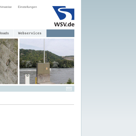
hinweise
Einstellungen
loads
Webservices