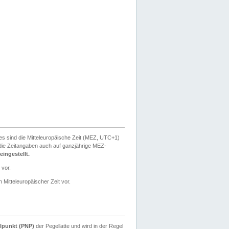
ies sind die Mitteleuropäische Zeit (MEZ, UTC+1)
ie Zeitangaben auch auf ganzjährige MEZ-
ingestellt.
 vor.
 Mitteleuropäischer Zeit vor.
lpunkt (PNP)
der Pegellatte und wird in der Regel