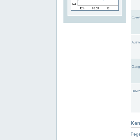
Gewä
Ausw
Gangl
Down
Ken
Pege