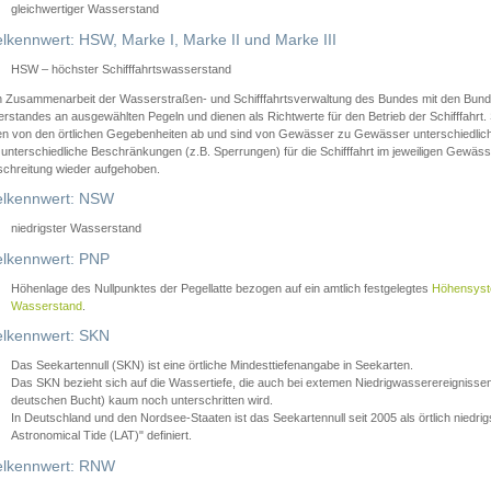
gleichwertiger Wasserstand
lkennwert: HSW, Marke I, Marke II und Marke III
HSW – höchster Schifffahrtswasserstand
in Zusammenarbeit der Wasserstraßen- und Schifffahrtsverwaltung des Bundes mit den Bund
standes an ausgewählten Pegeln und dienen als Richtwerte für den Betrieb der Schifffahrt. 
n von den örtlichen Gegebenheiten ab und sind von Gewässer zu Gewässer unterschiedlich
 unterschiedliche Beschränkungen (z.B. Sperrungen) für die Schifffahrt im jeweiligen Gewäss
schreitung wieder aufgehoben.
lkennwert: NSW
niedrigster Wasserstand
lkennwert: PNP
Höhenlage des Nullpunktes der Pegellatte bezogen auf ein amtlich festgelegtes
Höhensys
Wasserstand
.
lkennwert: SKN
Das Seekartennull (SKN) ist eine örtliche Mindesttiefenangabe in Seekarten.
Das SKN bezieht sich auf die Wassertiefe, die auch bei extemen Niedrigwasserereignissen
deutschen Bucht) kaum noch unterschritten wird.
In Deutschland und den Nordsee-Staaten ist das Seekartennull seit 2005 als örtlich nie
Astronomical Tide (LAT)" definiert.
lkennwert: RNW