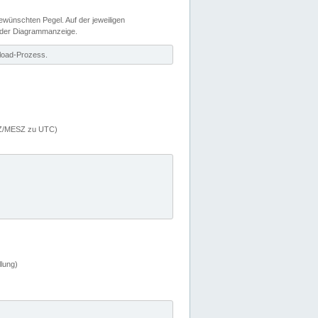
wünschten Pegel. Auf der jeweiligen
 der Diagrammanzeige.
load-Prozess.
MEZ/MESZ zu UTC)
lung)