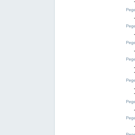
Pege
Pege
Peg
Pege
Pege
Pege
Pege
Peg