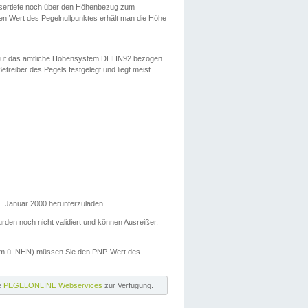
ssertiefe noch über den Höhenbezug zum
en Wert des Pegelnullpunktes erhält man die Höhe
d auf das amtliche Höhensystem DHHN92 bezogen
reiber des Pegels festgelegt und liegt meist
. Januar 2000 herunterzuladen.
den noch nicht validiert und können Ausreißer,
(m ü. NHN) müssen Sie den PNP-Wert des
ie
PEGELONLINE Webservices
zur Verfügung.