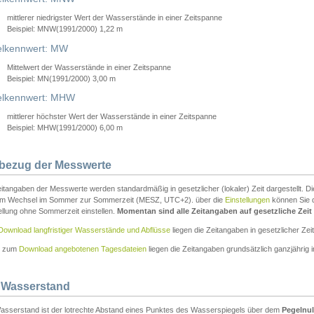
mittlerer niedrigster Wert der Wasserstände in einer Zeitspanne
Beispiel: MNW(1991/2000) 1,22 m
lkennwert: MW
Mittelwert der Wasserstände in einer Zeitspanne
Beispiel: MN(1991/2000) 3,00 m
elkennwert: MHW
mittlerer höchster Wert der Wasserstände in einer Zeitspanne
Beispiel: MHW(1991/2000) 6,00 m
tbezug der Messwerte
itangaben der Messwerte werden standardmäßig in gesetzlicher (lokaler) Zeit dargestellt. D
em Wechsel im Sommer zur Sommerzeit (MESZ, UTC+2). über die
Einstellungen
können Sie d
ellung ohne Sommerzeit einstellen.
Momentan sind alle Zeitangaben auf gesetzliche Zeit e
Download langfristiger Wasserstände und Abflüsse
liegen die Zeitangaben in gesetzlicher Zeit
n zum
Download angebotenen Tagesdateien
liegen die Zeitangaben grundsätzlich ganzjährig in
 Wasserstand
asserstand ist der lotrechte Abstand eines Punktes des Wasserspiegels über dem
Pegelnul