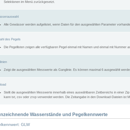
Selektionen im Menü zurückgesetzt.
sserauswahl
Alle Gewässer werden aufgelistet, wenn Daten für den ausgewählten Parameter vorhande
ahl des Pegels
Die Pegellisten zeigen alle verfügbaren Pegel einmal mit Namen und einmal mit Nummer a
inien
Zeigt die ausgewählten Messwerte als Ganglinie. Es können maximal 6 ausgewählt werde
load
Stellt die ausgewählten Messwerte innerhalb eines auswählbaren Zeitbereichs in einer Zi
kann txt, csv oder zrxp verwendet werden. Die Zeitangabe in den Download-Dateien ist 
nzeichnende Wasserstände und Pegelkennwerte
lkennwert: GLW