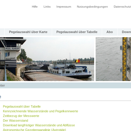
Hilfe
Links
Impressum
Nutzungsbedingungen
Datenschutz
Pegelauswahl über Karte
Pegelauswahl über Tabelle
Abo
Down
tter
e
Pegelauswahl über Tabelle
Kennzeichnende Wasserstände und Pegelkennwerte
Zeitbezug der Messwerte
Der Wasserstand
Download langfristiger Wasserstände und Abflüsse
Astronomische Gezeitenganglinie (Astrotide)