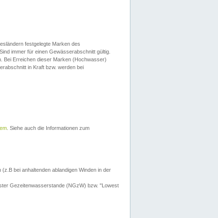
esländern festgelegte Marken des
Sind immer für einen Gewässerabschnitt gültig.
. Bei Erreichen dieser Marken (Hochwasser)
erabschnitt in Kraft bzw. werden bei
tem
. Siehe auch die Informationen zum
 (z.B bei anhaltenden ablandigen Winden in der
drigster Gezeitenwasserstande (NGzW) bzw. "Lowest