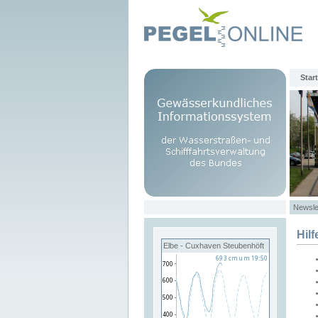
Start
Newsle
Hilf
Elbe - Cuxhaven Steubenhöft