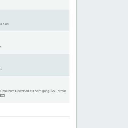
n sind.
n.
n.
p Datei zum Download zur Verfügung. Als Format
MEZ!