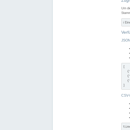
Zugr
Um di
Stamm
ℹ️ Ei
Verf
JSON
[

  {
  {
  {
]
CSV-
tim