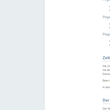
Pege
Peg
Zei
Die Ze
mit d
Darst
Beim
In de
Der
Der W