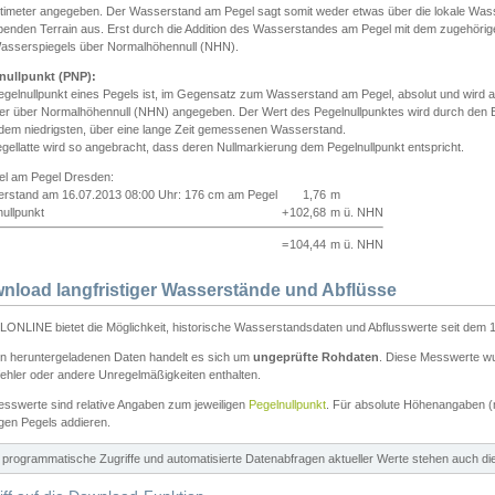
ntimeter angegeben. Der Wasserstand am Pegel sagt somit weder etwas über die lokale Wa
enden Terrain aus. Erst durch die Addition des Wasserstandes am Pegel mit dem zugehörig
asserspiegels über Normalhöhennull (NHN).
nullpunkt (PNP):
egelnullpunkt eines Pegels ist, im Gegensatz zum Wasserstand am Pegel, absolut und wir
ter über Normalhöhennull (NHN) angegeben. Der Wert des Pegelnullpunktes wird durch den Bet
 dem niedrigsten, über eine lange Zeit gemessenen Wasserstand.
gellatte wird so angebracht, dass deren Nullmarkierung dem Pegelnullpunkt entspricht.
iel am Pegel Dresden:
rstand am 16.07.2013 08:00 Uhr: 176 cm am Pegel
1,76
m
ullpunkt
+
102,68
m ü. NHN
=
104,44
m ü. NHN
nload langfristiger Wasserstände und Abflüsse
ONLINE bietet die Möglichkeit, historische Wasserstandsdaten und Abflusswerte seit dem 1
en heruntergeladenen Daten handelt es sich um
ungeprüfte Rohdaten
. Diese Messwerte wur
ehler oder andere Unregelmäßigkeiten enthalten.
esswerte sind relative Angaben zum jeweiligen
Pegelnullpunkt
. Für absolute Höhenangaben 
igen Pegels addieren.
ür programmatische Zugriffe und automatisierte Datenabfragen aktueller Werte stehen auch d