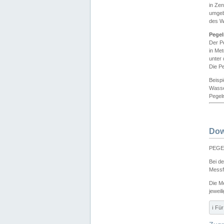
in Ze
umgeb
des W
Pegel
Der P
in Me
unter
Die Pe
Beisp
Wasse
Pegeln
Dow
PEGEL
Bei d
Messf
Die M
jeweil
ℹ️ F