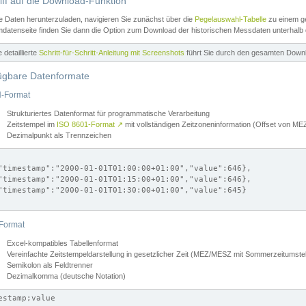
iff auf die Download-Funktion
e Daten herunterzuladen, navigieren Sie zunächst über die
Pegelauswahl-Tabelle
zu einem ge
datenseite finden Sie dann die Option zum Download der historischen Messdaten unterhalb
ne detaillierte
Schritt-für-Schritt-Anleitung mit Screenshots
führt Sie durch den gesamten Down
ügbare Datenformate
-Format
Strukturiertes Datenformat für programmatische Verarbeitung
Zeitstempel im
ISO 8601-Format
↗
mit vollständigen Zeitzoneninformation (Offset von 
Dezimalpunkt als Trennzeichen
"timestamp":"2000-01-01T01:00:00+01:00","value":646},

"timestamp":"2000-01-01T01:15:00+01:00","value":646},

"timestamp":"2000-01-01T01:30:00+01:00","value":645}

Format
Excel-kompatibles Tabellenformat
Vereinfachte Zeitstempeldarstellung in gesetzlicher Zeit (MEZ/MESZ mit Sommerzeitumstel
Semikolon als Feldtrenner
Dezimalkomma (deutsche Notation)
estamp;value
