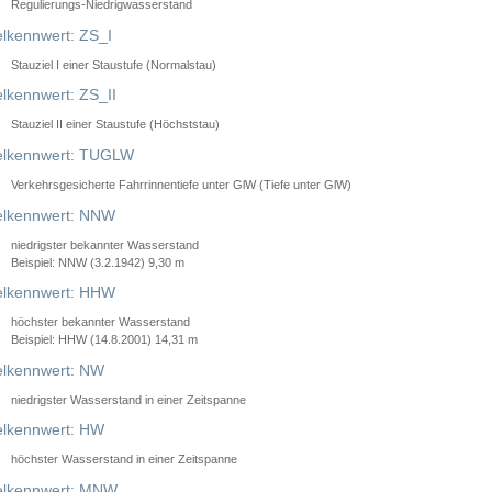
Regulierungs-Niedrigwasserstand
lkennwert: ZS_I
Stauziel I einer Staustufe (Normalstau)
lkennwert: ZS_II
Stauziel II einer Staustufe (Höchststau)
elkennwert: TUGLW
Verkehrsgesicherte Fahrrinnentiefe unter GlW (Tiefe unter GlW)
lkennwert: NNW
niedrigster bekannter Wasserstand
Beispiel: NNW (3.2.1942) 9,30 m
lkennwert: HHW
höchster bekannter Wasserstand
Beispiel: HHW (14.8.2001) 14,31 m
lkennwert: NW
niedrigster Wasserstand in einer Zeitspanne
lkennwert: HW
höchster Wasserstand in einer Zeitspanne
elkennwert: MNW