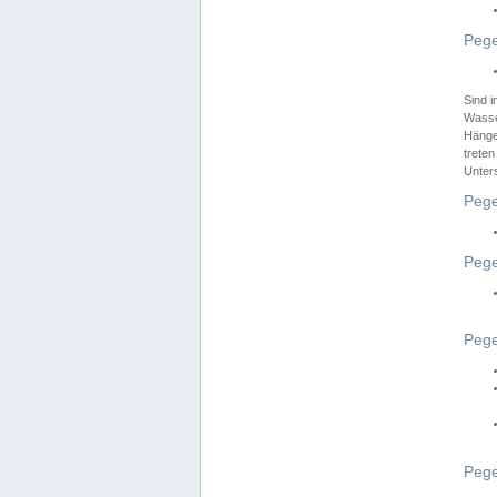
Pege
Sind 
Wasser
Hänge
treten
Unter
Pege
Pege
Pege
Pege