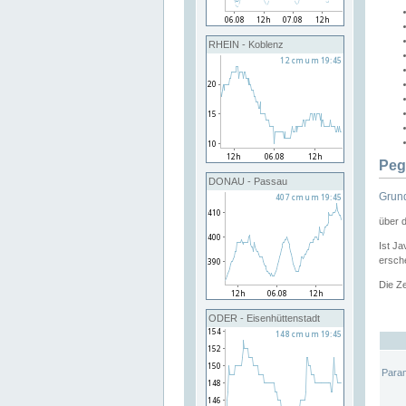
RHEIN - Koblenz
Peg
DONAU - Passau
Grund
über 
Ist Ja
ersche
Die Ze
ODER - Eisenhüttenstadt
Para