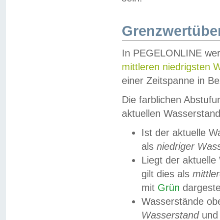
Grenzwertüber
In PEGELONLINE werde
mittleren niedrigsten
einer Zeitspanne in Be
Die farblichen Abstuf
aktuellen Wasserstand
Ist der aktuelle 
als
niedriger Was
Liegt der aktue
gilt dies als
mittle
mit
Grün
dargestel
Wasserstände obe
Wasserstand
und