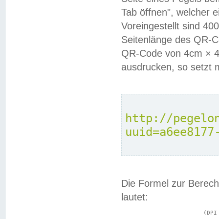
Tab öffnen", welcher 
Voreingestellt sind 4
Seitenlänge des QR-C
QR-Code von 4cm × 4c
ausdrucken, so setzt 
http://pegelo
uuid=a6ee8177
Die Formel zur Berech
lautet:
			(DPI × Druckkantenlänge in cm) ÷ 2,54 = Kantenlänge in Pixel
