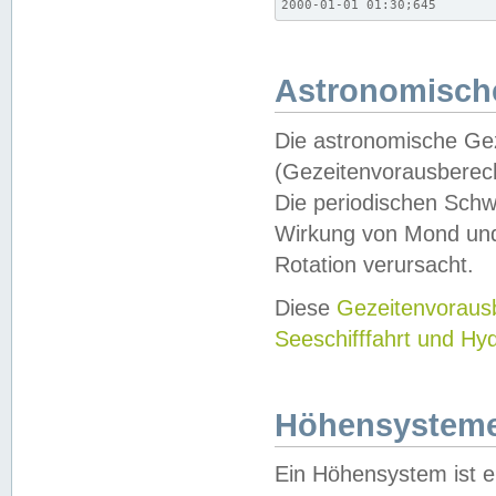
2000-01-01 01:30;645
Astronomische
Die astronomische Gez
(Gezeitenvorausberec
Die periodischen Schw
Wirkung von Mond und
Rotation verursacht.
Diese
Gezeitenvorau
Seeschifffahrt und Hy
Höhensystem
Ein Höhensystem ist e