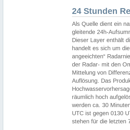
24 Stunden R
Als Quelle dient ein n
gleitende 24h-Aufsum
Dieser Layer enthält
handelt es sich um di
angeeichten“ Radarnie
der Radar- mit den O
Mittelung von Differe
Auflösung. Das Produk
Hochwasservorhersagez
räumlich hoch aufgelö
werden ca. 30 Minuten
UTC ist gegen 0130 UTC
stehen für die letzten