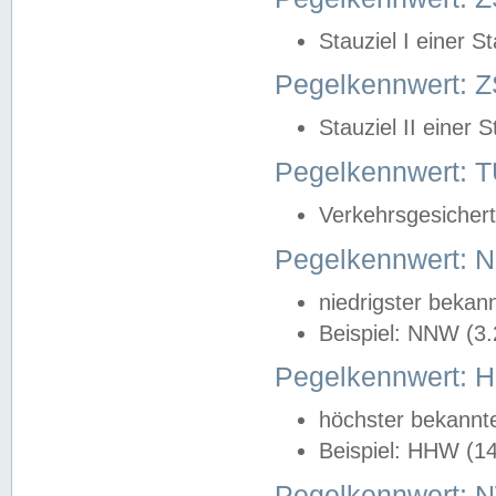
Stauziel I einer S
Pegelkennwert: Z
Stauziel II einer 
Pegelkennwert:
Verkehrsgesichert
Pegelkennwert:
niedrigster bekan
Beispiel: NNW (3
Pegelkennwert:
höchster bekannt
Beispiel: HHW (1
Pegelkennwert: 