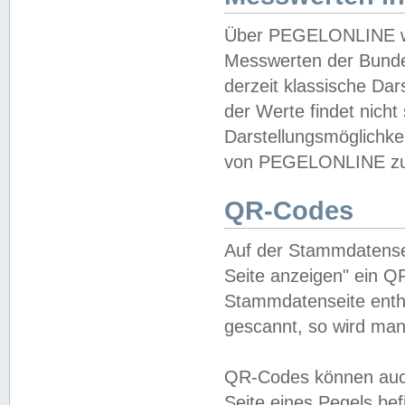
Über PEGELONLINE wer
Messwerten der Bundes
derzeit klassische Da
der Werte findet nicht 
Darstellungsmöglichkei
von PEGELONLINE zu 
QR-Codes
Auf der Stammdatensei
Seite anzeigen" ein Q
Stammdatenseite enthä
gescannt, so wird man
QR-Codes können auc
Seite eines Pegels be