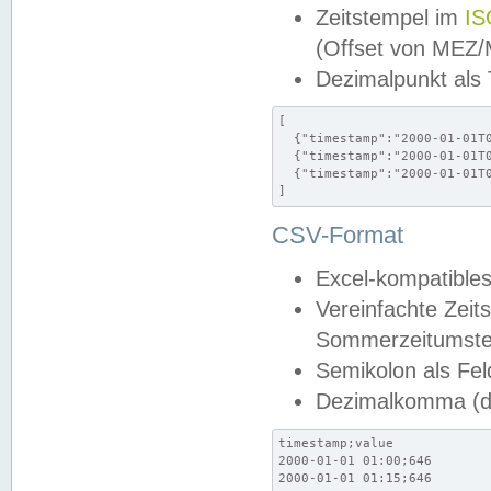
Zeitstempel im
IS
(Offset von MEZ
Dezimalpunkt als
[

  {"timestamp":"2000-01-01T0
  {"timestamp":"2000-01-01T0
  {"timestamp":"2000-01-01T0
]
CSV-Format
Excel-kompatibles
Vereinfachte Zeit
Sommerzeitumstel
Semikolon als Fel
Dezimalkomma (de
timestamp;value

2000-01-01 01:00;646

2000-01-01 01:15;646
