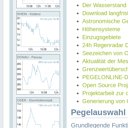
Der Wasserstand
Download langfris
RHEIN - Koblenz
Astronomische Gez
Höhensysteme
Einzugsgebiete
24h Regenradar
Seezeichen von 
DONAU - Passau
Aktualität der Me
Grenzwertübersch
PEGELONLINE-Di
Open Source Projek
Projektarbeit zur
Generierung von 
ODER - Eisenhüttenstadt
Pegelauswahl 
Grundlegende Funkti