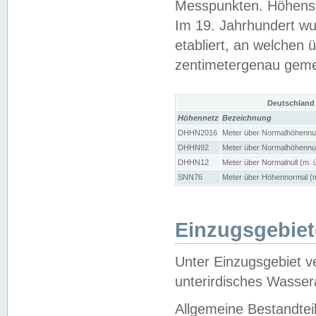
Messpunkten. Höhensy
Im 19. Jahrhundert wu
etabliert, an welchen 
zentimetergenau gem
Deutschland
Höhennetz
Bezeichnung
DHHN2016
Meter über Normalhöhennul
DHHN92
Meter über Normalhöhennul
DHHN12
Meter über Normalnull (m. 
SNN76
Meter über Höhennormal (m
Einzugsgebiet
Unter Einzugsgebiet v
unterirdisches Wasser
Allgemeine Bestandtei