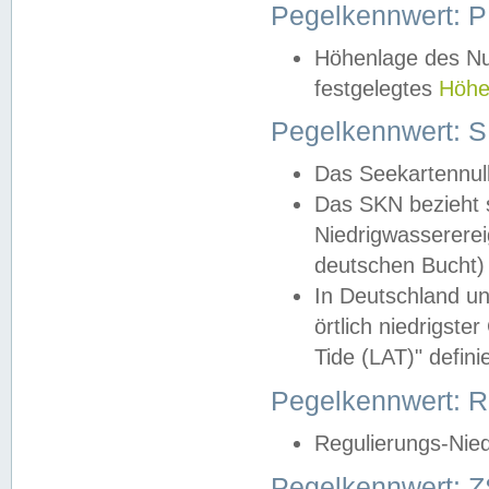
Pegelkennwert: 
Höhenlage des Nul
festgelegtes
Höhe
Pegelkennwert: 
Das Seekartennull
Das SKN bezieht s
Niedrigwassererei
deutschen Bucht) 
In Deutschland un
örtlich niedrigst
Tide (LAT)" definie
Pegelkennwert:
Regulierungs-Nie
Pegelkennwert: Z