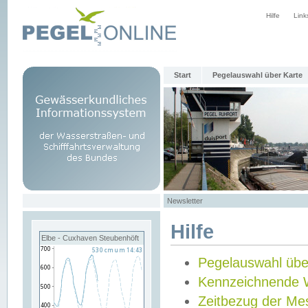
Hilfe
Link
Start
Pegelauswahl über Karte
Newsletter
Hilfe
Elbe - Cuxhaven Steubenhöft
Pegelauswahl übe
Kennzeichnende 
Zeitbezug der Me