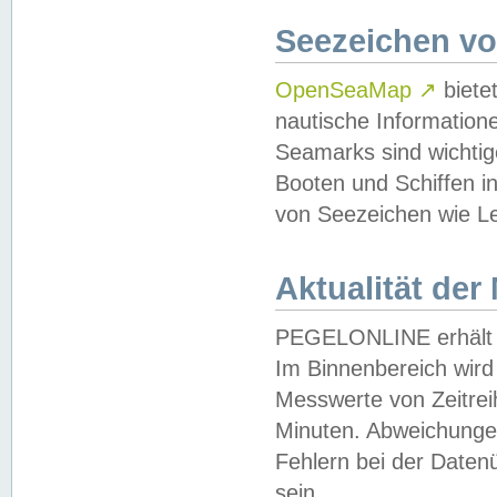
Seezeichen v
OpenSeaMap
↗
biete
nautische Information
Seamarks sind wichtig
Booten und Schiffen i
von Seezeichen wie Le
Aktualität der
PEGELONLINE erhält u
Im Binnenbereich wird 
Messwerte von Zeitreih
Minuten. Abweichungen
Fehlern bei der Daten
sein.