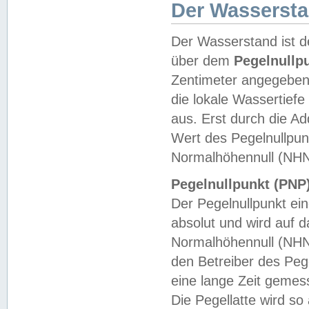
Der Wasserst
Der Wasserstand ist d
über dem
Pegelnullp
Zentimeter angegeben
die lokale Wassertie
aus. Erst durch die A
Wert des Pegelnullpun
Normalhöhennull (NHN
Pegelnullpunkt (PNP)
Der Pegelnullpunkt ei
absolut und wird auf
Normalhöhennull (NHN
den Betreiber des Pege
eine lange Zeit geme
Die Pegellatte wird s