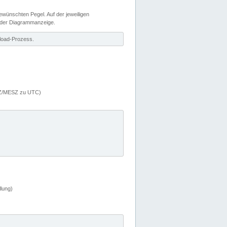
wünschten Pegel. Auf der jeweiligen
 der Diagrammanzeige.
load-Prozess.
MEZ/MESZ zu UTC)
lung)