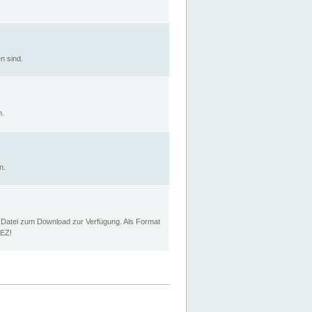
n sind.
n.
n.
p Datei zum Download zur Verfügung. Als Format
MEZ!