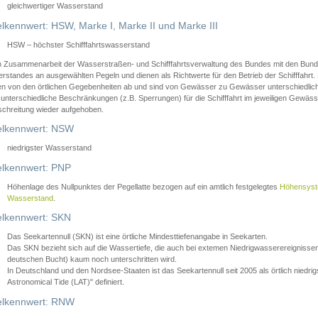
gleichwertiger Wasserstand
lkennwert: HSW, Marke I, Marke II und Marke III
HSW – höchster Schifffahrtswasserstand
in Zusammenarbeit der Wasserstraßen- und Schifffahrtsverwaltung des Bundes mit den Bund
standes an ausgewählten Pegeln und dienen als Richtwerte für den Betrieb der Schifffahrt. 
n von den örtlichen Gegebenheiten ab und sind von Gewässer zu Gewässer unterschiedlich
 unterschiedliche Beschränkungen (z.B. Sperrungen) für die Schifffahrt im jeweiligen Gewäss
schreitung wieder aufgehoben.
lkennwert: NSW
niedrigster Wasserstand
lkennwert: PNP
Höhenlage des Nullpunktes der Pegellatte bezogen auf ein amtlich festgelegtes
Höhensys
Wasserstand
.
lkennwert: SKN
Das Seekartennull (SKN) ist eine örtliche Mindesttiefenangabe in Seekarten.
Das SKN bezieht sich auf die Wassertiefe, die auch bei extemen Niedrigwasserereignissen
deutschen Bucht) kaum noch unterschritten wird.
In Deutschland und den Nordsee-Staaten ist das Seekartennull seit 2005 als örtlich nie
Astronomical Tide (LAT)" definiert.
lkennwert: RNW