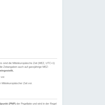
ies sind die Mitteleuropäische Zeit (MEZ, UTC+1)
ie Zeitangaben auch auf ganzjährige MEZ-
ingestellt.
 vor.
 Mitteleuropäischer Zeit vor.
lpunkt (PNP)
der Pegellatte und wird in der Regel