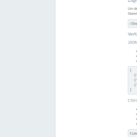
Zugr
Um di
Stamm
ℹ️ Ei
Verf
JSON
[

  {
  {
  {
]
CSV-
tim