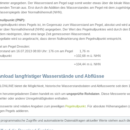
ntimeter angegeben. Der Wasserstand am Pegel sagt somit weder etwas über die lokale Wa
enden Terrain aus. Erst durch die Addition des Wasserstandes am Pegel mit dem zugehörig
asserspiegels über Normalhöhennull (NHN).
nullpunkt (PNP):
egelnullpunkt eines Pegels ist, im Gegensatz zum Wasserstand am Pegel, absolut und wir
ter über Normalhöhennull (NHN) angegeben. Der Wert des Pegelnullpunktes wird durch den Bet
 dem niedrigsten, über eine lange Zeit gemessenen Wasserstand.
gellatte wird so angebracht, dass deren Nullmarkierung dem Pegelnullpunkt entspricht.
iel am Pegel Dresden:
rstand am 16.07.2013 08:00 Uhr: 176 cm am Pegel
1,76
m
ullpunkt
+
102,68
m ü. NHN
=
104,44
m ü. NHN
nload langfristiger Wasserstände und Abflüsse
ONLINE bietet die Möglichkeit, historische Wasserstandsdaten und Abflusswerte seit dem 1
en heruntergeladenen Daten handelt es sich um
ungeprüfte Rohdaten
. Diese Messwerte wur
ehler oder andere Unregelmäßigkeiten enthalten.
esswerte sind relative Angaben zum jeweiligen
Pegelnullpunkt
. Für absolute Höhenangaben 
igen Pegels addieren.
ür programmatische Zugriffe und automatisierte Datenabfragen aktueller Werte stehen auch d