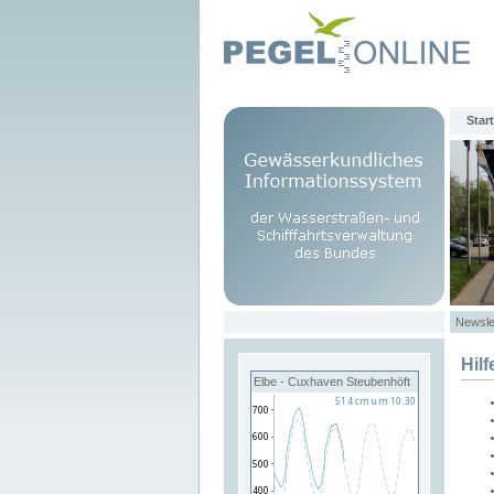
Start
Newsle
Hilf
Elbe - Cuxhaven Steubenhöft