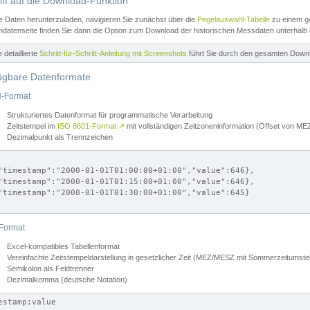
iff auf die Download-Funktion
e Daten herunterzuladen, navigieren Sie zunächst über die
Pegelauswahl-Tabelle
zu einem ge
datenseite finden Sie dann die Option zum Download der historischen Messdaten unterhalb
ne detaillierte
Schritt-für-Schritt-Anleitung mit Screenshots
führt Sie durch den gesamten Down
ügbare Datenformate
-Format
Strukturiertes Datenformat für programmatische Verarbeitung
Zeitstempel im
ISO 8601-Format
↗
mit vollständigen Zeitzoneninformation (Offset von 
Dezimalpunkt als Trennzeichen
"timestamp":"2000-01-01T01:00:00+01:00","value":646},

"timestamp":"2000-01-01T01:15:00+01:00","value":646},

"timestamp":"2000-01-01T01:30:00+01:00","value":645}

Format
Excel-kompatibles Tabellenformat
Vereinfachte Zeitstempeldarstellung in gesetzlicher Zeit (MEZ/MESZ mit Sommerzeitumstel
Semikolon als Feldtrenner
Dezimalkomma (deutsche Notation)
estamp;value
