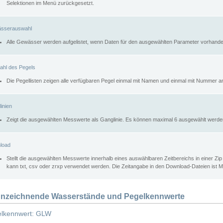
Selektionen im Menü zurückgesetzt.
sserauswahl
Alle Gewässer werden aufgelistet, wenn Daten für den ausgewählten Parameter vorhande
ahl des Pegels
Die Pegellisten zeigen alle verfügbaren Pegel einmal mit Namen und einmal mit Nummer a
inien
Zeigt die ausgewählten Messwerte als Ganglinie. Es können maximal 6 ausgewählt werde
load
Stellt die ausgewählten Messwerte innerhalb eines auswählbaren Zeitbereichs in einer Zi
kann txt, csv oder zrxp verwendet werden. Die Zeitangabe in den Download-Dateien ist 
nzeichnende Wasserstände und Pegelkennwerte
lkennwert: GLW