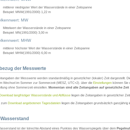
mittlerer niedrigster Wert der Wasserstände in einer Zeitspanne
Beispiel: MNW(1991/2000) 1,22 m
lkennwert: MW
Mittelwert der Wasserstände in einer Zeitspanne
Beispiel: MN(1991/2000) 3,00 m
elkennwert: MHW
mittlerer höchster Wert der Wasserstände in einer Zeitspanne
Beispiel: MHW(1991/2000) 6,00 m
tbezug der Messwerte
itangaben der Messwerte werden standardmäßig in gesetzlicher (lokaler) Zeit dargestellt. D
em Wechsel im Sommer zur Sommerzeit (MESZ, UTC+2). über die
Einstellungen
können Sie d
ellung ohne Sommerzeit einstellen.
Momentan sind alle Zeitangaben auf gesetzliche Zeit e
Download langfristiger Wasserstände und Abflüsse
liegen die Zeitangaben in gesetzlicher Zeit
n zum
Download angebotenen Tagesdateien
liegen die Zeitangaben grundsätzlich ganzjährig in
 Wasserstand
asserstand ist der lotrechte Abstand eines Punktes des Wasserspiegels über dem
Pegelnul