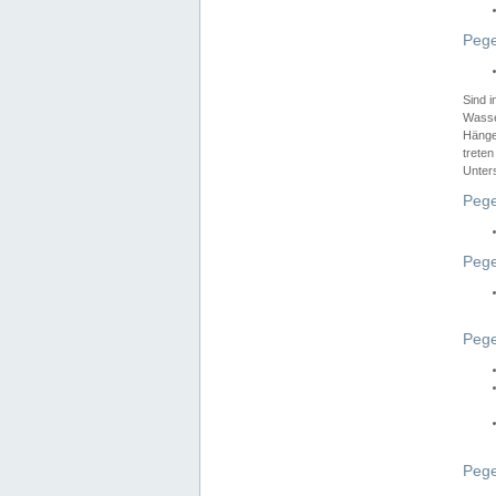
Pege
Sind 
Wasser
Hänge
treten
Unter
Pege
Pege
Pege
Pege