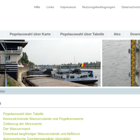
Hilfe
Links
Impressum
Nutzungsbedingungen
Datenschutz
Pegelauswahl über Karte
Pegelauswahl über Tabelle
Abo
Down
tter
e
Pegelauswahl über Tabelle
Kennzeichnende Wasserstände und Pegelkennwerte
Zeitbezug der Messwerte
Der Wasserstand
Download langfristiger Wasserstände und Abflüsse
Astronomische Gezeitenganglinie (Astrotide)