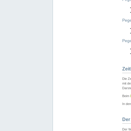
Pege
Peg
Zei
Die Ze
mit d
Darst
Beim
In de
Der
Der W