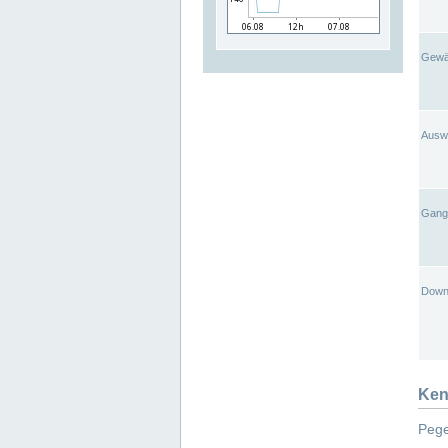
Gewä
Ausw
Gangl
Down
Ken
Pege