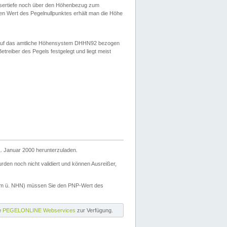
ssertiefe noch über den Höhenbezug zum
en Wert des Pegelnullpunktes erhält man die Höhe
d auf das amtliche Höhensystem DHHN92 bezogen
reiber des Pegels festgelegt und liegt meist
. Januar 2000 herunterzuladen.
den noch nicht validiert und können Ausreißer,
(m ü. NHN) müssen Sie den PNP-Wert des
ie
PEGELONLINE Webservices
zur Verfügung.