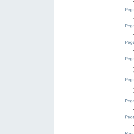
Pege
Pege
Peg
Pege
Pege
Pege
Pege
Peg