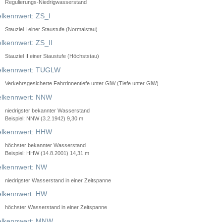
Regulierungs-Niedrigwasserstand
lkennwert: ZS_I
Stauziel I einer Staustufe (Normalstau)
lkennwert: ZS_II
Stauziel II einer Staustufe (Höchststau)
elkennwert: TUGLW
Verkehrsgesicherte Fahrrinnentiefe unter GlW (Tiefe unter GlW)
lkennwert: NNW
niedrigster bekannter Wasserstand
Beispiel: NNW (3.2.1942) 9,30 m
lkennwert: HHW
höchster bekannter Wasserstand
Beispiel: HHW (14.8.2001) 14,31 m
lkennwert: NW
niedrigster Wasserstand in einer Zeitspanne
lkennwert: HW
höchster Wasserstand in einer Zeitspanne
elkennwert: MNW