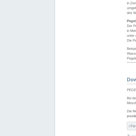
in Ze
umgeb
des W
Pegel
Der P
in Me
unter
Die Pe
Beisp
Wasse
Pegeln
Dow
PEGEL
Bei d
Messf
Die M
jeweil
ℹ️ F