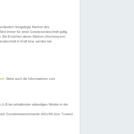
esländern festgelegte Marken des
Sind immer für einen Gewässerabschnitt gültig.
. Bei Erreichen dieser Marken (Hochwasser)
erabschnitt in Kraft bzw. werden bei
tem
. Siehe auch die Informationen zum
 (z.B bei anhaltenden ablandigen Winden in der
drigster Gezeitenwasserstande (NGzW) bzw. "Lowest