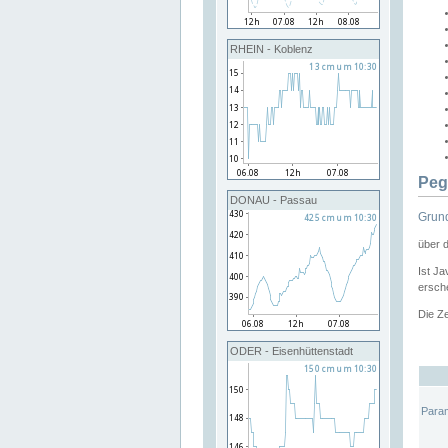
RHEIN - Koblenz
Peg
DONAU - Passau
Grund
über 
Ist Ja
ersche
Die Ze
ODER - Eisenhüttenstadt
Para