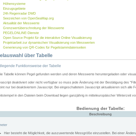
Höhensysteme
Einzugsgebiete
24h Regenradar DWD
Seezeichen von OpenSeaMap.org
Aktualität der Messwerte
Grenzwertüberschreitung der Messwerte
PEGELONLINE-Dienste
Open Source Projekt für die interaktive Online Visualisierung
Projektarbeit zur dynamischen Visualisierung von Messwerten
Generierung von QR-Codes für Pegelstammdatenseiten
elauswahl über Tabelle
legende Funktionsweise der Tabelle
die Tabelle können Pegel gefunden werden und deren Messwerte heruntergeladen oder visuali
vascript deaktiviert oder nicht verfügbar so muss jede Änderung mit der Bestätigung des "Filt
int nur bei deaktiviertem Javascript. Bei eingeschaltetem Javascript aktualisieren sich alle 
itstempel in den Dateien beim Download liegen ganzjährig in mitteleuropäischer Winterzeit vo
Bedienung der Tabelle:
Beschreibung
meter
Hier besteht die Möglichkeit, die auszuwertende Messgröße einzustellen. Bei einer Ände