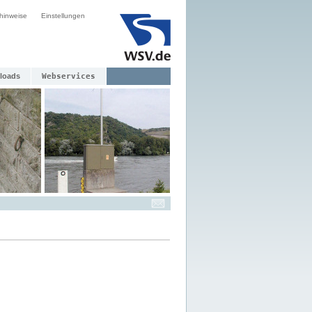
hinweise
Einstellungen
loads
Webservices