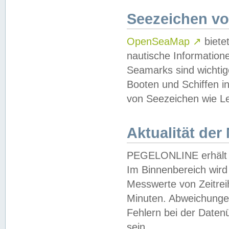
Seezeichen v
OpenSeaMap
↗
biete
nautische Information
Seamarks sind wichtig
Booten und Schiffen i
von Seezeichen wie Le
Aktualität der
PEGELONLINE erhält u
Im Binnenbereich wird 
Messwerte von Zeitreih
Minuten. Abweichungen
Fehlern bei der Daten
sein.