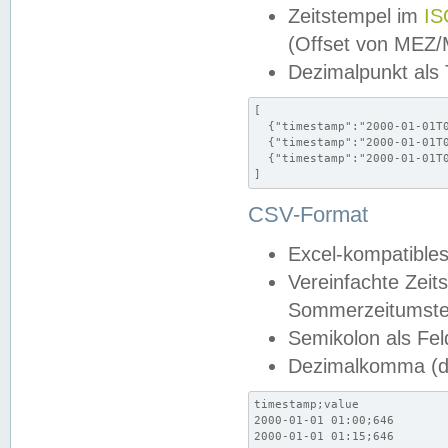
Zeitstempel im
IS
(Offset von MEZ
Dezimalpunkt als
[

  {"timestamp":"2000-01-01T0
  {"timestamp":"2000-01-01T0
  {"timestamp":"2000-01-01T0
]
CSV-Format
Excel-kompatibles
Vereinfachte Zeit
Sommerzeitumstel
Semikolon als Fel
Dezimalkomma (de
timestamp;value

2000-01-01 01:00;646

2000-01-01 01:15;646
