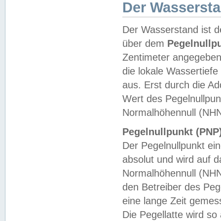
Der Wasserst
Der Wasserstand ist d
über dem
Pegelnullp
Zentimeter angegeben
die lokale Wassertie
aus. Erst durch die A
Wert des Pegelnullpun
Normalhöhennull (NHN
Pegelnullpunkt (PNP)
Der Pegelnullpunkt ei
absolut und wird auf
Normalhöhennull (NHN
den Betreiber des Pege
eine lange Zeit geme
Die Pegellatte wird s