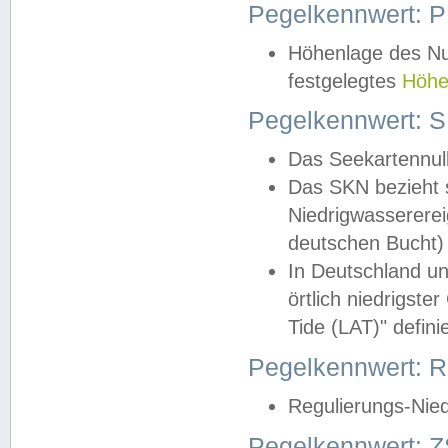
Pegelkennwert: 
Höhenlage des Nul
festgelegtes
Höhe
Pegelkennwert: 
Das Seekartennull
Das SKN bezieht s
Niedrigwassererei
deutschen Bucht) 
In Deutschland un
örtlich niedrigst
Tide (LAT)" definie
Pegelkennwert:
Regulierungs-Nie
Pegelkennwert: Z