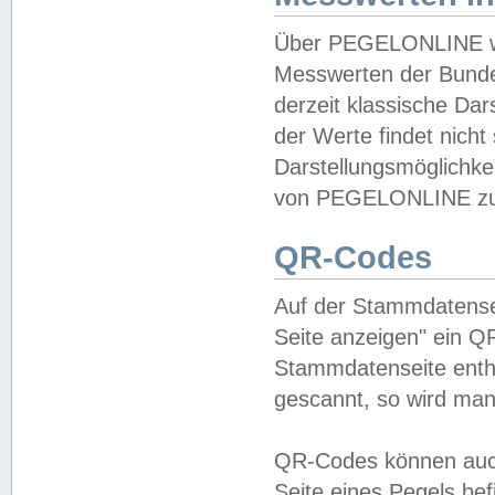
Über PEGELONLINE wer
Messwerten der Bundes
derzeit klassische Da
der Werte findet nicht 
Darstellungsmöglichkei
von PEGELONLINE zu 
QR-Codes
Auf der Stammdatensei
Seite anzeigen" ein Q
Stammdatenseite enthä
gescannt, so wird man
QR-Codes können auc
Seite eines Pegels be