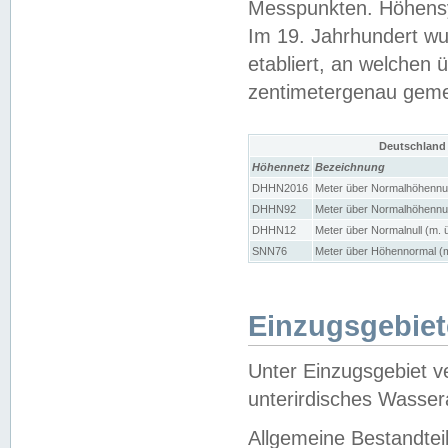
Messpunkten. Höhensy
Im 19. Jahrhundert wu
etabliert, an welchen 
zentimetergenau gem
Deutschland
Höhennetz
Bezeichnung
DHHN2016
Meter über Normalhöhennul
DHHN92
Meter über Normalhöhennul
DHHN12
Meter über Normalnull (m. 
SNN76
Meter über Höhennormal (m
Einzugsgebiet
Unter Einzugsgebiet v
unterirdisches Wasser
Allgemeine Bestandtei