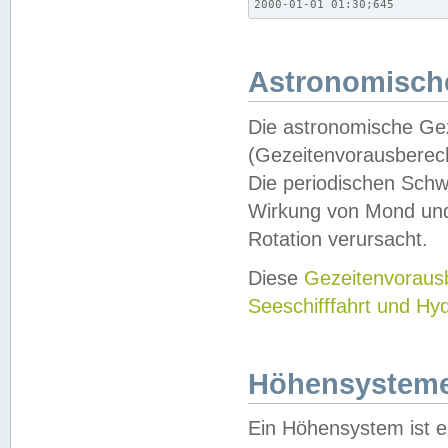
2000-01-01 01:30;645
Astronomische
Die astronomische Gez
(Gezeitenvorausberec
Die periodischen Schw
Wirkung von Mond und
Rotation verursacht.
Diese
Gezeitenvorau
Seeschifffahrt und Hy
Höhensystem
Ein Höhensystem ist e