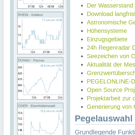
Der Wasserstand
Download langfris
RHEIN - Koblenz
Astronomische Gez
Höhensysteme
Einzugsgebiete
24h Regenradar
Seezeichen von 
DONAU - Passau
Aktualität der Me
Grenzwertübersch
PEGELONLINE-Di
Open Source Projek
Projektarbeit zur
Generierung von 
ODER - Eisenhüttenstadt
Pegelauswahl 
Grundlegende Funkti