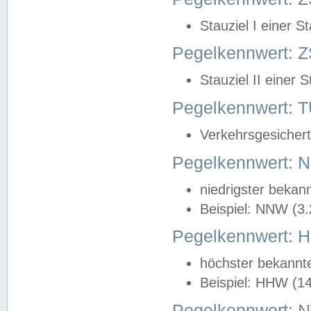
Stauziel I einer S
Pegelkennwert: Z
Stauziel II einer 
Pegelkennwert:
Verkehrsgesichert
Pegelkennwert:
niedrigster bekan
Beispiel: NNW (3
Pegelkennwert:
höchster bekannt
Beispiel: HHW (1
Pegelkennwert: 