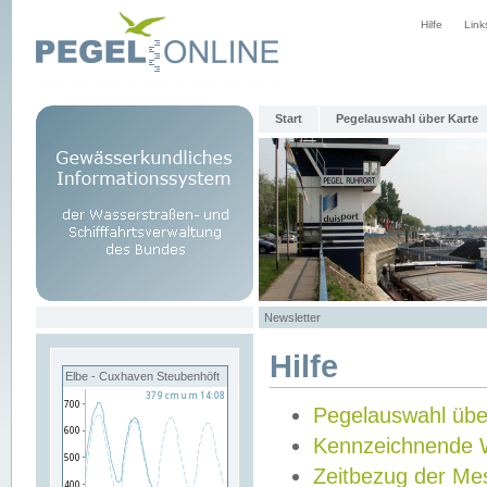
Hilfe
Link
Start
Pegelauswahl über Karte
Newsletter
Hilfe
Elbe - Cuxhaven Steubenhöft
Pegelauswahl übe
Kennzeichnende 
Zeitbezug der Me