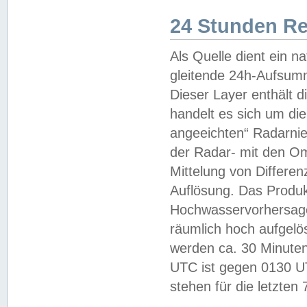
24 Stunden R
Als Quelle dient ein n
gleitende 24h-Aufsum
Dieser Layer enthält
handelt es sich um di
angeeichten“ Radarnie
der Radar- mit den O
Mittelung von Differe
Auflösung. Das Produk
Hochwasservorhersagez
räumlich hoch aufgelö
werden ca. 30 Minuten
UTC ist gegen 0130 UTC
stehen für die letzten