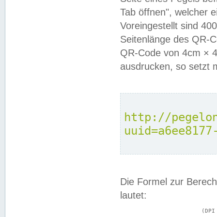
Tab öffnen", welcher 
Voreingestellt sind 4
Seitenlänge des QR-C
QR-Code von 4cm × 4c
ausdrucken, so setzt 
http://pegelo
uuid=a6ee8177
Die Formel zur Berech
lautet:
			(DPI × Druckkantenlänge in cm) ÷ 2,54 = Kantenlänge in Pixel
