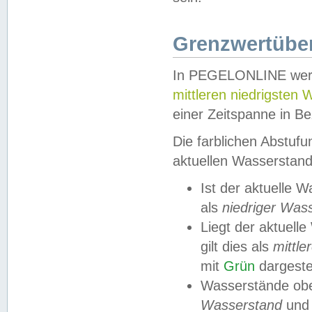
Grenzwertüber
In PEGELONLINE werde
mittleren niedrigsten
einer Zeitspanne in Be
Die farblichen Abstuf
aktuellen Wasserstand
Ist der aktuelle 
als
niedriger Was
Liegt der aktue
gilt dies als
mittle
mit
Grün
dargestel
Wasserstände obe
Wasserstand
und