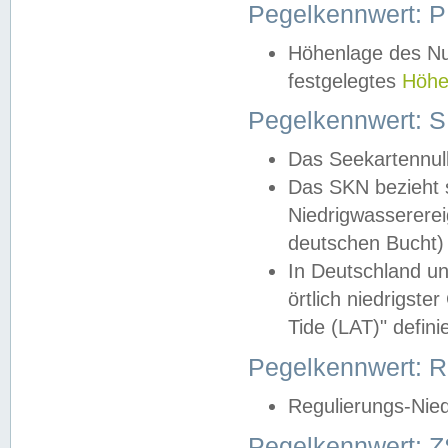
Pegelkennwert: 
Höhenlage des Nul
festgelegtes
Höhe
Pegelkennwert: 
Das Seekartennull
Das SKN bezieht s
Niedrigwassererei
deutschen Bucht) 
In Deutschland un
örtlich niedrigst
Tide (LAT)" definie
Pegelkennwert:
Regulierungs-Nie
Pegelkennwert: Z