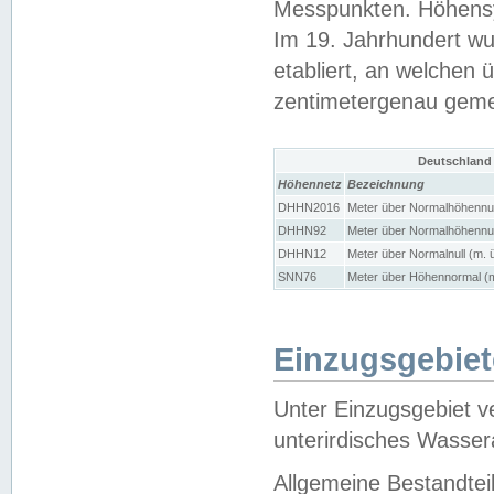
Messpunkten. Höhensy
Im 19. Jahrhundert wu
etabliert, an welchen 
zentimetergenau gem
Deutschland
Höhennetz
Bezeichnung
DHHN2016
Meter über Normalhöhennul
DHHN92
Meter über Normalhöhennul
DHHN12
Meter über Normalnull (m. 
SNN76
Meter über Höhennormal (m
Einzugsgebiet
Unter Einzugsgebiet v
unterirdisches Wasser
Allgemeine Bestandtei