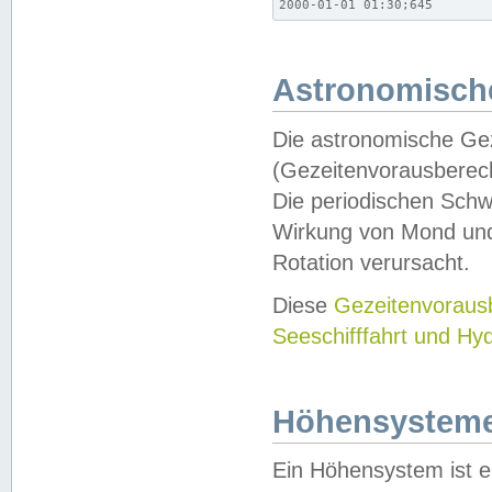
2000-01-01 01:30;645
Astronomische
Die astronomische Gez
(Gezeitenvorausberec
Die periodischen Schw
Wirkung von Mond und
Rotation verursacht.
Diese
Gezeitenvorau
Seeschifffahrt und Hy
Höhensystem
Ein Höhensystem ist e