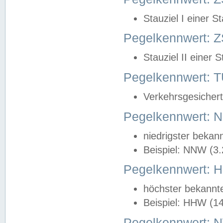
Stauziel I einer S
Pegelkennwert: Z
Stauziel II einer 
Pegelkennwert:
Verkehrsgesichert
Pegelkennwert:
niedrigster bekan
Beispiel: NNW (3
Pegelkennwert:
höchster bekannt
Beispiel: HHW (1
Pegelkennwert: 