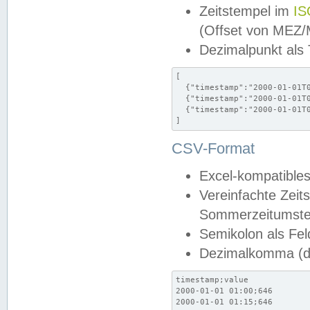
Zeitstempel im
IS
(Offset von MEZ
Dezimalpunkt als
[

  {"timestamp":"2000-01-01T0
  {"timestamp":"2000-01-01T0
  {"timestamp":"2000-01-01T0
]
CSV-Format
Excel-kompatibles
Vereinfachte Zeit
Sommerzeitumstel
Semikolon als Fel
Dezimalkomma (de
timestamp;value

2000-01-01 01:00;646

2000-01-01 01:15;646
