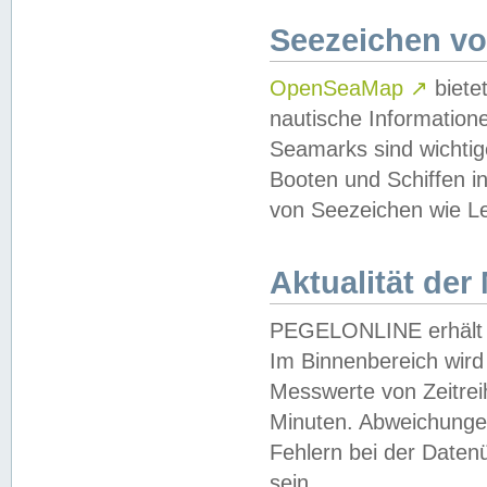
Seezeichen v
OpenSeaMap
↗
biete
nautische Information
Seamarks sind wichtig
Booten und Schiffen i
von Seezeichen wie Le
Aktualität der
PEGELONLINE erhält u
Im Binnenbereich wird 
Messwerte von Zeitreih
Minuten. Abweichungen
Fehlern bei der Daten
sein.