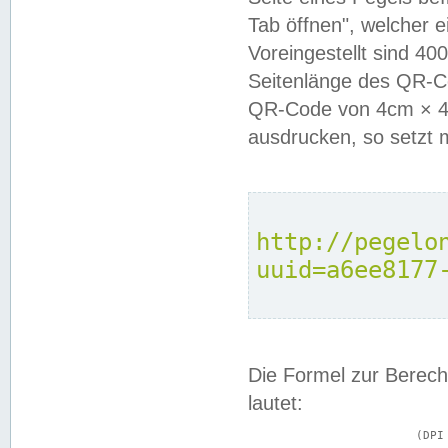
Tab öffnen", welcher 
Voreingestellt sind 4
Seitenlänge des QR-C
QR-Code von 4cm × 4c
ausdrucken, so setzt 
http://pegelo
uuid=a6ee8177
Die Formel zur Berech
lautet:
			(DPI × Druckkantenlänge in cm) ÷ 2,54 = Kantenlänge in Pixel
