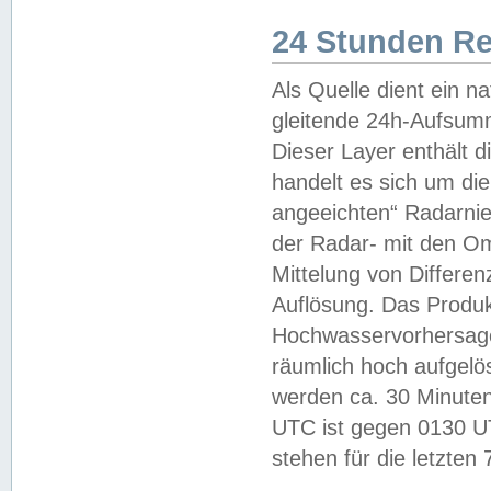
24 Stunden R
Als Quelle dient ein n
gleitende 24h-Aufsum
Dieser Layer enthält
handelt es sich um di
angeeichten“ Radarnie
der Radar- mit den O
Mittelung von Differe
Auflösung. Das Produk
Hochwasservorhersagez
räumlich hoch aufgelö
werden ca. 30 Minuten
UTC ist gegen 0130 UTC
stehen für die letzten