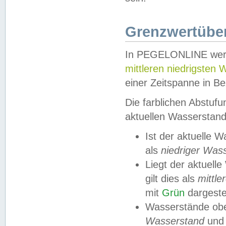
Grenzwertüber
In PEGELONLINE werde
mittleren niedrigsten
einer Zeitspanne in Be
Die farblichen Abstuf
aktuellen Wasserstand
Ist der aktuelle 
als
niedriger Was
Liegt der aktue
gilt dies als
mittle
mit
Grün
dargestel
Wasserstände obe
Wasserstand
und