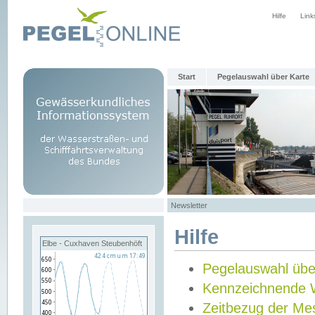
Hilfe
Link
Start
Pegelauswahl über Karte
Newsletter
Hilfe
Elbe - Cuxhaven Steubenhöft
Pegelauswahl übe
Kennzeichnende 
Zeitbezug der Me