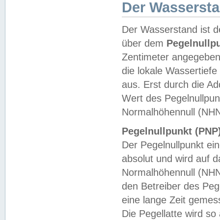
Der Wasserst
Der Wasserstand ist d
über dem
Pegelnullp
Zentimeter angegeben
die lokale Wassertie
aus. Erst durch die A
Wert des Pegelnullpun
Normalhöhennull (NHN
Pegelnullpunkt (PNP)
Der Pegelnullpunkt ei
absolut und wird auf
Normalhöhennull (NHN
den Betreiber des Pege
eine lange Zeit geme
Die Pegellatte wird s