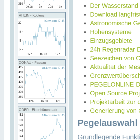
Der Wasserstand
Download langfris
RHEIN - Koblenz
Astronomische Gez
Höhensysteme
Einzugsgebiete
24h Regenradar
Seezeichen von 
DONAU - Passau
Aktualität der Me
Grenzwertübersch
PEGELONLINE-Di
Open Source Projek
Projektarbeit zur
Generierung von 
ODER - Eisenhüttenstadt
Pegelauswahl 
Grundlegende Funkti