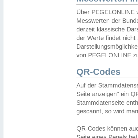
Über PEGELONLINE wer
Messwerten der Bundes
derzeit klassische Da
der Werte findet nicht 
Darstellungsmöglichkei
von PEGELONLINE zu 
QR-Codes
Auf der Stammdatensei
Seite anzeigen" ein Q
Stammdatenseite enthä
gescannt, so wird man
QR-Codes können auc
Seite eines Pegels be