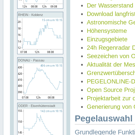
Der Wasserstand
Download langfris
RHEIN - Koblenz
Astronomische Gez
Höhensysteme
Einzugsgebiete
24h Regenradar
Seezeichen von 
DONAU - Passau
Aktualität der Me
Grenzwertübersch
PEGELONLINE-Di
Open Source Projek
Projektarbeit zur
Generierung von 
ODER - Eisenhüttenstadt
Pegelauswahl 
Grundlegende Funkti