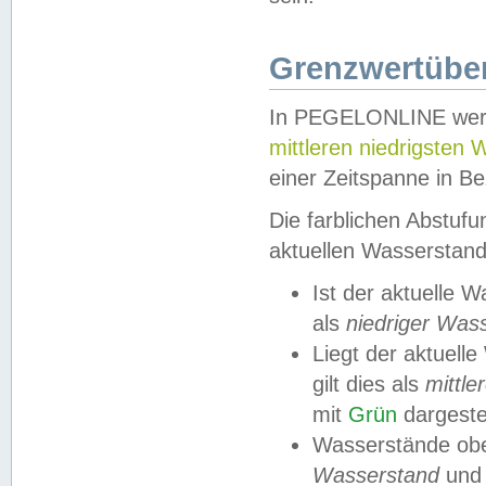
Grenzwertüber
In PEGELONLINE werde
mittleren niedrigsten
einer Zeitspanne in Be
Die farblichen Abstuf
aktuellen Wasserstand
Ist der aktuelle 
als
niedriger Was
Liegt der aktue
gilt dies als
mittle
mit
Grün
dargestel
Wasserstände obe
Wasserstand
und