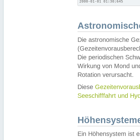
2000-01-01 01:30;645
Astronomische
Die astronomische Gez
(Gezeitenvorausberec
Die periodischen Schw
Wirkung von Mond und
Rotation verursacht.
Diese
Gezeitenvorau
Seeschifffahrt und Hy
Höhensystem
Ein Höhensystem ist e