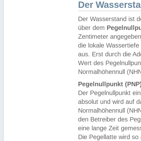
Der Wasserst
Der Wasserstand ist d
über dem
Pegelnullp
Zentimeter angegeben
die lokale Wassertie
aus. Erst durch die A
Wert des Pegelnullpun
Normalhöhennull (NHN
Pegelnullpunkt (PNP)
Der Pegelnullpunkt ei
absolut und wird auf
Normalhöhennull (NHN
den Betreiber des Pege
eine lange Zeit geme
Die Pegellatte wird s