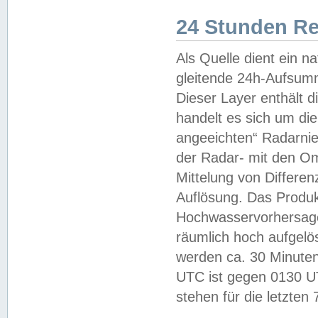
24 Stunden R
Als Quelle dient ein n
gleitende 24h-Aufsum
Dieser Layer enthält
handelt es sich um di
angeeichten“ Radarnie
der Radar- mit den O
Mittelung von Differe
Auflösung. Das Produk
Hochwasservorhersagez
räumlich hoch aufgelö
werden ca. 30 Minuten
UTC ist gegen 0130 UTC
stehen für die letzten