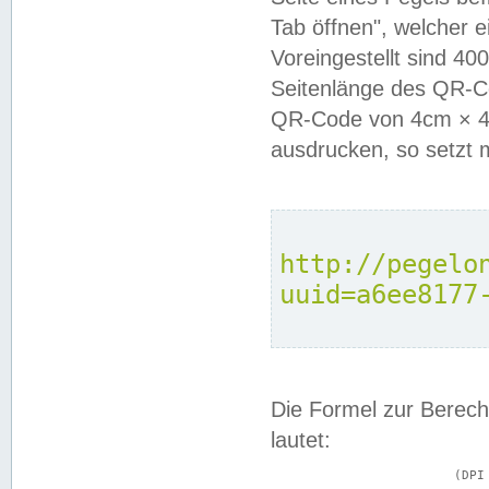
Tab öffnen", welcher 
Voreingestellt sind 4
Seitenlänge des QR-C
QR-Code von 4cm × 4c
ausdrucken, so setzt 
http://pegelo
uuid=a6ee8177
Die Formel zur Berech
lautet:
			(DPI × Druckkantenlänge in cm) ÷ 2,54 = Kantenlänge in Pixel
