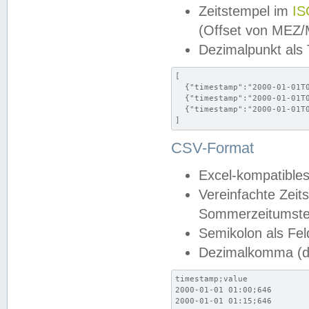
Zeitstempel im
IS
(Offset von MEZ
Dezimalpunkt als
[

  {"timestamp":"2000-01-01T0
  {"timestamp":"2000-01-01T0
  {"timestamp":"2000-01-01T0
]
CSV-Format
Excel-kompatibles
Vereinfachte Zeit
Sommerzeitumstel
Semikolon als Fel
Dezimalkomma (de
timestamp;value

2000-01-01 01:00;646

2000-01-01 01:15;646
