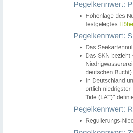
Pegelkennwert: 
Höhenlage des Nul
festgelegtes
Höhe
Pegelkennwert: 
Das Seekartennull
Das SKN bezieht s
Niedrigwassererei
deutschen Bucht) 
In Deutschland un
örtlich niedrigst
Tide (LAT)" definie
Pegelkennwert:
Regulierungs-Nie
Pegelkennwert: Z