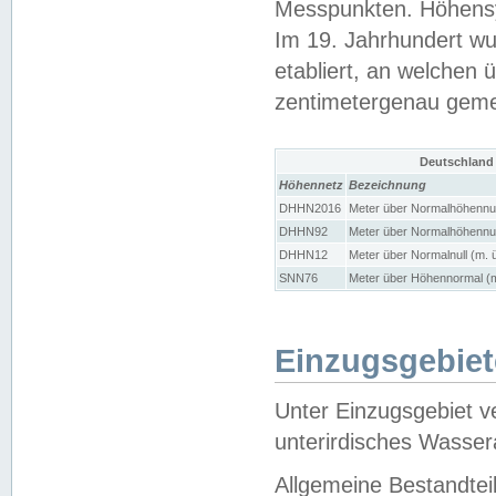
Messpunkten. Höhensy
Im 19. Jahrhundert wu
etabliert, an welchen 
zentimetergenau gem
Deutschland
Höhennetz
Bezeichnung
DHHN2016
Meter über Normalhöhennul
DHHN92
Meter über Normalhöhennul
DHHN12
Meter über Normalnull (m. 
SNN76
Meter über Höhennormal (m
Einzugsgebiet
Unter Einzugsgebiet v
unterirdisches Wasser
Allgemeine Bestandtei