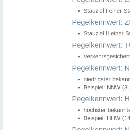
Stauziel I einer S
Pegelkennwert: Z
Stauziel II einer 
Pegelkennwert:
Verkehrsgesichert
Pegelkennwert:
niedrigster bekan
Beispiel: NNW (3
Pegelkennwert:
höchster bekannt
Beispiel: HHW (1
Pegelkennwert: 