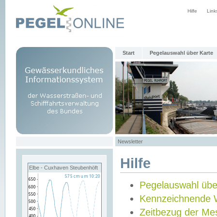
Hilfe
Link
Start
Pegelauswahl über Karte
Newsletter
Hilfe
Elbe - Cuxhaven Steubenhöft
Pegelauswahl übe
Kennzeichnende 
Zeitbezug der Me