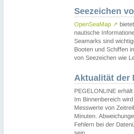
Seezeichen v
OpenSeaMap
↗
biete
nautische Information
Seamarks sind wichtig
Booten und Schiffen i
von Seezeichen wie Le
Aktualität der
PEGELONLINE erhält u
Im Binnenbereich wird 
Messwerte von Zeitreih
Minuten. Abweichungen
Fehlern bei der Daten
sein.