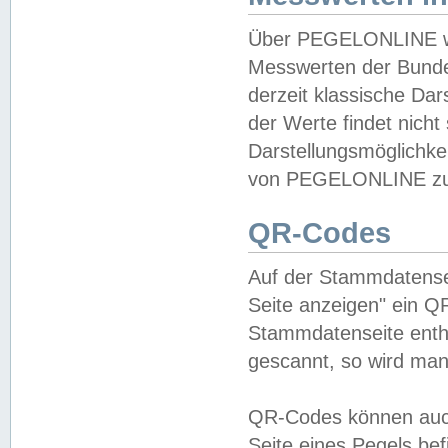
Über PEGELONLINE wer
Messwerten der Bundes
derzeit klassische Da
der Werte findet nicht 
Darstellungsmöglichkei
von PEGELONLINE zu 
QR-Codes
Auf der Stammdatensei
Seite anzeigen" ein Q
Stammdatenseite enthä
gescannt, so wird man
QR-Codes können auc
Seite eines Pegels be