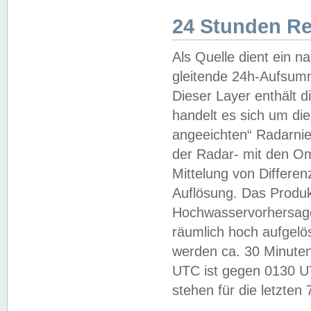
24 Stunden R
Als Quelle dient ein n
gleitende 24h-Aufsum
Dieser Layer enthält
handelt es sich um di
angeeichten“ Radarnie
der Radar- mit den O
Mittelung von Differe
Auflösung. Das Produk
Hochwasservorhersagez
räumlich hoch aufgelö
werden ca. 30 Minuten
UTC ist gegen 0130 UTC
stehen für die letzten