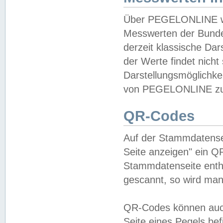
Über PEGELONLINE wer
Messwerten der Bundes
derzeit klassische Da
der Werte findet nicht 
Darstellungsmöglichkei
von PEGELONLINE zu 
QR-Codes
Auf der Stammdatensei
Seite anzeigen" ein Q
Stammdatenseite enthä
gescannt, so wird man
QR-Codes können auc
Seite eines Pegels be