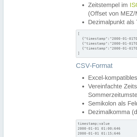
Zeitstempel im
IS
(Offset von MEZ
Dezimalpunkt als
[

  {"timestamp":"2000-01-01T0
  {"timestamp":"2000-01-01T0
  {"timestamp":"2000-01-01T0
]
CSV-Format
Excel-kompatibles
Vereinfachte Zeit
Sommerzeitumstel
Semikolon als Fel
Dezimalkomma (de
timestamp;value

2000-01-01 01:00;646

2000-01-01 01:15;646
