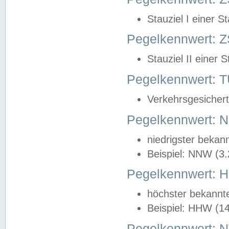
Stauziel I einer S
Pegelkennwert: Z
Stauziel II einer 
Pegelkennwert:
Verkehrsgesichert
Pegelkennwert:
niedrigster bekan
Beispiel: NNW (3
Pegelkennwert:
höchster bekannt
Beispiel: HHW (1
Pegelkennwert: 