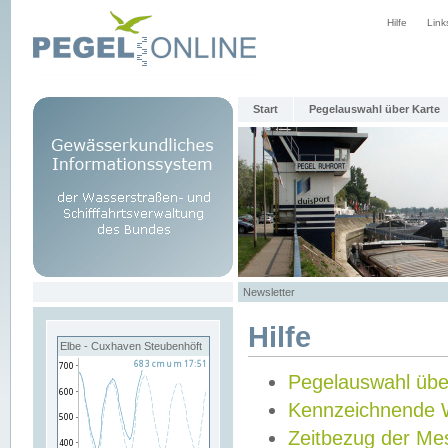
Hilfe
Link
Start
Pegelauswahl über Karte
Newsletter
Hilfe
Elbe - Cuxhaven Steubenhöft
Pegelauswahl übe
Kennzeichnende 
Zeitbezug der Me