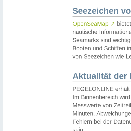
Seezeichen v
OpenSeaMap
↗
biete
nautische Information
Seamarks sind wichtig
Booten und Schiffen i
von Seezeichen wie Le
Aktualität der
PEGELONLINE erhält u
Im Binnenbereich wird 
Messwerte von Zeitreih
Minuten. Abweichungen
Fehlern bei der Daten
sein.