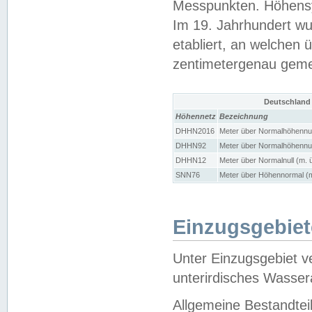
Messpunkten. Höhensy
Im 19. Jahrhundert wu
etabliert, an welchen 
zentimetergenau gem
Deutschland
Höhennetz
Bezeichnung
DHHN2016
Meter über Normalhöhennul
DHHN92
Meter über Normalhöhennul
DHHN12
Meter über Normalnull (m. 
SNN76
Meter über Höhennormal (m
Einzugsgebiet
Unter Einzugsgebiet v
unterirdisches Wasser
Allgemeine Bestandtei