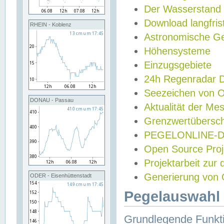
Der Wasserstand
Download langfris
RHEIN - Koblenz
Astronomische Gez
Höhensysteme
Einzugsgebiete
24h Regenradar
Seezeichen von 
DONAU - Passau
Aktualität der Me
Grenzwertübersch
PEGELONLINE-Di
Open Source Projek
Projektarbeit zur
Generierung von 
ODER - Eisenhüttenstadt
Pegelauswahl 
Grundlegende Funkti