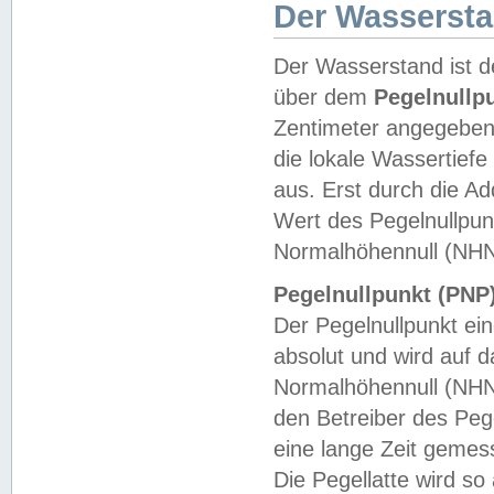
Der Wasserst
Der Wasserstand ist d
über dem
Pegelnullp
Zentimeter angegeben
die lokale Wassertie
aus. Erst durch die A
Wert des Pegelnullpun
Normalhöhennull (NHN
Pegelnullpunkt (PNP)
Der Pegelnullpunkt ei
absolut und wird auf
Normalhöhennull (NHN
den Betreiber des Pege
eine lange Zeit geme
Die Pegellatte wird s