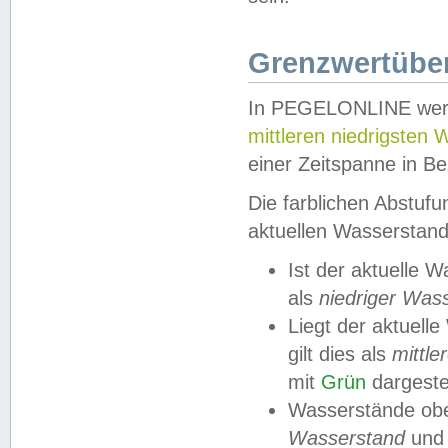
Grenzwertüber
In PEGELONLINE werde
mittleren niedrigsten
einer Zeitspanne in Be
Die farblichen Abstuf
aktuellen Wasserstand
Ist der aktuelle 
als
niedriger Was
Liegt der aktue
gilt dies als
mittle
mit
Grün
dargestel
Wasserstände obe
Wasserstand
und