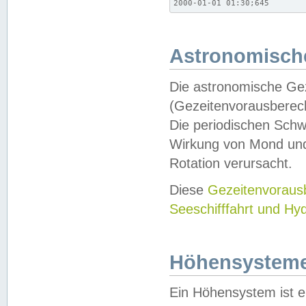
2000-01-01 01:30;645
Astronomische
Die astronomische Gez
(Gezeitenvorausberec
Die periodischen Schw
Wirkung von Mond und
Rotation verursacht.
Diese
Gezeitenvorau
Seeschifffahrt und Hy
Höhensystem
Ein Höhensystem ist e