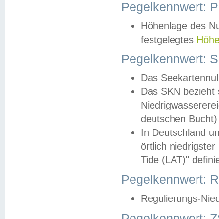
Pegelkennwert: 
Höhenlage des Nul
festgelegtes
Höhe
Pegelkennwert: 
Das Seekartennull
Das SKN bezieht s
Niedrigwassererei
deutschen Bucht) 
In Deutschland un
örtlich niedrigst
Tide (LAT)" definie
Pegelkennwert:
Regulierungs-Nie
Pegelkennwert: Z