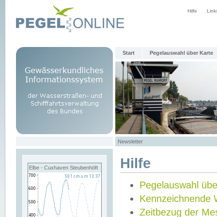
Hilfe
Link
Start
Pegelauswahl über Karte
Newsletter
Hilfe
Elbe - Cuxhaven Steubenhöft
Pegelauswahl übe
Kennzeichnende 
Zeitbezug der Me