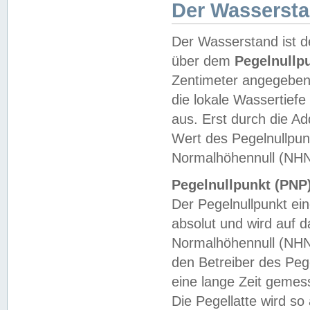
Der Wasserst
Der Wasserstand ist d
über dem
Pegelnullp
Zentimeter angegeben
die lokale Wassertie
aus. Erst durch die A
Wert des Pegelnullpun
Normalhöhennull (NHN
Pegelnullpunkt (PNP)
Der Pegelnullpunkt ei
absolut und wird auf
Normalhöhennull (NHN
den Betreiber des Pege
eine lange Zeit geme
Die Pegellatte wird s