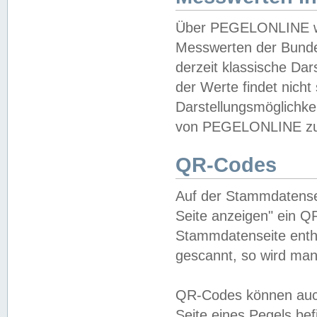
Über PEGELONLINE wer
Messwerten der Bundes
derzeit klassische Da
der Werte findet nicht 
Darstellungsmöglichkei
von PEGELONLINE zu 
QR-Codes
Auf der Stammdatensei
Seite anzeigen" ein Q
Stammdatenseite enthä
gescannt, so wird man
QR-Codes können auc
Seite eines Pegels be