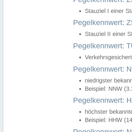
Stauziel I einer S
Pegelkennwert: Z
Stauziel II einer 
Pegelkennwert:
Verkehrsgesichert
Pegelkennwert:
niedrigster bekan
Beispiel: NNW (3
Pegelkennwert:
höchster bekannt
Beispiel: HHW (1
Pegelkennwert: 