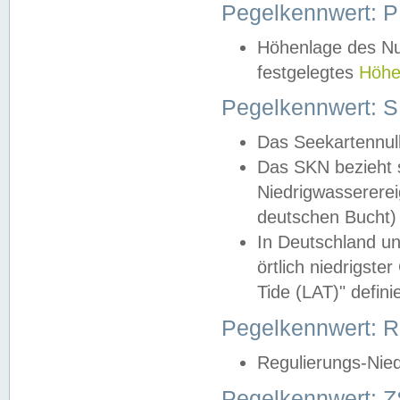
Pegelkennwert: 
Höhenlage des Nul
festgelegtes
Höhe
Pegelkennwert: 
Das Seekartennull
Das SKN bezieht s
Niedrigwassererei
deutschen Bucht) 
In Deutschland un
örtlich niedrigst
Tide (LAT)" definie
Pegelkennwert:
Regulierungs-Nie
Pegelkennwert: Z