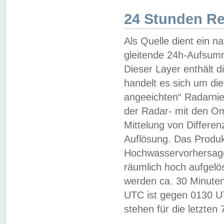
24 Stunden R
Als Quelle dient ein n
gleitende 24h-Aufsum
Dieser Layer enthält
handelt es sich um di
angeeichten“ Radarnie
der Radar- mit den O
Mittelung von Differe
Auflösung. Das Produk
Hochwasservorhersagez
räumlich hoch aufgelö
werden ca. 30 Minuten
UTC ist gegen 0130 UTC
stehen für die letzten