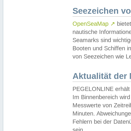
Seezeichen v
OpenSeaMap
↗
biete
nautische Information
Seamarks sind wichtig
Booten und Schiffen i
von Seezeichen wie Le
Aktualität der
PEGELONLINE erhält u
Im Binnenbereich wird 
Messwerte von Zeitreih
Minuten. Abweichungen
Fehlern bei der Daten
sein.