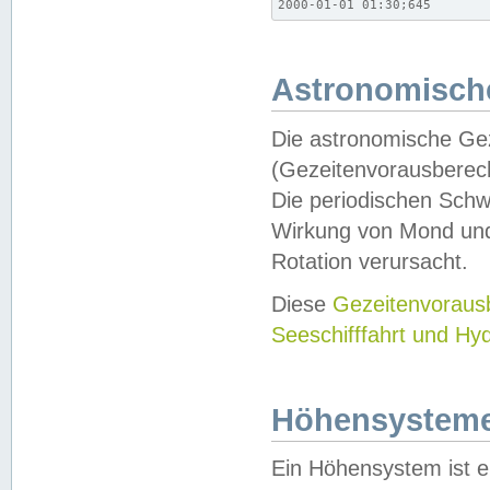
2000-01-01 01:30;645
Astronomische
Die astronomische Gez
(Gezeitenvorausberec
Die periodischen Schw
Wirkung von Mond und
Rotation verursacht.
Diese
Gezeitenvorau
Seeschifffahrt und Hy
Höhensystem
Ein Höhensystem ist e