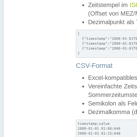
Zeitstempel im
IS
(Offset von MEZ
Dezimalpunkt als
[

  {"timestamp":"2000-01-01T0
  {"timestamp":"2000-01-01T0
  {"timestamp":"2000-01-01T0
]
CSV-Format
Excel-kompatibles
Vereinfachte Zeit
Sommerzeitumstel
Semikolon als Fel
Dezimalkomma (de
timestamp;value

2000-01-01 01:00;646

2000-01-01 01:15;646
