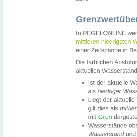
Grenzwertüber
In PEGELONLINE werde
mittleren niedrigsten
einer Zeitspanne in Be
Die farblichen Abstuf
aktuellen Wasserstand
Ist der aktuelle 
als
niedriger Was
Liegt der aktue
gilt dies als
mittle
mit
Grün
dargestel
Wasserstände obe
Wasserstand
und