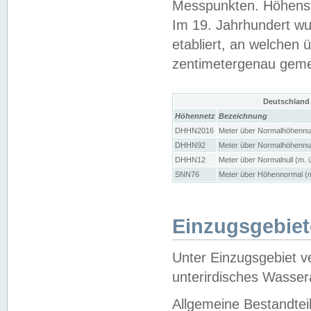
Messpunkten. Höhensy
Im 19. Jahrhundert wu
etabliert, an welchen 
zentimetergenau gem
Deutschland
Höhennetz
Bezeichnung
DHHN2016
Meter über Normalhöhennul
DHHN92
Meter über Normalhöhennul
DHHN12
Meter über Normalnull (m. 
SNN76
Meter über Höhennormal (m
Einzugsgebiet
Unter Einzugsgebiet v
unterirdisches Wasser
Allgemeine Bestandtei