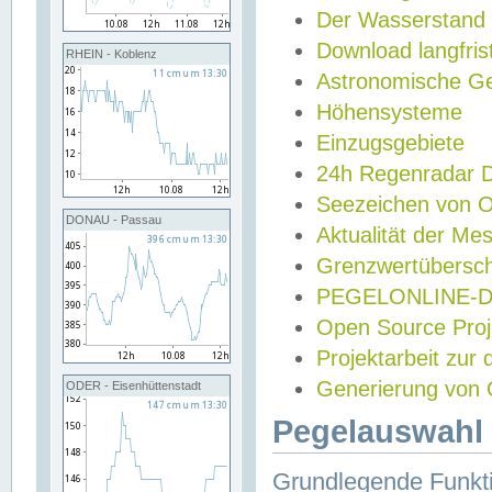
Der Wasserstand
Download langfris
RHEIN - Koblenz
Astronomische Gez
Höhensysteme
Einzugsgebiete
24h Regenradar
Seezeichen von 
DONAU - Passau
Aktualität der Me
Grenzwertübersch
PEGELONLINE-Di
Open Source Projek
Projektarbeit zur
Generierung von 
ODER - Eisenhüttenstadt
Pegelauswahl 
Grundlegende Funkti