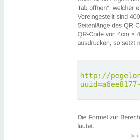
Tab öffnen", welcher 
Voreingestellt sind 4
Seitenlänge des QR-C
QR-Code von 4cm × 4c
ausdrucken, so setzt 
http://pegelo
uuid=a6ee8177
Die Formel zur Berech
lautet:
			(DPI × Druckkantenlänge in cm) ÷ 2,54 = Kantenlänge in Pixel
