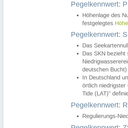
Pegelkennwert: 
Höhenlage des Nul
festgelegtes
Höhe
Pegelkennwert: 
Das Seekartennull
Das SKN bezieht s
Niedrigwassererei
deutschen Bucht) 
In Deutschland un
örtlich niedrigst
Tide (LAT)" definie
Pegelkennwert:
Regulierungs-Nie
Pegelkennwert: Z