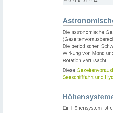
2000-01-01 01:30;645
Astronomische
Die astronomische Gez
(Gezeitenvorausberec
Die periodischen Schw
Wirkung von Mond und
Rotation verursacht.
Diese
Gezeitenvorau
Seeschifffahrt und Hy
Höhensystem
Ein Höhensystem ist e