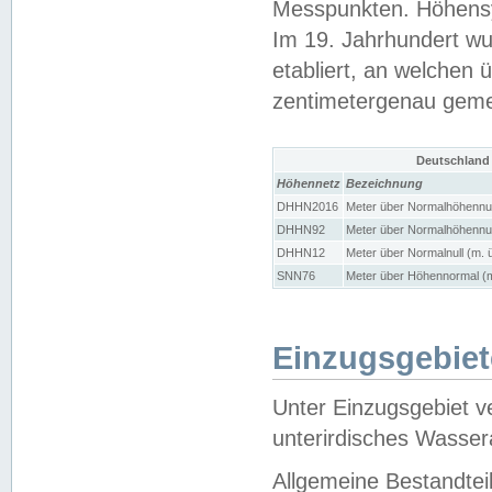
Messpunkten. Höhensy
Im 19. Jahrhundert wu
etabliert, an welchen 
zentimetergenau gem
Deutschland
Höhennetz
Bezeichnung
DHHN2016
Meter über Normalhöhennul
DHHN92
Meter über Normalhöhennul
DHHN12
Meter über Normalnull (m. 
SNN76
Meter über Höhennormal (m
Einzugsgebiet
Unter Einzugsgebiet v
unterirdisches Wasser
Allgemeine Bestandtei