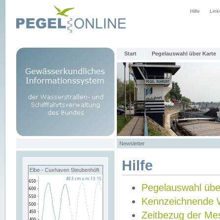
Hilfe
Link
Start
Pegelauswahl über Karte
Newsletter
Hilfe
Elbe - Cuxhaven Steubenhöft
Pegelauswahl übe
Kennzeichnende 
Zeitbezug der Me