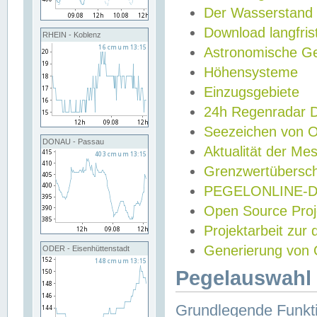
Der Wasserstand
Download langfris
RHEIN - Koblenz
Astronomische Gez
Höhensysteme
Einzugsgebiete
24h Regenradar
Seezeichen von 
DONAU - Passau
Aktualität der Me
Grenzwertübersch
PEGELONLINE-Di
Open Source Projek
Projektarbeit zur
Generierung von 
ODER - Eisenhüttenstadt
Pegelauswahl 
Grundlegende Funkti