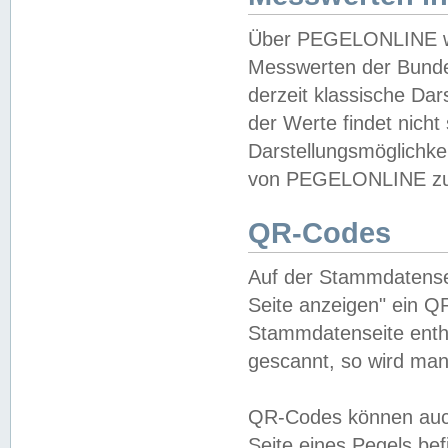
Über PEGELONLINE wer
Messwerten der Bundes
derzeit klassische Da
der Werte findet nicht 
Darstellungsmöglichkei
von PEGELONLINE zu 
QR-Codes
Auf der Stammdatensei
Seite anzeigen" ein Q
Stammdatenseite enthä
gescannt, so wird man
QR-Codes können auc
Seite eines Pegels be