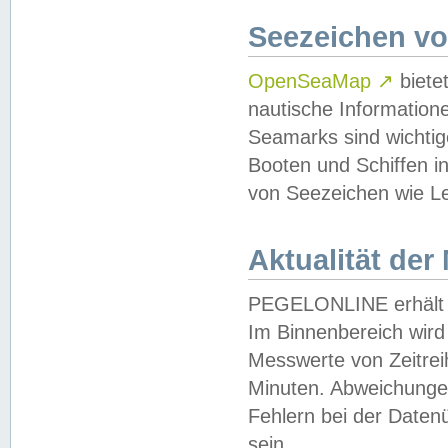
Seezeichen v
OpenSeaMap
↗
biete
nautische Information
Seamarks sind wichtig
Booten und Schiffen i
von Seezeichen wie Le
Aktualität der
PEGELONLINE erhält u
Im Binnenbereich wird 
Messwerte von Zeitreih
Minuten. Abweichungen
Fehlern bei der Daten
sein.