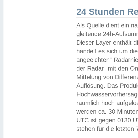
24 Stunden R
Als Quelle dient ein n
gleitende 24h-Aufsum
Dieser Layer enthält
handelt es sich um di
angeeichten“ Radarnie
der Radar- mit den O
Mittelung von Differe
Auflösung. Das Produk
Hochwasservorhersagez
räumlich hoch aufgelö
werden ca. 30 Minuten
UTC ist gegen 0130 UTC
stehen für die letzten