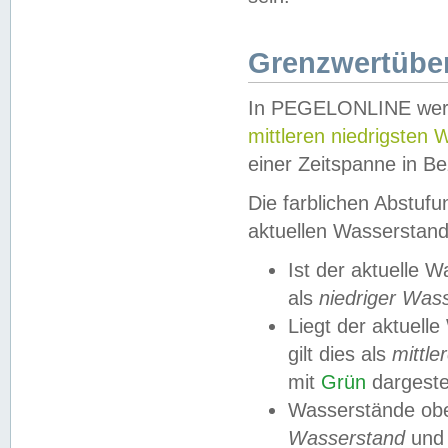
Grenzwertüber
In PEGELONLINE werde
mittleren niedrigsten
einer Zeitspanne in Be
Die farblichen Abstuf
aktuellen Wasserstand
Ist der aktuelle 
als
niedriger Was
Liegt der aktue
gilt dies als
mittle
mit
Grün
dargestel
Wasserstände obe
Wasserstand
und