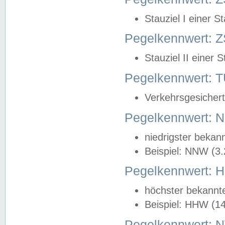
Stauziel I einer S
Pegelkennwert: Z
Stauziel II einer 
Pegelkennwert:
Verkehrsgesichert
Pegelkennwert:
niedrigster bekan
Beispiel: NNW (3
Pegelkennwert:
höchster bekannt
Beispiel: HHW (1
Pegelkennwert: 