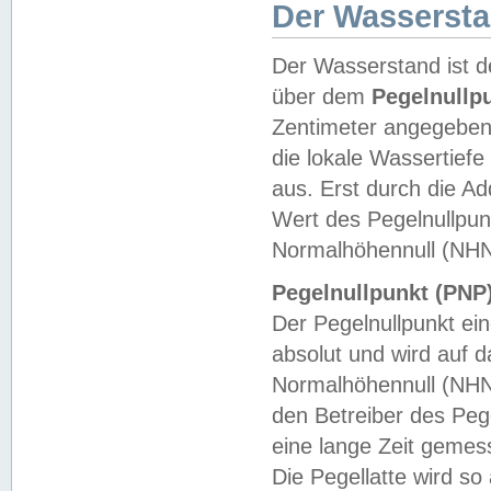
Der Wasserst
Der Wasserstand ist d
über dem
Pegelnullp
Zentimeter angegeben
die lokale Wassertie
aus. Erst durch die A
Wert des Pegelnullpun
Normalhöhennull (NHN
Pegelnullpunkt (PNP)
Der Pegelnullpunkt ei
absolut und wird auf
Normalhöhennull (NHN
den Betreiber des Pege
eine lange Zeit geme
Die Pegellatte wird s