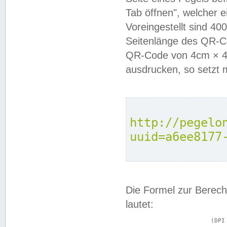
Tab öffnen", welcher 
Voreingestellt sind 4
Seitenlänge des QR-C
QR-Code von 4cm × 4c
ausdrucken, so setzt 
http://pegelo
uuid=a6ee8177
Die Formel zur Berech
lautet:
			(DPI × Druckkantenlänge in cm) ÷ 2,54 = Kantenlänge in Pixel
