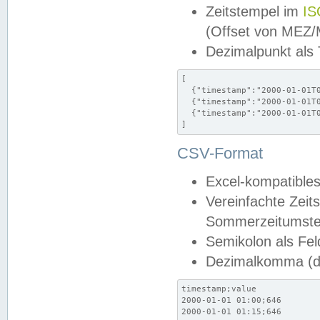
Zeitstempel im
IS
(Offset von MEZ
Dezimalpunkt als
[

  {"timestamp":"2000-01-01T0
  {"timestamp":"2000-01-01T0
  {"timestamp":"2000-01-01T0
]
CSV-Format
Excel-kompatibles
Vereinfachte Zeit
Sommerzeitumstel
Semikolon als Fel
Dezimalkomma (de
timestamp;value

2000-01-01 01:00;646

2000-01-01 01:15;646
