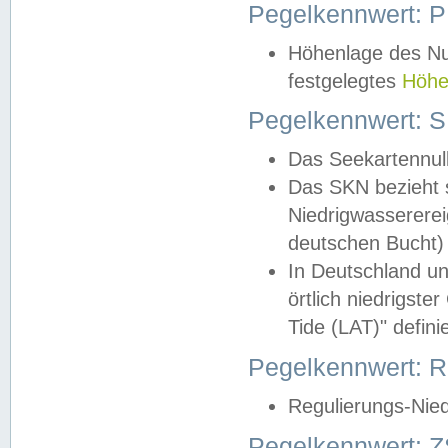
Pegelkennwert: 
Höhenlage des Nul
festgelegtes
Höhe
Pegelkennwert: 
Das Seekartennull
Das SKN bezieht s
Niedrigwassererei
deutschen Bucht) 
In Deutschland un
örtlich niedrigst
Tide (LAT)" definie
Pegelkennwert:
Regulierungs-Nie
Pegelkennwert: Z