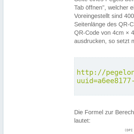
Tab öffnen", welcher 
Voreingestellt sind 4
Seitenlänge des QR-C
QR-Code von 4cm × 4c
ausdrucken, so setzt 
http://pegelo
uuid=a6ee8177
Die Formel zur Berech
lautet:
			(DPI × Druckkantenlänge in cm) ÷ 2,54 = Kantenlänge in Pixel
