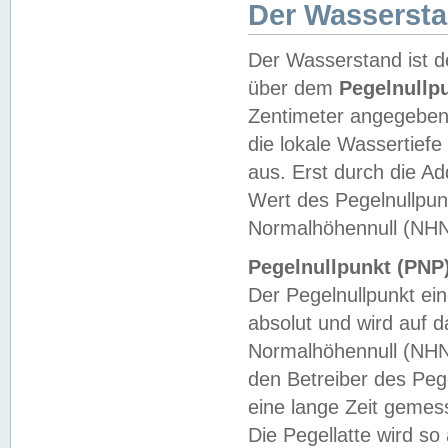
Der Wasserst
Der Wasserstand ist d
über dem
Pegelnullp
Zentimeter angegeben
die lokale Wassertie
aus. Erst durch die A
Wert des Pegelnullpun
Normalhöhennull (NHN
Pegelnullpunkt (PNP)
Der Pegelnullpunkt ei
absolut und wird auf
Normalhöhennull (NHN
den Betreiber des Pege
eine lange Zeit geme
Die Pegellatte wird s