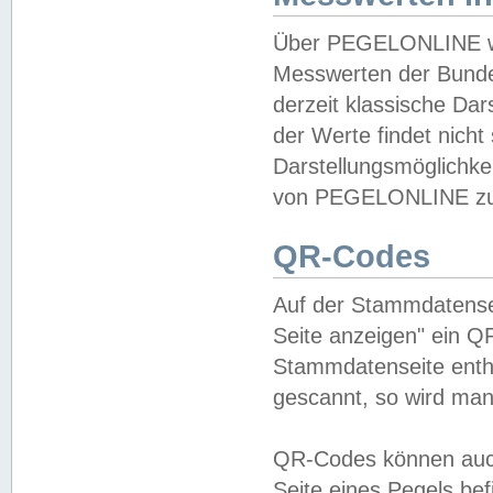
Über PEGELONLINE wer
Messwerten der Bundes
derzeit klassische Da
der Werte findet nicht 
Darstellungsmöglichkei
von PEGELONLINE zu 
QR-Codes
Auf der Stammdatensei
Seite anzeigen" ein Q
Stammdatenseite enthä
gescannt, so wird man
QR-Codes können auc
Seite eines Pegels be