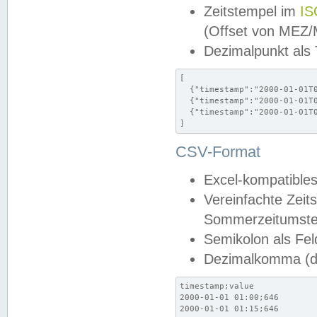
Zeitstempel im
IS
(Offset von MEZ
Dezimalpunkt als
[

  {"timestamp":"2000-01-01T0
  {"timestamp":"2000-01-01T0
  {"timestamp":"2000-01-01T0
]
CSV-Format
Excel-kompatibles
Vereinfachte Zeit
Sommerzeitumstel
Semikolon als Fel
Dezimalkomma (de
timestamp;value

2000-01-01 01:00;646

2000-01-01 01:15;646
