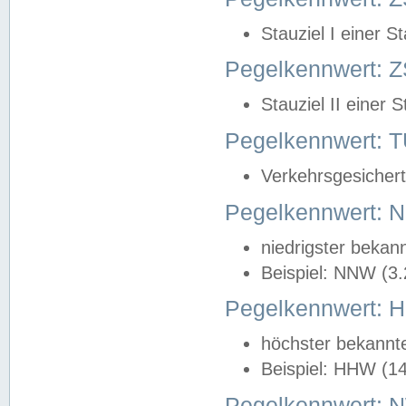
Stauziel I einer S
Pegelkennwert: Z
Stauziel II einer 
Pegelkennwert:
Verkehrsgesichert
Pegelkennwert:
niedrigster bekan
Beispiel: NNW (3
Pegelkennwert:
höchster bekannt
Beispiel: HHW (1
Pegelkennwert: 