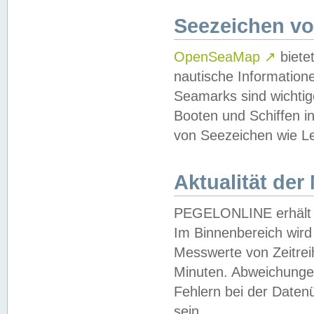
Seezeichen v
OpenSeaMap
↗
biete
nautische Information
Seamarks sind wichtig
Booten und Schiffen i
von Seezeichen wie Le
Aktualität der
PEGELONLINE erhält u
Im Binnenbereich wird 
Messwerte von Zeitreih
Minuten. Abweichungen
Fehlern bei der Daten
sein.