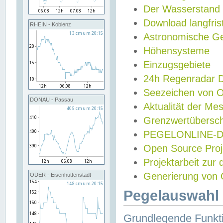
Der Wasserstand
Download langfris
RHEIN - Koblenz
Astronomische Gez
Höhensysteme
Einzugsgebiete
24h Regenradar
Seezeichen von 
DONAU - Passau
Aktualität der Me
Grenzwertübersch
PEGELONLINE-Di
Open Source Projek
Projektarbeit zur
Generierung von 
ODER - Eisenhüttenstadt
Pegelauswahl 
Grundlegende Funkti