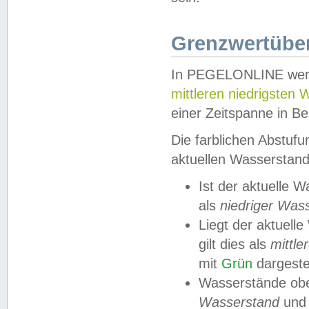
Grenzwertüber
In PEGELONLINE werde
mittleren niedrigsten
einer Zeitspanne in Be
Die farblichen Abstuf
aktuellen Wasserstand
Ist der aktuelle 
als
niedriger Was
Liegt der aktue
gilt dies als
mittle
mit
Grün
dargestel
Wasserstände obe
Wasserstand
und