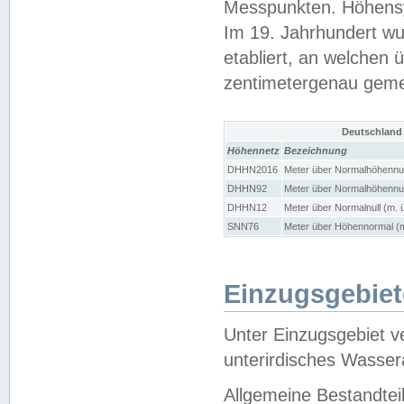
Messpunkten. Höhensy
Im 19. Jahrhundert wu
etabliert, an welchen 
zentimetergenau gem
Deutschland
Höhennetz
Bezeichnung
DHHN2016
Meter über Normalhöhennul
DHHN92
Meter über Normalhöhennul
DHHN12
Meter über Normalnull (m. 
SNN76
Meter über Höhennormal (m
Einzugsgebiet
Unter Einzugsgebiet v
unterirdisches Wasser
Allgemeine Bestandtei