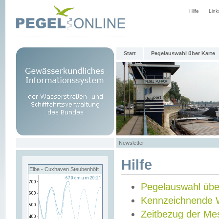
Hilfe
Link
Start
Pegelauswahl über Karte
Newsletter
Hilfe
Elbe - Cuxhaven Steubenhöft
Pegelauswahl übe
Kennzeichnende 
Zeitbezug der Me