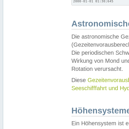
2000-01-01 01:30;645
Astronomische
Die astronomische Gez
(Gezeitenvorausberec
Die periodischen Schw
Wirkung von Mond und
Rotation verursacht.
Diese
Gezeitenvorau
Seeschifffahrt und Hy
Höhensystem
Ein Höhensystem ist e