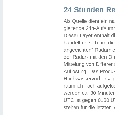
24 Stunden R
Als Quelle dient ein n
gleitende 24h-Aufsum
Dieser Layer enthält
handelt es sich um di
angeeichten“ Radarnie
der Radar- mit den O
Mittelung von Differe
Auflösung. Das Produk
Hochwasservorhersagez
räumlich hoch aufgelö
werden ca. 30 Minuten
UTC ist gegen 0130 UTC
stehen für die letzten