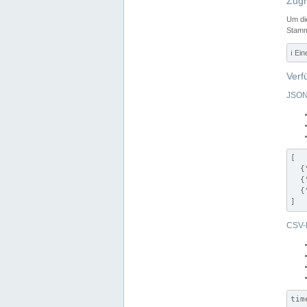
Zugr
Um di
Stamm
ℹ️ Ei
Verf
JSON
[

  {
  {
  {
]
CSV-
tim