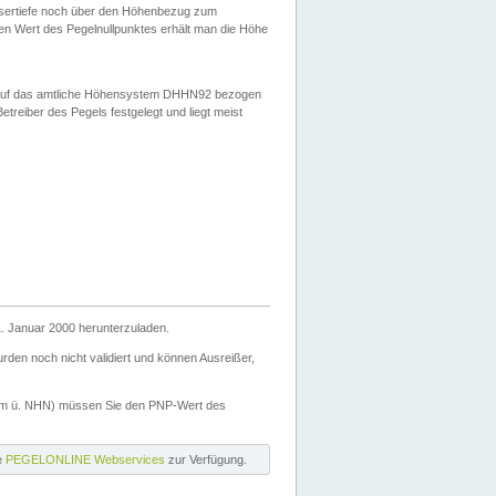
ssertiefe noch über den Höhenbezug zum
en Wert des Pegelnullpunktes erhält man die Höhe
d auf das amtliche Höhensystem DHHN92 bezogen
reiber des Pegels festgelegt und liegt meist
. Januar 2000 herunterzuladen.
den noch nicht validiert und können Ausreißer,
(m ü. NHN) müssen Sie den PNP-Wert des
ie
PEGELONLINE Webservices
zur Verfügung.