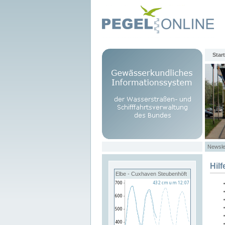
Start
Newsle
Hilf
Elbe - Cuxhaven Steubenhöft