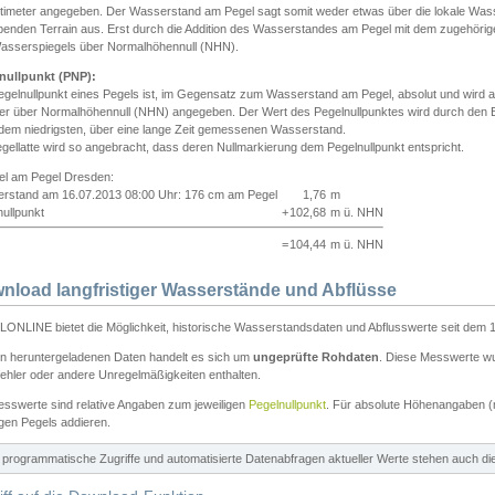
ntimeter angegeben. Der Wasserstand am Pegel sagt somit weder etwas über die lokale Wa
enden Terrain aus. Erst durch die Addition des Wasserstandes am Pegel mit dem zugehörig
asserspiegels über Normalhöhennull (NHN).
nullpunkt (PNP):
egelnullpunkt eines Pegels ist, im Gegensatz zum Wasserstand am Pegel, absolut und wir
ter über Normalhöhennull (NHN) angegeben. Der Wert des Pegelnullpunktes wird durch den Bet
 dem niedrigsten, über eine lange Zeit gemessenen Wasserstand.
gellatte wird so angebracht, dass deren Nullmarkierung dem Pegelnullpunkt entspricht.
iel am Pegel Dresden:
rstand am 16.07.2013 08:00 Uhr: 176 cm am Pegel
1,76
m
ullpunkt
+
102,68
m ü. NHN
=
104,44
m ü. NHN
nload langfristiger Wasserstände und Abflüsse
ONLINE bietet die Möglichkeit, historische Wasserstandsdaten und Abflusswerte seit dem 1
en heruntergeladenen Daten handelt es sich um
ungeprüfte Rohdaten
. Diese Messwerte wur
ehler oder andere Unregelmäßigkeiten enthalten.
esswerte sind relative Angaben zum jeweiligen
Pegelnullpunkt
. Für absolute Höhenangaben 
igen Pegels addieren.
ür programmatische Zugriffe und automatisierte Datenabfragen aktueller Werte stehen auch d