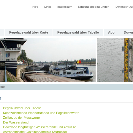
Hilfe
Links
Impressum
Nutzungsbedingungen
Datenschutz
Pegelauswahl über Karte
Pegelauswahl über Tabelle
Abo
Down
tter
e
Pegelauswahl über Tabelle
Kennzeichnende Wasserstände und Pegelkennwerte
Zeitbezug der Messwerte
Der Wasserstand
Download langfristiger Wasserstände und Abflüsse
Astronomische Gezeitenganglinie (Astrotide)