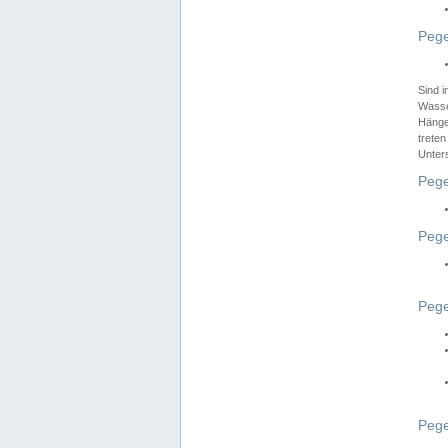
Pege
Sind 
Wasser
Hänge
treten
Unter
Pege
Pege
Pege
Pege