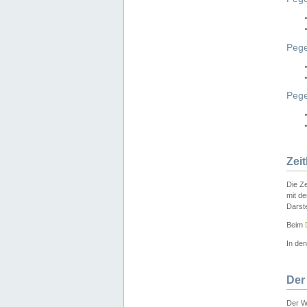
Pege
Peg
Zei
Die Ze
mit d
Darst
Beim
In de
Der
Der W