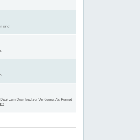
n sind.
n.
n.
p Datei zum Download zur Verfügung. Als Format
MEZ!