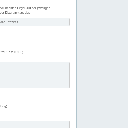
wünschten Pegel. Auf der jeweiligen
 der Diagrammanzeige.
load-Prozess.
MEZ/MESZ zu UTC)
lung)