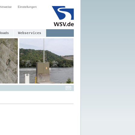
hinweise
Einstellungen
loads
Webservices