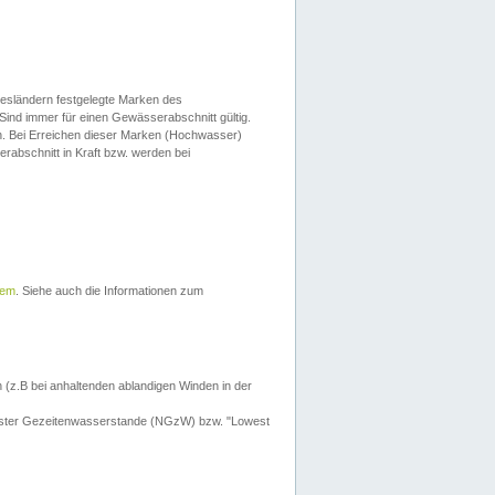
esländern festgelegte Marken des
Sind immer für einen Gewässerabschnitt gültig.
. Bei Erreichen dieser Marken (Hochwasser)
erabschnitt in Kraft bzw. werden bei
tem
. Siehe auch die Informationen zum
 (z.B bei anhaltenden ablandigen Winden in der
drigster Gezeitenwasserstande (NGzW) bzw. "Lowest