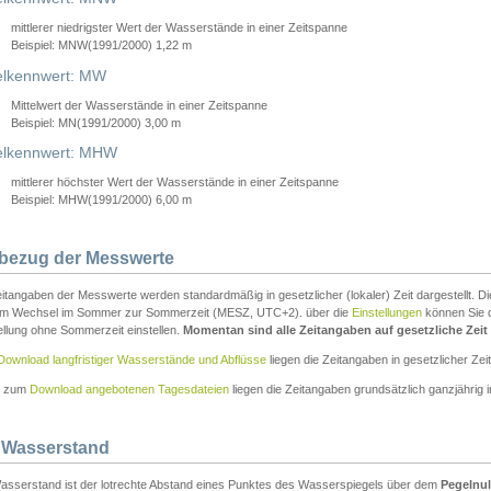
mittlerer niedrigster Wert der Wasserstände in einer Zeitspanne
Beispiel: MNW(1991/2000) 1,22 m
lkennwert: MW
Mittelwert der Wasserstände in einer Zeitspanne
Beispiel: MN(1991/2000) 3,00 m
elkennwert: MHW
mittlerer höchster Wert der Wasserstände in einer Zeitspanne
Beispiel: MHW(1991/2000) 6,00 m
tbezug der Messwerte
itangaben der Messwerte werden standardmäßig in gesetzlicher (lokaler) Zeit dargestellt. D
em Wechsel im Sommer zur Sommerzeit (MESZ, UTC+2). über die
Einstellungen
können Sie d
ellung ohne Sommerzeit einstellen.
Momentan sind alle Zeitangaben auf gesetzliche Zeit e
Download langfristiger Wasserstände und Abflüsse
liegen die Zeitangaben in gesetzlicher Zeit
n zum
Download angebotenen Tagesdateien
liegen die Zeitangaben grundsätzlich ganzjährig in
 Wasserstand
asserstand ist der lotrechte Abstand eines Punktes des Wasserspiegels über dem
Pegelnul