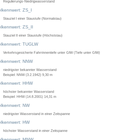
Regulierungs-Niedrigwasserstand
lkennwert: ZS_I
Stauziel I einer Staustufe (Normalstau)
lkennwert: ZS_II
Stauziel II einer Staustufe (Höchststau)
elkennwert: TUGLW
Verkehrsgesicherte Fahrrinnentiefe unter GlW (Tiefe unter GlW)
lkennwert: NNW
niedrigster bekannter Wasserstand
Beispiel: NNW (3.2.1942) 9,30 m
lkennwert: HHW
höchster bekannter Wasserstand
Beispiel: HHW (14.8.2001) 14,31 m
lkennwert: NW
niedrigster Wasserstand in einer Zeitspanne
lkennwert: HW
höchster Wasserstand in einer Zeitspanne
elkennwert: MNW