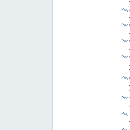
Pege
Pege
Peg
Pege
Pege
Pege
Pege
Peg