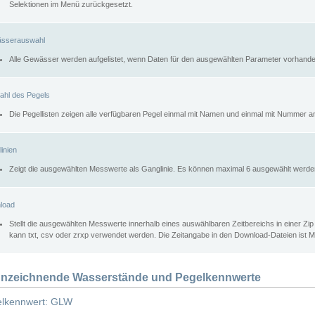
Selektionen im Menü zurückgesetzt.
sserauswahl
Alle Gewässer werden aufgelistet, wenn Daten für den ausgewählten Parameter vorhande
ahl des Pegels
Die Pegellisten zeigen alle verfügbaren Pegel einmal mit Namen und einmal mit Nummer a
inien
Zeigt die ausgewählten Messwerte als Ganglinie. Es können maximal 6 ausgewählt werde
load
Stellt die ausgewählten Messwerte innerhalb eines auswählbaren Zeitbereichs in einer Zi
kann txt, csv oder zrxp verwendet werden. Die Zeitangabe in den Download-Dateien ist 
nzeichnende Wasserstände und Pegelkennwerte
lkennwert: GLW