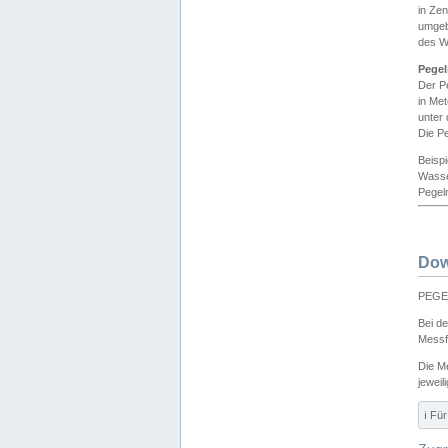
in Ze
umgeb
des W
Pegel
Der P
in Me
unter
Die Pe
Beisp
Wasse
Pegeln
Dow
PEGEL
Bei d
Messf
Die M
jeweil
ℹ️ F