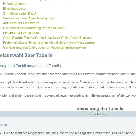
Höhensysteme
Einzugsgebiete
24h Regenradar DWD
Seezeichen von OpenSeaMap.org
Aktualität der Messwerte
Grenzwertüberschreitung der Messwerte
PEGELONLINE-Dienste
Open Source Projekt für die interaktive Online Visualisierung
Projektarbeit zur dynamischen Visualisierung von Messwerten
Generierung von QR-Codes für Pegelstammdatenseiten
elauswahl über Tabelle
legende Funktionsweise der Tabelle
die Tabelle können Pegel gefunden werden und deren Messwerte heruntergeladen oder visuali
vascript deaktiviert oder nicht verfügbar so muss jede Änderung mit der Bestätigung des "Filt
int nur bei deaktiviertem Javascript. Bei eingeschaltetem Javascript aktualisieren sich alle 
itstempel in den Dateien beim Download liegen ganzjährig in mitteleuropäischer Winterzeit vo
Bedienung der Tabelle:
Beschreibung
meter
Hier besteht die Möglichkeit, die auszuwertende Messgröße einzustellen. Bei einer Ände