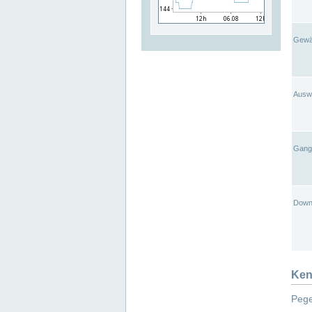
Gewä
Ausw
Gangl
Down
Ken
Pege