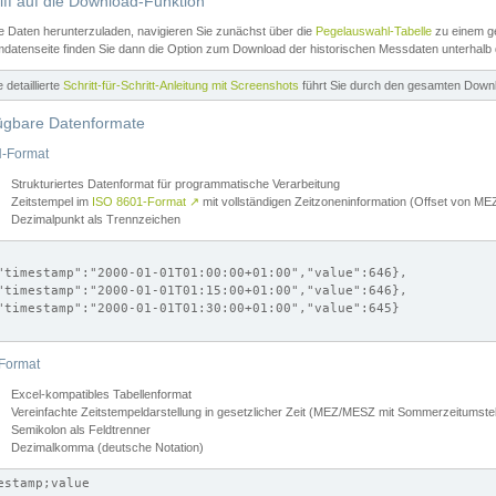
iff auf die Download-Funktion
e Daten herunterzuladen, navigieren Sie zunächst über die
Pegelauswahl-Tabelle
zu einem ge
datenseite finden Sie dann die Option zum Download der historischen Messdaten unterhalb
ne detaillierte
Schritt-für-Schritt-Anleitung mit Screenshots
führt Sie durch den gesamten Down
ügbare Datenformate
-Format
Strukturiertes Datenformat für programmatische Verarbeitung
Zeitstempel im
ISO 8601-Format
↗
mit vollständigen Zeitzoneninformation (Offset von 
Dezimalpunkt als Trennzeichen
"timestamp":"2000-01-01T01:00:00+01:00","value":646},

"timestamp":"2000-01-01T01:15:00+01:00","value":646},

"timestamp":"2000-01-01T01:30:00+01:00","value":645}

Format
Excel-kompatibles Tabellenformat
Vereinfachte Zeitstempeldarstellung in gesetzlicher Zeit (MEZ/MESZ mit Sommerzeitumstel
Semikolon als Feldtrenner
Dezimalkomma (deutsche Notation)
estamp;value
