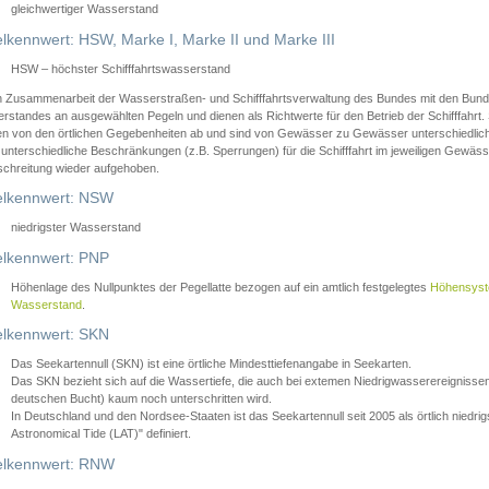
gleichwertiger Wasserstand
lkennwert: HSW, Marke I, Marke II und Marke III
HSW – höchster Schifffahrtswasserstand
in Zusammenarbeit der Wasserstraßen- und Schifffahrtsverwaltung des Bundes mit den Bund
standes an ausgewählten Pegeln und dienen als Richtwerte für den Betrieb der Schifffahrt. 
n von den örtlichen Gegebenheiten ab und sind von Gewässer zu Gewässer unterschiedlich
 unterschiedliche Beschränkungen (z.B. Sperrungen) für die Schifffahrt im jeweiligen Gewäss
schreitung wieder aufgehoben.
lkennwert: NSW
niedrigster Wasserstand
lkennwert: PNP
Höhenlage des Nullpunktes der Pegellatte bezogen auf ein amtlich festgelegtes
Höhensys
Wasserstand
.
lkennwert: SKN
Das Seekartennull (SKN) ist eine örtliche Mindesttiefenangabe in Seekarten.
Das SKN bezieht sich auf die Wassertiefe, die auch bei extemen Niedrigwasserereignissen
deutschen Bucht) kaum noch unterschritten wird.
In Deutschland und den Nordsee-Staaten ist das Seekartennull seit 2005 als örtlich nie
Astronomical Tide (LAT)" definiert.
lkennwert: RNW