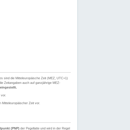
ies sind die Mitteleuropäische Zeit (MEZ, UTC+1)
ie Zeitangaben auch auf ganzjährige MEZ-
ingestellt.
 vor.
 Mitteleuropäischer Zeit vor.
lpunkt (PNP)
der Pegellatte und wird in der Regel