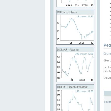
RHEIN - Koblenz
Peg
DONAU - Passau
Grund
über 
Ist Ja
ersche
Die Ze
ODER - Eisenhüttenstadt
Para