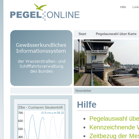
Hilfe
Link
Start
Pegelauswahl über Karte
Newsletter
Hilfe
Elbe - Cuxhaven Steubenhöft
Pegelauswahl übe
Kennzeichnende 
Zeitbezug der Me