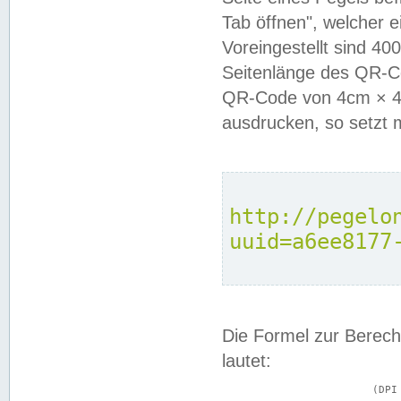
Tab öffnen", welcher 
Voreingestellt sind 4
Seitenlänge des QR-C
QR-Code von 4cm × 4c
ausdrucken, so setzt 
http://pegelo
uuid=a6ee8177
Die Formel zur Berech
lautet:
			(DPI × Druckkantenlänge in cm) ÷ 2,54 = Kantenlänge in Pixel
