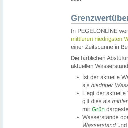
Grenzwertüber
In PEGELONLINE werde
mittleren niedrigsten
einer Zeitspanne in Be
Die farblichen Abstuf
aktuellen Wasserstand
Ist der aktuelle 
als
niedriger Was
Liegt der aktue
gilt dies als
mittle
mit
Grün
dargestel
Wasserstände obe
Wasserstand
und