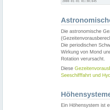
2000-01-01 01:30;645
Astronomische
Die astronomische Gez
(Gezeitenvorausberec
Die periodischen Schw
Wirkung von Mond und
Rotation verursacht.
Diese
Gezeitenvorau
Seeschifffahrt und Hy
Höhensystem
Ein Höhensystem ist e