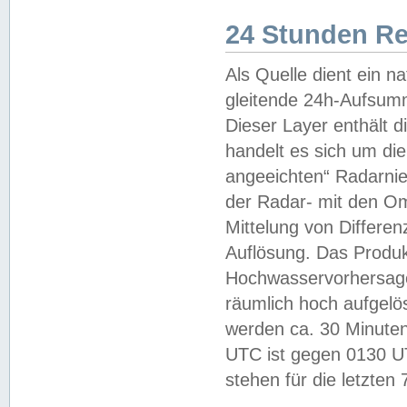
24 Stunden R
Als Quelle dient ein n
gleitende 24h-Aufsum
Dieser Layer enthält
handelt es sich um di
angeeichten“ Radarnie
der Radar- mit den O
Mittelung von Differe
Auflösung. Das Produk
Hochwasservorhersagez
räumlich hoch aufgelö
werden ca. 30 Minuten
UTC ist gegen 0130 UTC
stehen für die letzten