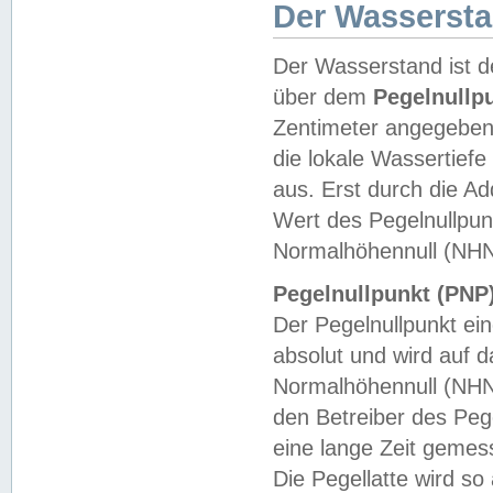
Der Wasserst
Der Wasserstand ist d
über dem
Pegelnullp
Zentimeter angegeben
die lokale Wassertie
aus. Erst durch die A
Wert des Pegelnullpun
Normalhöhennull (NHN
Pegelnullpunkt (PNP)
Der Pegelnullpunkt ei
absolut und wird auf
Normalhöhennull (NHN
den Betreiber des Pege
eine lange Zeit geme
Die Pegellatte wird s