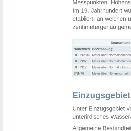
Messpunkten. Höhensy
Im 19. Jahrhundert wu
etabliert, an welchen 
zentimetergenau gem
Deutschland
Höhennetz
Bezeichnung
DHHN2016
Meter über Normalhöhennul
DHHN92
Meter über Normalhöhennul
DHHN12
Meter über Normalnull (m. 
SNN76
Meter über Höhennormal (m
Einzugsgebiet
Unter Einzugsgebiet v
unterirdisches Wasser
Allgemeine Bestandtei