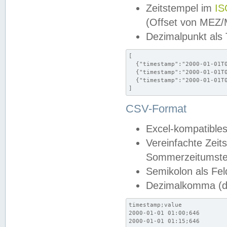
Zeitstempel im
IS
(Offset von MEZ
Dezimalpunkt als
[

  {"timestamp":"2000-01-01T0
  {"timestamp":"2000-01-01T0
  {"timestamp":"2000-01-01T0
]
CSV-Format
Excel-kompatibles
Vereinfachte Zeit
Sommerzeitumstel
Semikolon als Fel
Dezimalkomma (de
timestamp;value

2000-01-01 01:00;646

2000-01-01 01:15;646
