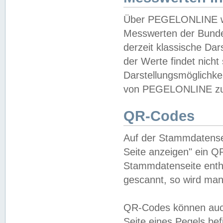
Über PEGELONLINE wer
Messwerten der Bundes
derzeit klassische Da
der Werte findet nicht 
Darstellungsmöglichkei
von PEGELONLINE zu 
QR-Codes
Auf der Stammdatensei
Seite anzeigen" ein Q
Stammdatenseite enthä
gescannt, so wird man
QR-Codes können auc
Seite eines Pegels be