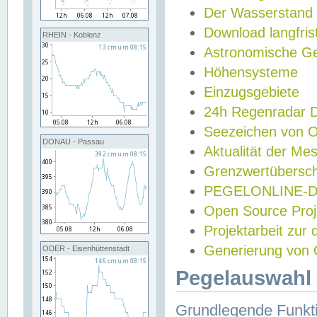
Der Wasserstand
Download langfris
RHEIN - Koblenz
Astronomische Gez
Höhensysteme
Einzugsgebiete
24h Regenradar
Seezeichen von 
DONAU - Passau
Aktualität der Me
Grenzwertübersch
PEGELONLINE-Di
Open Source Projek
Projektarbeit zur
Generierung von 
ODER - Eisenhüttenstadt
Pegelauswahl 
Grundlegende Funkti