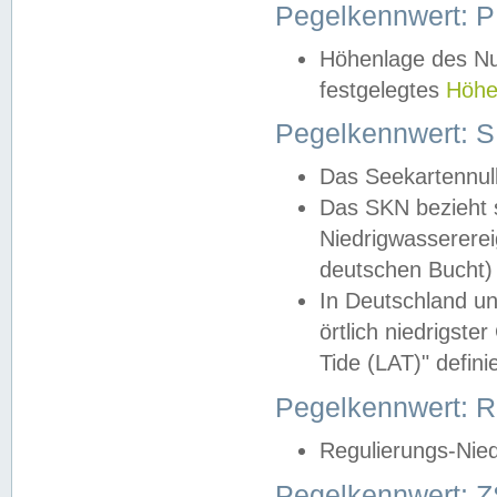
Pegelkennwert: 
Höhenlage des Nul
festgelegtes
Höhe
Pegelkennwert: 
Das Seekartennull
Das SKN bezieht s
Niedrigwassererei
deutschen Bucht) 
In Deutschland un
örtlich niedrigst
Tide (LAT)" definie
Pegelkennwert:
Regulierungs-Nie
Pegelkennwert: Z