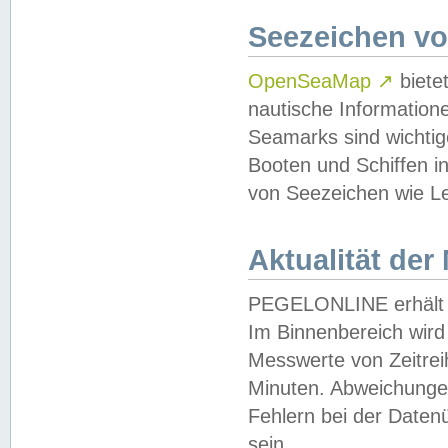
Seezeichen v
OpenSeaMap
↗
biete
nautische Information
Seamarks sind wichtig
Booten und Schiffen i
von Seezeichen wie Le
Aktualität der
PEGELONLINE erhält u
Im Binnenbereich wird 
Messwerte von Zeitreih
Minuten. Abweichungen
Fehlern bei der Daten
sein.