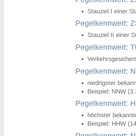
Stauziel I einer S
Pegelkennwert: Z
Stauziel II einer 
Pegelkennwert:
Verkehrsgesichert
Pegelkennwert:
niedrigster bekan
Beispiel: NNW (3
Pegelkennwert:
höchster bekannt
Beispiel: HHW (1
Pegelkennwert: 