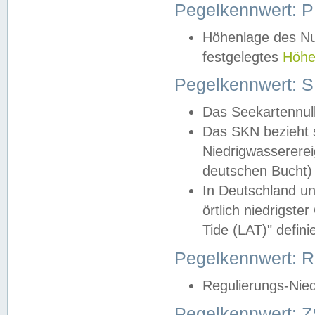
Pegelkennwert: 
Höhenlage des Nul
festgelegtes
Höhe
Pegelkennwert: 
Das Seekartennull
Das SKN bezieht s
Niedrigwassererei
deutschen Bucht) 
In Deutschland un
örtlich niedrigst
Tide (LAT)" definie
Pegelkennwert:
Regulierungs-Nie
Pegelkennwert: Z