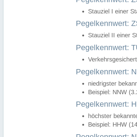
Stauziel I einer S
Pegelkennwert: Z
Stauziel II einer 
Pegelkennwert:
Verkehrsgesichert
Pegelkennwert:
niedrigster bekan
Beispiel: NNW (3
Pegelkennwert:
höchster bekannt
Beispiel: HHW (1
Pegelkennwert: 