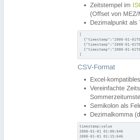
Zeitstempel im
IS
(Offset von MEZ
Dezimalpunkt als
[

  {"timestamp":"2000-01-01T0
  {"timestamp":"2000-01-01T0
  {"timestamp":"2000-01-01T0
]
CSV-Format
Excel-kompatibles
Vereinfachte Zeit
Sommerzeitumstel
Semikolon als Fel
Dezimalkomma (de
timestamp;value

2000-01-01 01:00;646

2000-01-01 01:15;646
