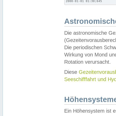
2000-01-01 01:30;645
Astronomische
Die astronomische Gez
(Gezeitenvorausberec
Die periodischen Schw
Wirkung von Mond und
Rotation verursacht.
Diese
Gezeitenvorau
Seeschifffahrt und Hy
Höhensystem
Ein Höhensystem ist e