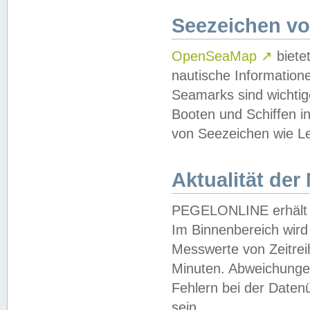
Seezeichen v
OpenSeaMap
↗
biete
nautische Information
Seamarks sind wichtig
Booten und Schiffen i
von Seezeichen wie Le
Aktualität der
PEGELONLINE erhält u
Im Binnenbereich wird 
Messwerte von Zeitreih
Minuten. Abweichungen
Fehlern bei der Daten
sein.