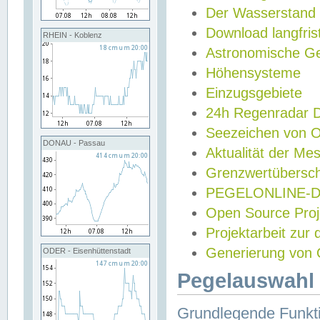
Der Wasserstand
Download langfris
RHEIN - Koblenz
Astronomische Gez
Höhensysteme
Einzugsgebiete
24h Regenradar
Seezeichen von 
DONAU - Passau
Aktualität der Me
Grenzwertübersch
PEGELONLINE-Di
Open Source Projek
Projektarbeit zur
Generierung von 
ODER - Eisenhüttenstadt
Pegelauswahl 
Grundlegende Funkti