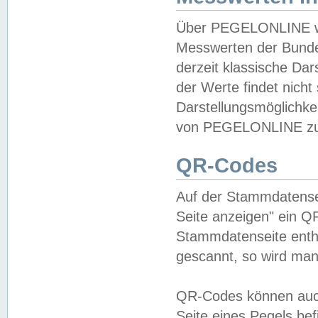
Über PEGELONLINE wer
Messwerten der Bundes
derzeit klassische Da
der Werte findet nicht 
Darstellungsmöglichkei
von PEGELONLINE zu 
QR-Codes
Auf der Stammdatensei
Seite anzeigen" ein Q
Stammdatenseite enthä
gescannt, so wird man
QR-Codes können auc
Seite eines Pegels be