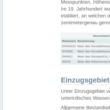
Messpunkten. Höhensy
Im 19. Jahrhundert wu
etabliert, an welchen 
zentimetergenau gem
Deutschland
Höhennetz
Bezeichnung
DHHN2016
Meter über Normalhöhennul
DHHN92
Meter über Normalhöhennul
DHHN12
Meter über Normalnull (m. 
SNN76
Meter über Höhennormal (m
Einzugsgebiet
Unter Einzugsgebiet v
unterirdisches Wasser
Allgemeine Bestandtei