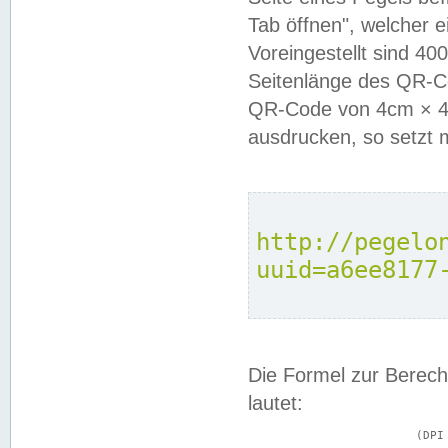
Tab öffnen", welcher 
Voreingestellt sind 4
Seitenlänge des QR-C
QR-Code von 4cm × 4c
ausdrucken, so setzt 
http://pegelo
uuid=a6ee8177
Die Formel zur Berech
lautet:
			(DPI × Druckkantenlänge in cm) ÷ 2,54 = Kantenlänge in Pixel
