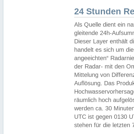
24 Stunden R
Als Quelle dient ein n
gleitende 24h-Aufsum
Dieser Layer enthält
handelt es sich um di
angeeichten“ Radarnie
der Radar- mit den O
Mittelung von Differe
Auflösung. Das Produk
Hochwasservorhersagez
räumlich hoch aufgelö
werden ca. 30 Minuten
UTC ist gegen 0130 UTC
stehen für die letzten