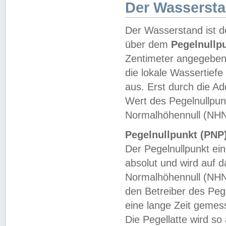
Der Wasserst
Der Wasserstand ist d
über dem
Pegelnullp
Zentimeter angegeben
die lokale Wassertie
aus. Erst durch die A
Wert des Pegelnullpun
Normalhöhennull (NHN
Pegelnullpunkt (PNP)
Der Pegelnullpunkt ei
absolut und wird auf
Normalhöhennull (NHN
den Betreiber des Pege
eine lange Zeit geme
Die Pegellatte wird s