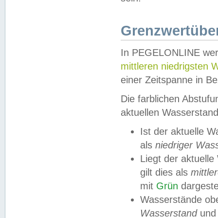
Grenzwertüber
In PEGELONLINE werde
mittleren niedrigsten
einer Zeitspanne in Be
Die farblichen Abstuf
aktuellen Wasserstand
Ist der aktuelle 
als
niedriger Was
Liegt der aktue
gilt dies als
mittle
mit
Grün
dargestel
Wasserstände obe
Wasserstand
und