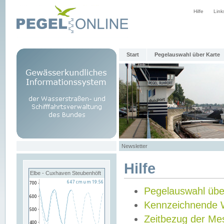
Hilfe
Link
Start
Pegelauswahl über Karte
Newsletter
Hilfe
Elbe - Cuxhaven Steubenhöft
Pegelauswahl übe
Kennzeichnende 
Zeitbezug der Me