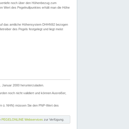
ssertiefe noch über den Höhenbezug zum
en Wert des Pegelnullpunktes erhält man die Höhe
d auf das amtliche Höhensystem DHHN92 bezogen
reiber des Pegels festgelegt und liegt meist
. Januar 2000 herunterzuladen.
den noch nicht validiert und können Ausreißer,
(m ü. NHN) müssen Sie den PNP-Wert des
ie
PEGELONLINE Webservices
zur Verfügung.