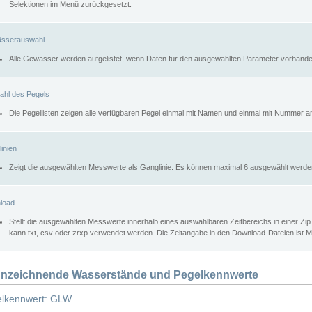
Selektionen im Menü zurückgesetzt.
sserauswahl
Alle Gewässer werden aufgelistet, wenn Daten für den ausgewählten Parameter vorhande
ahl des Pegels
Die Pegellisten zeigen alle verfügbaren Pegel einmal mit Namen und einmal mit Nummer a
inien
Zeigt die ausgewählten Messwerte als Ganglinie. Es können maximal 6 ausgewählt werde
load
Stellt die ausgewählten Messwerte innerhalb eines auswählbaren Zeitbereichs in einer Zi
kann txt, csv oder zrxp verwendet werden. Die Zeitangabe in den Download-Dateien ist 
nzeichnende Wasserstände und Pegelkennwerte
lkennwert: GLW