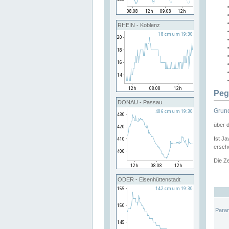
RHEIN - Koblenz
Peg
DONAU - Passau
Grund
über 
Ist Ja
ersche
Die Ze
ODER - Eisenhüttenstadt
Para