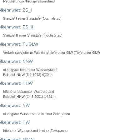
Regulierungs-Niedrigwasserstand
lkennwert: ZS_I
Stauziel I einer Staustufe (Normalstau)
lkennwert: ZS_II
Stauziel II einer Staustufe (Höchststau)
elkennwert: TUGLW
Verkehrsgesicherte Fahrrinnentiefe unter GlW (Tiefe unter GlW)
lkennwert: NNW
niedrigster bekannter Wasserstand
Beispiel: NNW (3.2.1942) 9,30 m
lkennwert: HHW
höchster bekannter Wasserstand
Beispiel: HHW (14.8.2001) 14,31 m
lkennwert: NW
niedrigster Wasserstand in einer Zeitspanne
lkennwert: HW
höchster Wasserstand in einer Zeitspanne
elkennwert: MNW