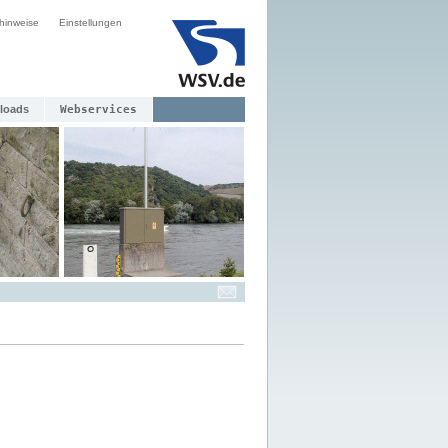
hinweise
Einstellungen
loads
Webservices