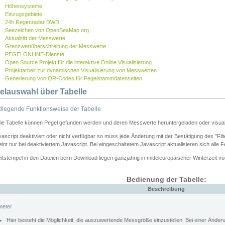
Höhensysteme
Einzugsgebiete
24h Regenradar DWD
Seezeichen von OpenSeaMap.org
Aktualität der Messwerte
Grenzwertüberschreitung der Messwerte
PEGELONLINE-Dienste
Open Source Projekt für die interaktive Online Visualisierung
Projektarbeit zur dynamischen Visualisierung von Messwerten
Generierung von QR-Codes für Pegelstammdatenseiten
elauswahl über Tabelle
legende Funktionsweise der Tabelle
die Tabelle können Pegel gefunden werden und deren Messwerte heruntergeladen oder visuali
vascript deaktiviert oder nicht verfügbar so muss jede Änderung mit der Bestätigung des "Filt
int nur bei deaktiviertem Javascript. Bei eingeschaltetem Javascript aktualisieren sich alle 
itstempel in den Dateien beim Download liegen ganzjährig in mitteleuropäischer Winterzeit vo
Bedienung der Tabelle:
Beschreibung
meter
Hier besteht die Möglichkeit, die auszuwertende Messgröße einzustellen. Bei einer Ände