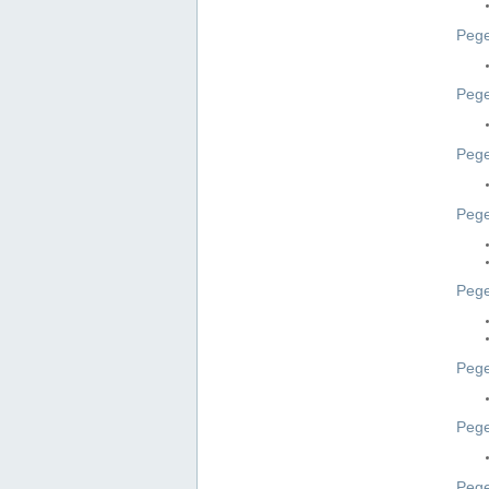
Pege
Pege
Peg
Pege
Pege
Pege
Pege
Peg