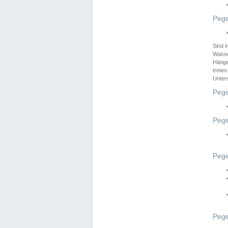
Pege
Sind 
Wasser
Hänge
treten
Unter
Pege
Pege
Pege
Pege