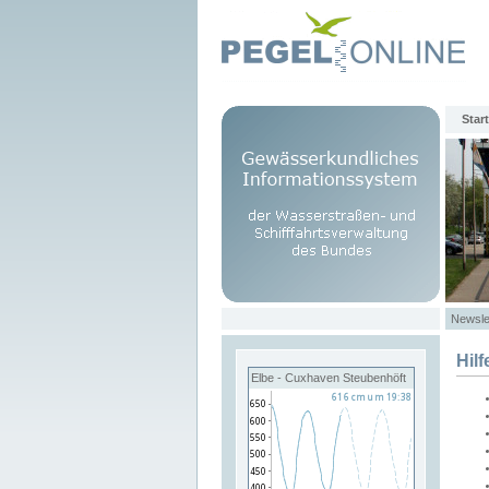
Start
Newsle
Hilf
Elbe - Cuxhaven Steubenhöft