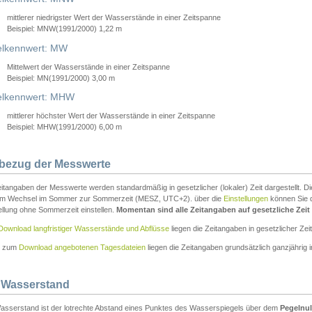
mittlerer niedrigster Wert der Wasserstände in einer Zeitspanne
Beispiel: MNW(1991/2000) 1,22 m
lkennwert: MW
Mittelwert der Wasserstände in einer Zeitspanne
Beispiel: MN(1991/2000) 3,00 m
elkennwert: MHW
mittlerer höchster Wert der Wasserstände in einer Zeitspanne
Beispiel: MHW(1991/2000) 6,00 m
tbezug der Messwerte
itangaben der Messwerte werden standardmäßig in gesetzlicher (lokaler) Zeit dargestellt. D
em Wechsel im Sommer zur Sommerzeit (MESZ, UTC+2). über die
Einstellungen
können Sie d
ellung ohne Sommerzeit einstellen.
Momentan sind alle Zeitangaben auf gesetzliche Zeit e
Download langfristiger Wasserstände und Abflüsse
liegen die Zeitangaben in gesetzlicher Zeit
n zum
Download angebotenen Tagesdateien
liegen die Zeitangaben grundsätzlich ganzjährig in
 Wasserstand
asserstand ist der lotrechte Abstand eines Punktes des Wasserspiegels über dem
Pegelnul