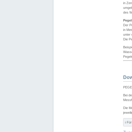
in Ze
umgeb
des W
Pegel
Der P
in Me
unter
Die Pe
Beisp
Wasse
Pegeln
Dow
PEGEL
Bei d
Messf
Die M
jeweil
ℹ️ F