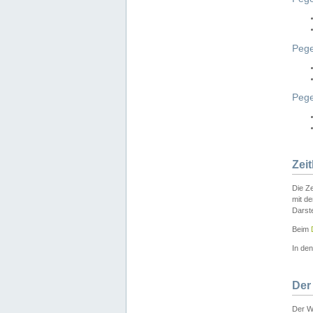
Pege
Peg
Zei
Die Ze
mit d
Darst
Beim
In de
Der
Der W