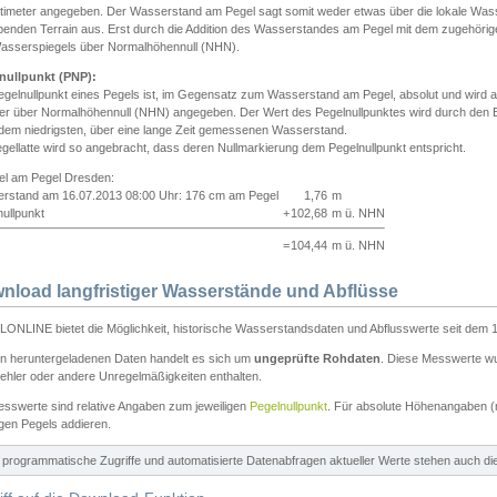
ntimeter angegeben. Der Wasserstand am Pegel sagt somit weder etwas über die lokale Wa
enden Terrain aus. Erst durch die Addition des Wasserstandes am Pegel mit dem zugehörig
asserspiegels über Normalhöhennull (NHN).
nullpunkt (PNP):
egelnullpunkt eines Pegels ist, im Gegensatz zum Wasserstand am Pegel, absolut und wir
ter über Normalhöhennull (NHN) angegeben. Der Wert des Pegelnullpunktes wird durch den Bet
 dem niedrigsten, über eine lange Zeit gemessenen Wasserstand.
gellatte wird so angebracht, dass deren Nullmarkierung dem Pegelnullpunkt entspricht.
iel am Pegel Dresden:
rstand am 16.07.2013 08:00 Uhr: 176 cm am Pegel
1,76
m
ullpunkt
+
102,68
m ü. NHN
=
104,44
m ü. NHN
nload langfristiger Wasserstände und Abflüsse
ONLINE bietet die Möglichkeit, historische Wasserstandsdaten und Abflusswerte seit dem 1
en heruntergeladenen Daten handelt es sich um
ungeprüfte Rohdaten
. Diese Messwerte wur
ehler oder andere Unregelmäßigkeiten enthalten.
esswerte sind relative Angaben zum jeweiligen
Pegelnullpunkt
. Für absolute Höhenangaben 
igen Pegels addieren.
ür programmatische Zugriffe und automatisierte Datenabfragen aktueller Werte stehen auch d