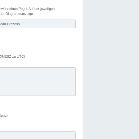
wünschten Pegel. Auf der jeweiligen
 der Diagrammanzeige.
load-Prozess.
MEZ/MESZ zu UTC)
lung)