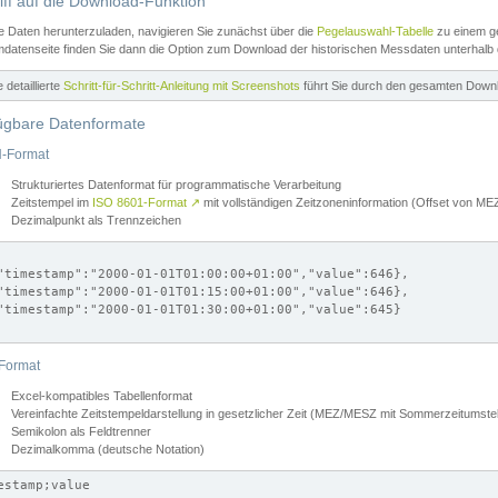
iff auf die Download-Funktion
e Daten herunterzuladen, navigieren Sie zunächst über die
Pegelauswahl-Tabelle
zu einem ge
datenseite finden Sie dann die Option zum Download der historischen Messdaten unterhalb
ne detaillierte
Schritt-für-Schritt-Anleitung mit Screenshots
führt Sie durch den gesamten Down
ügbare Datenformate
-Format
Strukturiertes Datenformat für programmatische Verarbeitung
Zeitstempel im
ISO 8601-Format
↗
mit vollständigen Zeitzoneninformation (Offset von 
Dezimalpunkt als Trennzeichen
"timestamp":"2000-01-01T01:00:00+01:00","value":646},

"timestamp":"2000-01-01T01:15:00+01:00","value":646},

"timestamp":"2000-01-01T01:30:00+01:00","value":645}

Format
Excel-kompatibles Tabellenformat
Vereinfachte Zeitstempeldarstellung in gesetzlicher Zeit (MEZ/MESZ mit Sommerzeitumstel
Semikolon als Feldtrenner
Dezimalkomma (deutsche Notation)
estamp;value
