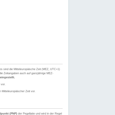
ies sind die Mitteleuropäische Zeit (MEZ, UTC+1)
ie Zeitangaben auch auf ganzjährige MEZ-
ingestellt.
 vor.
 Mitteleuropäischer Zeit vor.
lpunkt (PNP)
der Pegellatte und wird in der Regel