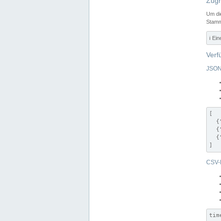
Zugr
Um di
Stamm
ℹ️ Ei
Verf
JSON
[

  {
  {
  {
]
CSV-
tim