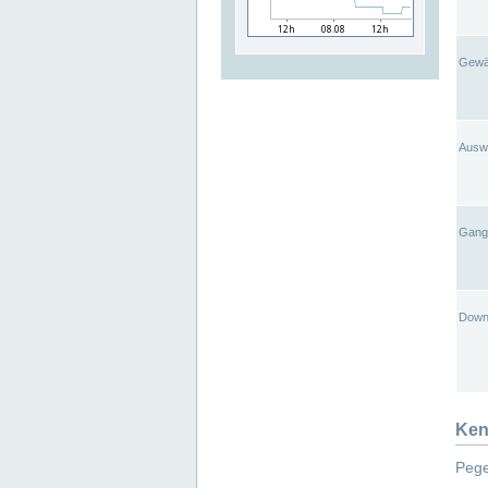
Gewä
Ausw
Gangl
Down
Ken
Pege