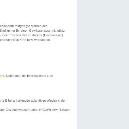
esländern festgelegte Marken des
Sind immer für einen Gewässerabschnitt gültig.
. Bei Erreichen dieser Marken (Hochwasser)
erabschnitt in Kraft bzw. werden bei
tem
. Siehe auch die Informationen zum
 (z.B bei anhaltenden ablandigen Winden in der
drigster Gezeitenwasserstande (NGzW) bzw. "Lowest