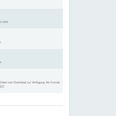
n sind.
n.
n.
p Datei zum Download zur Verfügung. Als Format
MEZ!