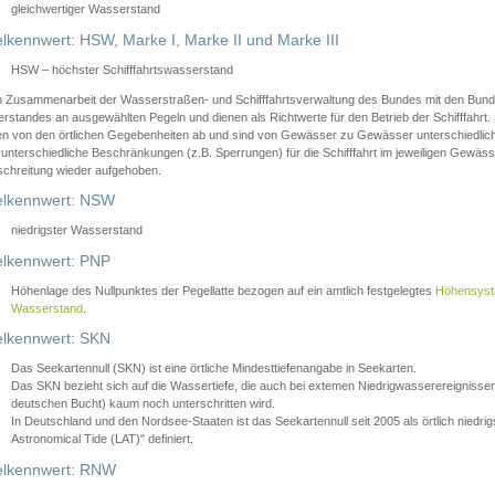
gleichwertiger Wasserstand
lkennwert: HSW, Marke I, Marke II und Marke III
HSW – höchster Schifffahrtswasserstand
in Zusammenarbeit der Wasserstraßen- und Schifffahrtsverwaltung des Bundes mit den Bund
standes an ausgewählten Pegeln und dienen als Richtwerte für den Betrieb der Schifffahrt. 
n von den örtlichen Gegebenheiten ab und sind von Gewässer zu Gewässer unterschiedlich
 unterschiedliche Beschränkungen (z.B. Sperrungen) für die Schifffahrt im jeweiligen Gewäss
schreitung wieder aufgehoben.
lkennwert: NSW
niedrigster Wasserstand
lkennwert: PNP
Höhenlage des Nullpunktes der Pegellatte bezogen auf ein amtlich festgelegtes
Höhensys
Wasserstand
.
lkennwert: SKN
Das Seekartennull (SKN) ist eine örtliche Mindesttiefenangabe in Seekarten.
Das SKN bezieht sich auf die Wassertiefe, die auch bei extemen Niedrigwasserereignissen
deutschen Bucht) kaum noch unterschritten wird.
In Deutschland und den Nordsee-Staaten ist das Seekartennull seit 2005 als örtlich nie
Astronomical Tide (LAT)" definiert.
lkennwert: RNW