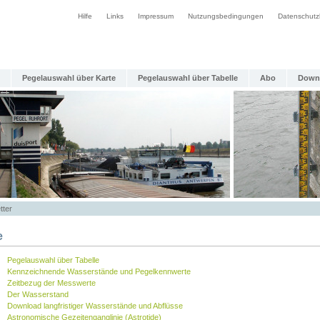
Hilfe
Links
Impressum
Nutzungsbedingungen
Datenschutz
Pegelauswahl über Karte
Pegelauswahl über Tabelle
Abo
Down
tter
e
Pegelauswahl über Tabelle
Kennzeichnende Wasserstände und Pegelkennwerte
Zeitbezug der Messwerte
Der Wasserstand
Download langfristiger Wasserstände und Abflüsse
Astronomische Gezeitenganglinie (Astrotide)