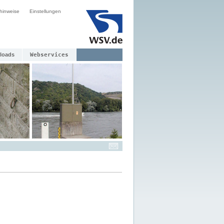
hinweise
Einstellungen
loads
Webservices