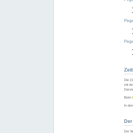
Pege
Peg
Zei
Die Ze
mit d
Darst
Beim
In de
Der
Der W