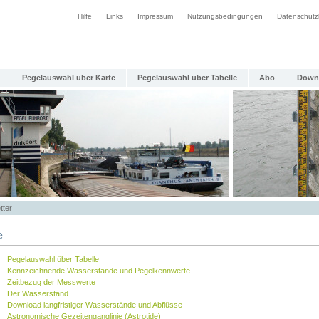
Hilfe
Links
Impressum
Nutzungsbedingungen
Datenschutz
Pegelauswahl über Karte
Pegelauswahl über Tabelle
Abo
Down
tter
e
Pegelauswahl über Tabelle
Kennzeichnende Wasserstände und Pegelkennwerte
Zeitbezug der Messwerte
Der Wasserstand
Download langfristiger Wasserstände und Abflüsse
Astronomische Gezeitenganglinie (Astrotide)