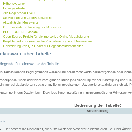
Höhensysteme
Einzugsgebiete
24h Regenradar DWD
Seezeichen von OpenSeaMap.org
Aktualität der Messwerte
Grenzwertüberschreitung der Messwerte
PEGELONLINE-Dienste
Open Source Projekt für die interaktive Online Visualisierung
Projektarbeit zur dynamischen Visualisierung von Messwerten
Generierung von QR-Codes für Pegelstammdatenseiten
elauswahl über Tabelle
legende Funktionsweise der Tabelle
die Tabelle können Pegel gefunden werden und deren Messwerte heruntergeladen oder visuali
vascript deaktiviert oder nicht verfügbar so muss jede Änderung mit der Bestätigung des "Filt
int nur bei deaktiviertem Javascript. Bei eingeschaltetem Javascript aktualisieren sich alle 
itstempel in den Dateien beim Download liegen ganzjährig in mitteleuropäischer Winterzeit vo
Bedienung der Tabelle:
Beschreibung
meter
Hier besteht die Möglichkeit, die auszuwertende Messgröße einzustellen. Bei einer Ände