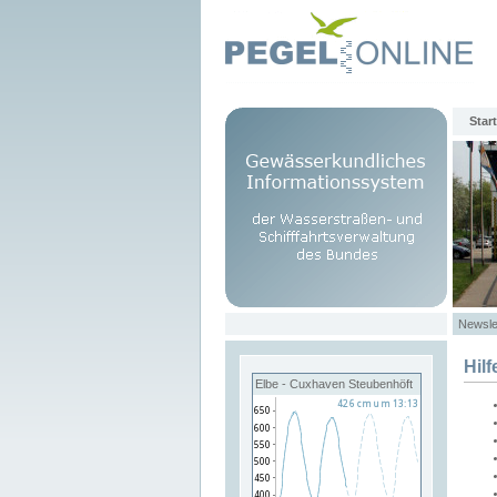
Start
Newsle
Hilf
Elbe - Cuxhaven Steubenhöft