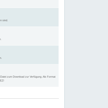
n sind.
n.
n.
p Datei zum Download zur Verfügung. Als Format
MEZ!