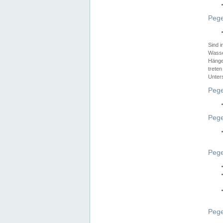
Pege
Sind 
Wasser
Hänge
treten
Unter
Pege
Pege
Pege
Pege