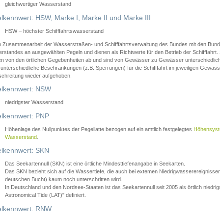
gleichwertiger Wasserstand
lkennwert: HSW, Marke I, Marke II und Marke III
HSW – höchster Schifffahrtswasserstand
in Zusammenarbeit der Wasserstraßen- und Schifffahrtsverwaltung des Bundes mit den Bund
standes an ausgewählten Pegeln und dienen als Richtwerte für den Betrieb der Schifffahrt. 
n von den örtlichen Gegebenheiten ab und sind von Gewässer zu Gewässer unterschiedlich
 unterschiedliche Beschränkungen (z.B. Sperrungen) für die Schifffahrt im jeweiligen Gewäss
schreitung wieder aufgehoben.
lkennwert: NSW
niedrigster Wasserstand
lkennwert: PNP
Höhenlage des Nullpunktes der Pegellatte bezogen auf ein amtlich festgelegtes
Höhensys
Wasserstand
.
lkennwert: SKN
Das Seekartennull (SKN) ist eine örtliche Mindesttiefenangabe in Seekarten.
Das SKN bezieht sich auf die Wassertiefe, die auch bei extemen Niedrigwasserereignissen
deutschen Bucht) kaum noch unterschritten wird.
In Deutschland und den Nordsee-Staaten ist das Seekartennull seit 2005 als örtlich nie
Astronomical Tide (LAT)" definiert.
lkennwert: RNW