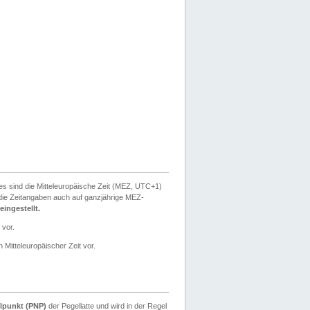
ies sind die Mitteleuropäische Zeit (MEZ, UTC+1)
ie Zeitangaben auch auf ganzjährige MEZ-
ingestellt.
 vor.
 Mitteleuropäischer Zeit vor.
lpunkt (PNP)
der Pegellatte und wird in der Regel