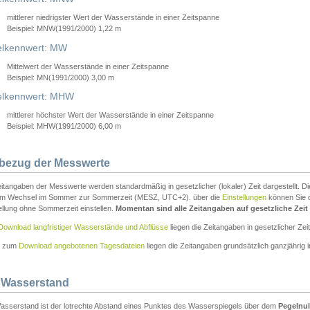
mittlerer niedrigster Wert der Wasserstände in einer Zeitspanne
Beispiel: MNW(1991/2000) 1,22 m
lkennwert: MW
Mittelwert der Wasserstände in einer Zeitspanne
Beispiel: MN(1991/2000) 3,00 m
elkennwert: MHW
mittlerer höchster Wert der Wasserstände in einer Zeitspanne
Beispiel: MHW(1991/2000) 6,00 m
tbezug der Messwerte
itangaben der Messwerte werden standardmäßig in gesetzlicher (lokaler) Zeit dargestellt. D
em Wechsel im Sommer zur Sommerzeit (MESZ, UTC+2). über die
Einstellungen
können Sie d
ellung ohne Sommerzeit einstellen.
Momentan sind alle Zeitangaben auf gesetzliche Zeit e
Download langfristiger Wasserstände und Abflüsse
liegen die Zeitangaben in gesetzlicher Zeit
n zum
Download angebotenen Tagesdateien
liegen die Zeitangaben grundsätzlich ganzjährig in
 Wasserstand
asserstand ist der lotrechte Abstand eines Punktes des Wasserspiegels über dem
Pegelnul