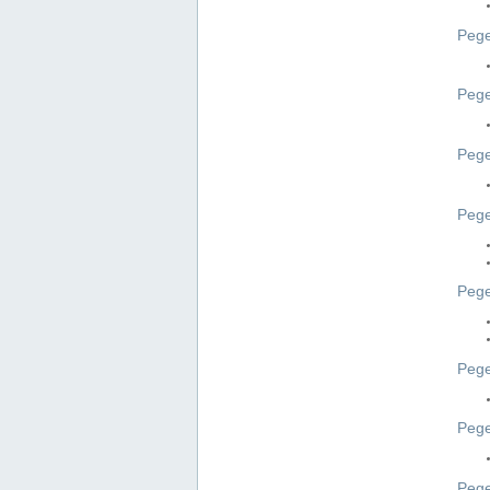
Pege
Pege
Peg
Pege
Pege
Pege
Pege
Peg