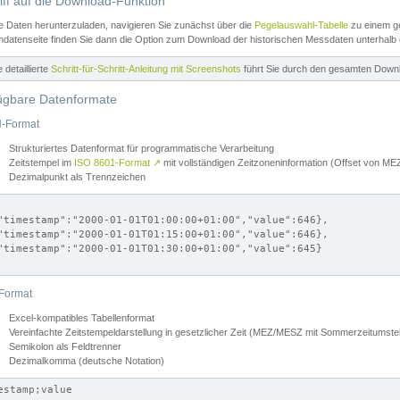
iff auf die Download-Funktion
e Daten herunterzuladen, navigieren Sie zunächst über die
Pegelauswahl-Tabelle
zu einem ge
datenseite finden Sie dann die Option zum Download der historischen Messdaten unterhalb
ne detaillierte
Schritt-für-Schritt-Anleitung mit Screenshots
führt Sie durch den gesamten Down
ügbare Datenformate
-Format
Strukturiertes Datenformat für programmatische Verarbeitung
Zeitstempel im
ISO 8601-Format
↗
mit vollständigen Zeitzoneninformation (Offset von 
Dezimalpunkt als Trennzeichen
"timestamp":"2000-01-01T01:00:00+01:00","value":646},

"timestamp":"2000-01-01T01:15:00+01:00","value":646},

"timestamp":"2000-01-01T01:30:00+01:00","value":645}

Format
Excel-kompatibles Tabellenformat
Vereinfachte Zeitstempeldarstellung in gesetzlicher Zeit (MEZ/MESZ mit Sommerzeitumstel
Semikolon als Feldtrenner
Dezimalkomma (deutsche Notation)
estamp;value
