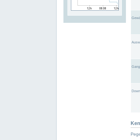
Gewä
Ausw
Gangl
Down
Ken
Pege