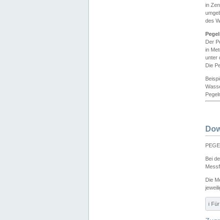
in Ze
umgeb
des W
Pegel
Der P
in Me
unter
Die Pe
Beisp
Wasse
Pegeln
Dow
PEGEL
Bei d
Messf
Die M
jeweil
ℹ️ F