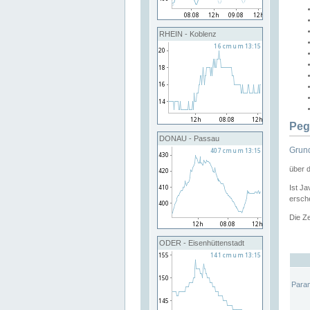
RHEIN - Koblenz
Peg
DONAU - Passau
Grund
über 
Ist Ja
ersche
Die Ze
ODER - Eisenhüttenstadt
Para