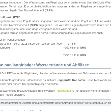
ntimeter angegeben. Der Wasserstand am Pegel sagt somit weder etwas über die lokale Wa
enden Terrain aus. Erst durch die Addition des Wasserstandes am Pegel mit dem zugehörig
asserspiegels über Normalhöhennull (NHN).
nullpunkt (PNP):
egelnullpunkt eines Pegels ist, im Gegensatz zum Wasserstand am Pegel, absolut und wir
ter über Normalhöhennull (NHN) angegeben. Der Wert des Pegelnullpunktes wird durch den Bet
 dem niedrigsten, über eine lange Zeit gemessenen Wasserstand.
gellatte wird so angebracht, dass deren Nullmarkierung dem Pegelnullpunkt entspricht.
iel am Pegel Dresden:
rstand am 16.07.2013 08:00 Uhr: 176 cm am Pegel
1,76
m
ullpunkt
+
102,68
m ü. NHN
=
104,44
m ü. NHN
nload langfristiger Wasserstände und Abflüsse
ONLINE bietet die Möglichkeit, historische Wasserstandsdaten und Abflusswerte seit dem 1
en heruntergeladenen Daten handelt es sich um
ungeprüfte Rohdaten
. Diese Messwerte wur
ehler oder andere Unregelmäßigkeiten enthalten.
esswerte sind relative Angaben zum jeweiligen
Pegelnullpunkt
. Für absolute Höhenangaben 
igen Pegels addieren.
ür programmatische Zugriffe und automatisierte Datenabfragen aktueller Werte stehen auch d