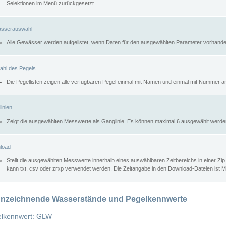
Selektionen im Menü zurückgesetzt.
sserauswahl
Alle Gewässer werden aufgelistet, wenn Daten für den ausgewählten Parameter vorhande
ahl des Pegels
Die Pegellisten zeigen alle verfügbaren Pegel einmal mit Namen und einmal mit Nummer a
inien
Zeigt die ausgewählten Messwerte als Ganglinie. Es können maximal 6 ausgewählt werde
load
Stellt die ausgewählten Messwerte innerhalb eines auswählbaren Zeitbereichs in einer Zi
kann txt, csv oder zrxp verwendet werden. Die Zeitangabe in den Download-Dateien ist 
nzeichnende Wasserstände und Pegelkennwerte
lkennwert: GLW