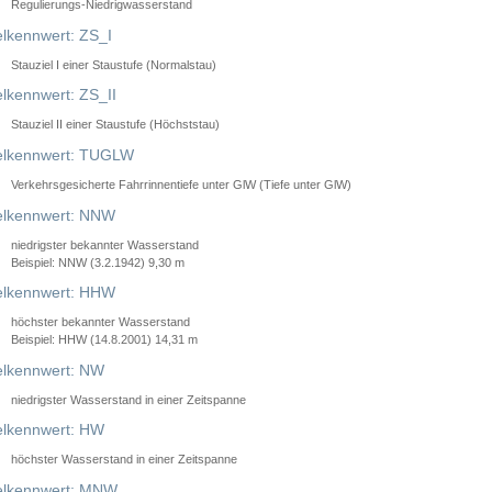
Regulierungs-Niedrigwasserstand
lkennwert: ZS_I
Stauziel I einer Staustufe (Normalstau)
lkennwert: ZS_II
Stauziel II einer Staustufe (Höchststau)
elkennwert: TUGLW
Verkehrsgesicherte Fahrrinnentiefe unter GlW (Tiefe unter GlW)
lkennwert: NNW
niedrigster bekannter Wasserstand
Beispiel: NNW (3.2.1942) 9,30 m
lkennwert: HHW
höchster bekannter Wasserstand
Beispiel: HHW (14.8.2001) 14,31 m
lkennwert: NW
niedrigster Wasserstand in einer Zeitspanne
lkennwert: HW
höchster Wasserstand in einer Zeitspanne
elkennwert: MNW