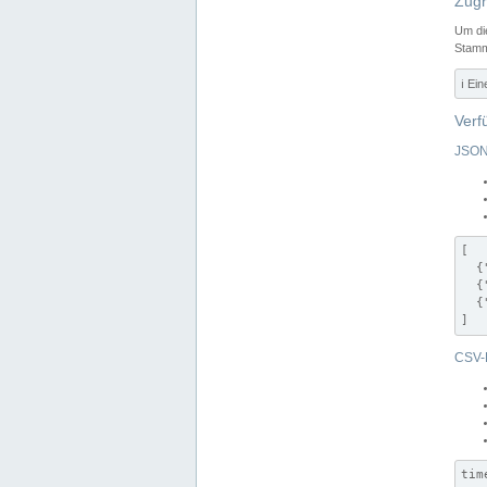
Zugr
Um di
Stamm
ℹ️ Ei
Verf
JSON
[

  {
  {
  {
]
CSV-
tim