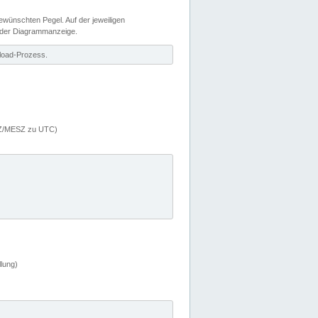
wünschten Pegel. Auf der jeweiligen
 der Diagrammanzeige.
load-Prozess.
MEZ/MESZ zu UTC)
lung)