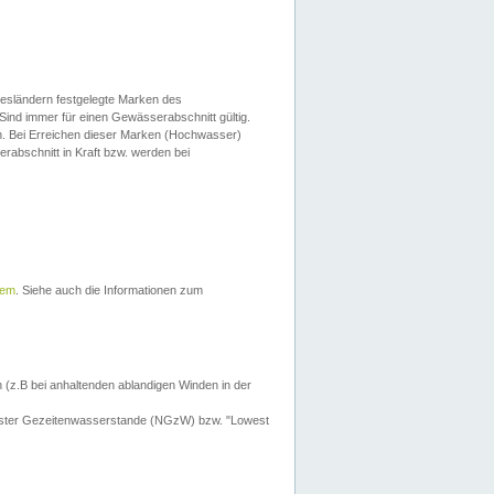
esländern festgelegte Marken des
Sind immer für einen Gewässerabschnitt gültig.
. Bei Erreichen dieser Marken (Hochwasser)
erabschnitt in Kraft bzw. werden bei
tem
. Siehe auch die Informationen zum
 (z.B bei anhaltenden ablandigen Winden in der
drigster Gezeitenwasserstande (NGzW) bzw. "Lowest