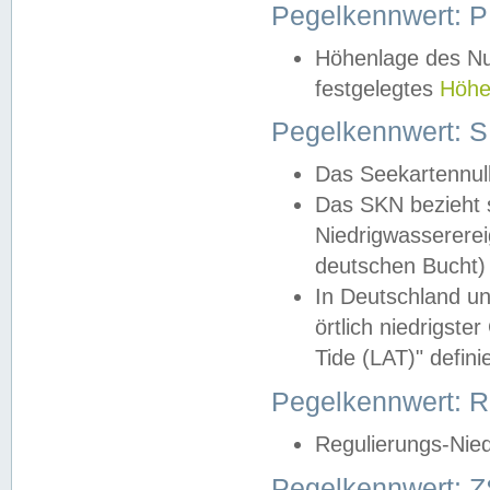
Pegelkennwert: 
Höhenlage des Nul
festgelegtes
Höhe
Pegelkennwert: 
Das Seekartennull
Das SKN bezieht s
Niedrigwassererei
deutschen Bucht) 
In Deutschland un
örtlich niedrigst
Tide (LAT)" definie
Pegelkennwert:
Regulierungs-Nie
Pegelkennwert: Z