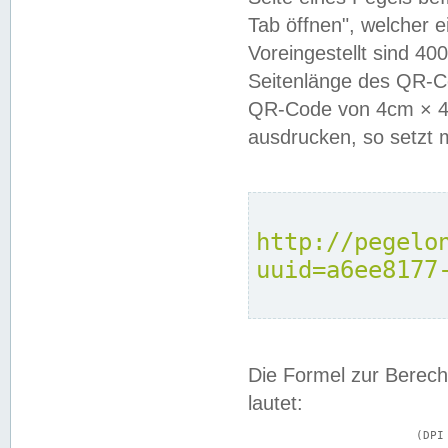
Tab öffnen", welcher 
Voreingestellt sind 4
Seitenlänge des QR-C
QR-Code von 4cm × 4c
ausdrucken, so setzt 
http://pegelo
uuid=a6ee8177
Die Formel zur Berech
lautet:
			(DPI × Druckkantenlänge in cm) ÷ 2,54 = Kantenlänge in Pixel
