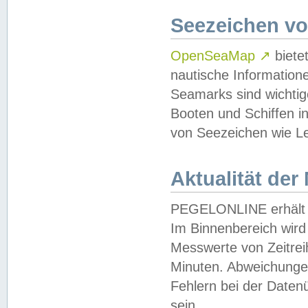
Seezeichen v
OpenSeaMap
↗
biete
nautische Information
Seamarks sind wichtig
Booten und Schiffen i
von Seezeichen wie Le
Aktualität der
PEGELONLINE erhält u
Im Binnenbereich wird 
Messwerte von Zeitreih
Minuten. Abweichungen
Fehlern bei der Daten
sein.