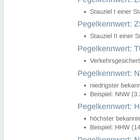
Stauziel I einer S
Pegelkennwert: Z
Stauziel II einer 
Pegelkennwert:
Verkehrsgesichert
Pegelkennwert:
niedrigster bekan
Beispiel: NNW (3
Pegelkennwert:
höchster bekannt
Beispiel: HHW (1
Pegelkennwert: 