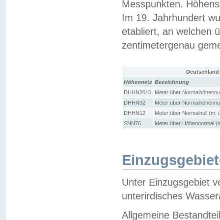
Messpunkten. Höhensy
Im 19. Jahrhundert wu
etabliert, an welchen 
zentimetergenau gem
Deutschland
Höhennetz
Bezeichnung
DHHN2016
Meter über Normalhöhennul
DHHN92
Meter über Normalhöhennul
DHHN12
Meter über Normalnull (m. 
SNN76
Meter über Höhennormal (m
Einzugsgebiet
Unter Einzugsgebiet v
unterirdisches Wasser
Allgemeine Bestandtei