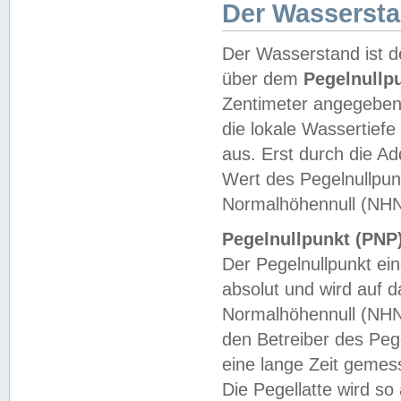
Der Wasserst
Der Wasserstand ist d
über dem
Pegelnullp
Zentimeter angegeben
die lokale Wassertie
aus. Erst durch die A
Wert des Pegelnullpun
Normalhöhennull (NHN
Pegelnullpunkt (PNP)
Der Pegelnullpunkt ei
absolut und wird auf
Normalhöhennull (NHN
den Betreiber des Pege
eine lange Zeit geme
Die Pegellatte wird s