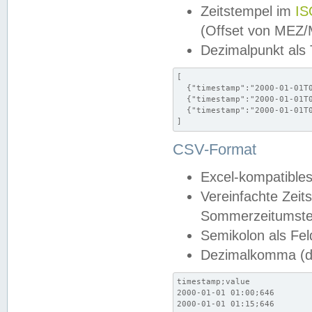
Zeitstempel im
IS
(Offset von MEZ
Dezimalpunkt als
[

  {"timestamp":"2000-01-01T0
  {"timestamp":"2000-01-01T0
  {"timestamp":"2000-01-01T0
]
CSV-Format
Excel-kompatibles
Vereinfachte Zeit
Sommerzeitumstel
Semikolon als Fel
Dezimalkomma (de
timestamp;value

2000-01-01 01:00;646

2000-01-01 01:15;646
