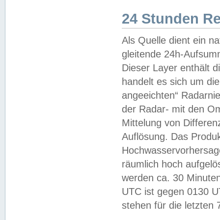
24 Stunden R
Als Quelle dient ein n
gleitende 24h-Aufsum
Dieser Layer enthält
handelt es sich um di
angeeichten“ Radarnie
der Radar- mit den O
Mittelung von Differe
Auflösung. Das Produk
Hochwasservorhersagez
räumlich hoch aufgelö
werden ca. 30 Minuten
UTC ist gegen 0130 UTC
stehen für die letzten