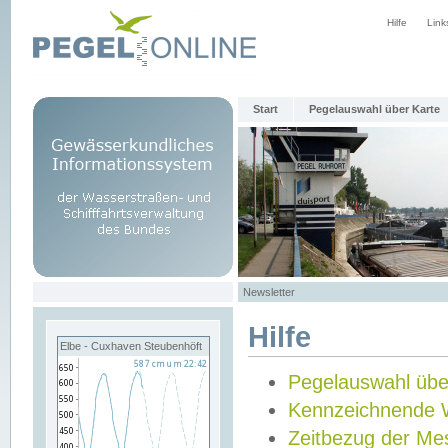
Hilfe
Link
Start
Pegelauswahl über Karte
Newsletter
Hilfe
Elbe - Cuxhaven Steubenhöft
Pegelauswahl übe
Kennzeichnende 
Zeitbezug der Me