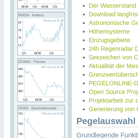
Der Wasserstand
Download langfris
RHEIN - Koblenz
Astronomische Gez
Höhensysteme
Einzugsgebiete
24h Regenradar
Seezeichen von 
DONAU - Passau
Aktualität der Me
Grenzwertübersch
PEGELONLINE-Di
Open Source Projek
Projektarbeit zur
Generierung von 
ODER - Eisenhüttenstadt
Pegelauswahl 
Grundlegende Funkti