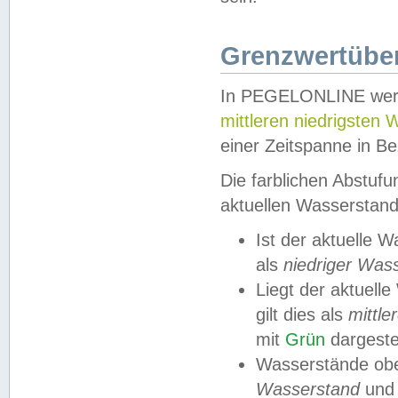
Grenzwertüber
In PEGELONLINE werde
mittleren niedrigsten
einer Zeitspanne in Be
Die farblichen Abstuf
aktuellen Wasserstand
Ist der aktuelle 
als
niedriger Was
Liegt der aktue
gilt dies als
mittle
mit
Grün
dargestel
Wasserstände obe
Wasserstand
und