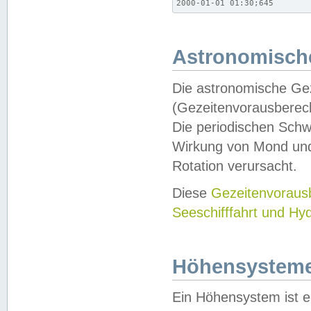
2000-01-01 01:30;645
Astronomische
Die astronomische Gez
(Gezeitenvorausberec
Die periodischen Schw
Wirkung von Mond und
Rotation verursacht.
Diese
Gezeitenvorau
Seeschifffahrt und Hy
Höhensystem
Ein Höhensystem ist e