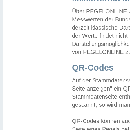
Über PEGELONLINE wer
Messwerten der Bundes
derzeit klassische Da
der Werte findet nicht 
Darstellungsmöglichkei
von PEGELONLINE zu 
QR-Codes
Auf der Stammdatensei
Seite anzeigen" ein Q
Stammdatenseite enthä
gescannt, so wird man
QR-Codes können auc
Seite eines Pegels be