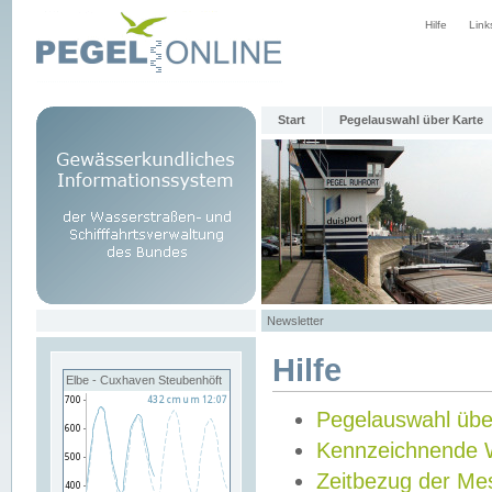
Hilfe
Link
Start
Pegelauswahl über Karte
Newsletter
Hilfe
Elbe - Cuxhaven Steubenhöft
Pegelauswahl übe
Kennzeichnende 
Zeitbezug der Me