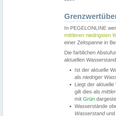
Grenzwertüber
In PEGELONLINE werde
mittleren niedrigsten
einer Zeitspanne in Be
Die farblichen Abstuf
aktuellen Wasserstand
Ist der aktuelle 
als
niedriger Was
Liegt der aktue
gilt dies als
mittle
mit
Grün
dargestel
Wasserstände obe
Wasserstand
und