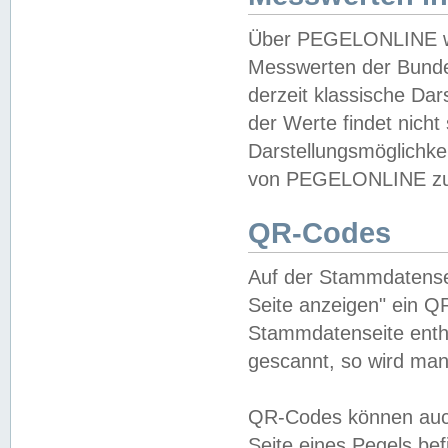
Über PEGELONLINE wer
Messwerten der Bundes
derzeit klassische Da
der Werte findet nicht 
Darstellungsmöglichkei
von PEGELONLINE zu 
QR-Codes
Auf der Stammdatensei
Seite anzeigen" ein Q
Stammdatenseite enthä
gescannt, so wird man
QR-Codes können auc
Seite eines Pegels be