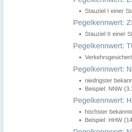
Stauziel I einer S
Pegelkennwert: Z
Stauziel II einer 
Pegelkennwert:
Verkehrsgesichert
Pegelkennwert:
niedrigster bekan
Beispiel: NNW (3
Pegelkennwert:
höchster bekannt
Beispiel: HHW (1
Pegelkennwert: 