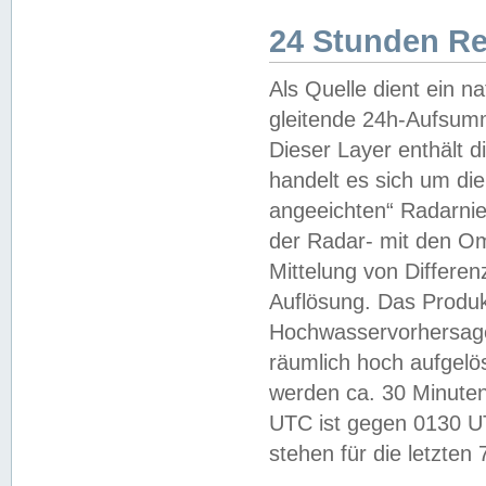
24 Stunden R
Als Quelle dient ein n
gleitende 24h-Aufsum
Dieser Layer enthält
handelt es sich um di
angeeichten“ Radarnie
der Radar- mit den O
Mittelung von Differe
Auflösung. Das Produk
Hochwasservorhersagez
räumlich hoch aufgelö
werden ca. 30 Minuten
UTC ist gegen 0130 UTC
stehen für die letzten