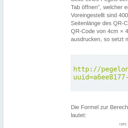
Tab öffnen", welcher 
Voreingestellt sind 4
Seitenlänge des QR-C
QR-Code von 4cm × 4c
ausdrucken, so setzt 
http://pegelo
uuid=a6ee8177
Die Formel zur Berech
lautet:
			(DPI × Druckkantenlänge in cm) ÷ 2,54 = Kantenlänge in Pixel
