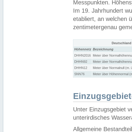
Messpunkten. Höhensy
Im 19. Jahrhundert wu
etabliert, an welchen 
zentimetergenau gem
Deutschland
Höhennetz
Bezeichnung
DHHN2016
Meter über Normalhöhennul
DHHN92
Meter über Normalhöhennul
DHHN12
Meter über Normalnull (m. 
SNN76
Meter über Höhennormal (m
Einzugsgebiet
Unter Einzugsgebiet v
unterirdisches Wasser
Allgemeine Bestandtei