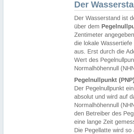
Der Wasserst
Der Wasserstand ist d
über dem
Pegelnullp
Zentimeter angegeben
die lokale Wassertie
aus. Erst durch die A
Wert des Pegelnullpun
Normalhöhennull (NHN
Pegelnullpunkt (PNP)
Der Pegelnullpunkt ei
absolut und wird auf
Normalhöhennull (NHN
den Betreiber des Pege
eine lange Zeit geme
Die Pegellatte wird s