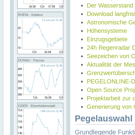
Der Wasserstand
Download langfris
RHEIN - Koblenz
Astronomische Gez
Höhensysteme
Einzugsgebiete
24h Regenradar
Seezeichen von 
DONAU - Passau
Aktualität der Me
Grenzwertübersch
PEGELONLINE-Di
Open Source Projek
Projektarbeit zur
Generierung von 
ODER - Eisenhüttenstadt
Pegelauswahl 
Grundlegende Funkti