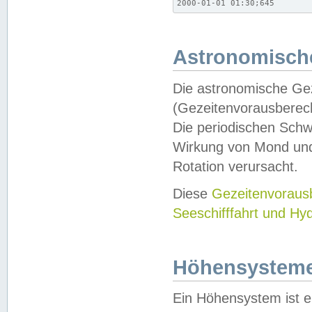
2000-01-01 01:30;645
Astronomische
Die astronomische Gez
(Gezeitenvorausberec
Die periodischen Schw
Wirkung von Mond und
Rotation verursacht.
Diese
Gezeitenvorau
Seeschifffahrt und Hy
Höhensystem
Ein Höhensystem ist e