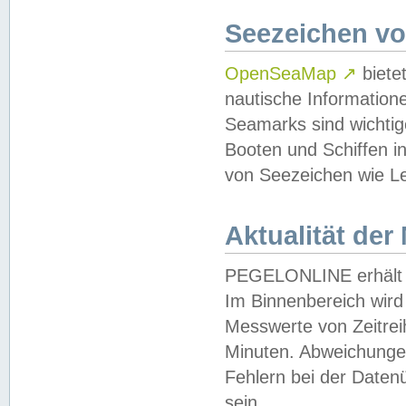
Seezeichen v
OpenSeaMap
↗
biete
nautische Information
Seamarks sind wichtig
Booten und Schiffen i
von Seezeichen wie Le
Aktualität der
PEGELONLINE erhält u
Im Binnenbereich wird 
Messwerte von Zeitreih
Minuten. Abweichungen
Fehlern bei der Daten
sein.