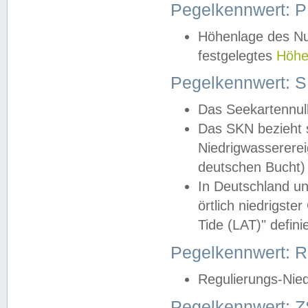
Pegelkennwert: 
Höhenlage des Nul
festgelegtes
Höhe
Pegelkennwert: 
Das Seekartennull
Das SKN bezieht s
Niedrigwassererei
deutschen Bucht) 
In Deutschland un
örtlich niedrigst
Tide (LAT)" definie
Pegelkennwert:
Regulierungs-Nie
Pegelkennwert: Z