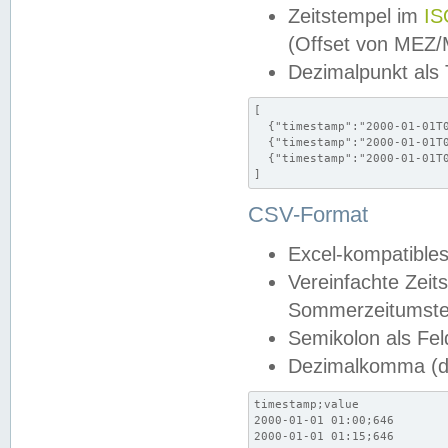
Zeitstempel im
IS
(Offset von MEZ
Dezimalpunkt als
[

  {"timestamp":"2000-01-01T0
  {"timestamp":"2000-01-01T0
  {"timestamp":"2000-01-01T0
]
CSV-Format
Excel-kompatibles
Vereinfachte Zeit
Sommerzeitumstel
Semikolon als Fel
Dezimalkomma (de
timestamp;value

2000-01-01 01:00;646

2000-01-01 01:15;646
