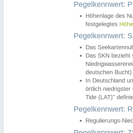
Pegelkennwert: 
Höhenlage des Nul
festgelegtes
Höhe
Pegelkennwert: 
Das Seekartennull
Das SKN bezieht s
Niedrigwassererei
deutschen Bucht) 
In Deutschland un
örtlich niedrigst
Tide (LAT)" definie
Pegelkennwert:
Regulierungs-Nie
Pegelkennwert: Z