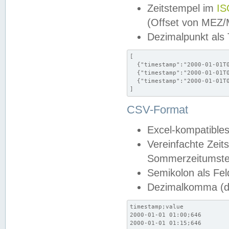
Zeitstempel im
IS
(Offset von MEZ
Dezimalpunkt als
[

  {"timestamp":"2000-01-01T0
  {"timestamp":"2000-01-01T0
  {"timestamp":"2000-01-01T0
]
CSV-Format
Excel-kompatibles
Vereinfachte Zeit
Sommerzeitumstel
Semikolon als Fel
Dezimalkomma (de
timestamp;value

2000-01-01 01:00;646

2000-01-01 01:15;646
