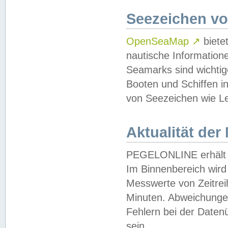
Seezeichen v
OpenSeaMap
↗
biete
nautische Information
Seamarks sind wichtig
Booten und Schiffen i
von Seezeichen wie Le
Aktualität der
PEGELONLINE erhält u
Im Binnenbereich wird 
Messwerte von Zeitreih
Minuten. Abweichungen
Fehlern bei der Daten
sein.