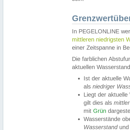
Grenzwertüber
In PEGELONLINE werde
mittleren niedrigsten
einer Zeitspanne in Be
Die farblichen Abstuf
aktuellen Wasserstand
Ist der aktuelle 
als
niedriger Was
Liegt der aktue
gilt dies als
mittle
mit
Grün
dargestel
Wasserstände obe
Wasserstand
und