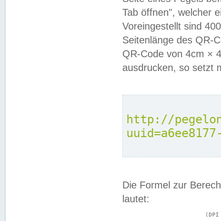
Tab öffnen", welcher 
Voreingestellt sind 4
Seitenlänge des QR-C
QR-Code von 4cm × 4c
ausdrucken, so setzt 
http://pegelo
uuid=a6ee8177
Die Formel zur Berech
lautet:
			(DPI × Druckkantenlänge in cm) ÷ 2,54 = Kantenlänge in Pixel
