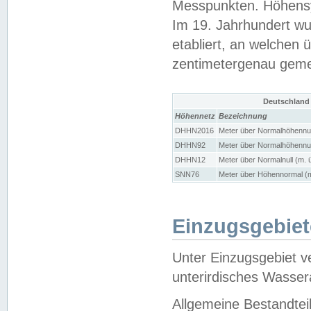
Messpunkten. Höhensy
Im 19. Jahrhundert wu
etabliert, an welchen 
zentimetergenau gem
Deutschland
Höhennetz
Bezeichnung
DHHN2016
Meter über Normalhöhennul
DHHN92
Meter über Normalhöhennul
DHHN12
Meter über Normalnull (m. 
SNN76
Meter über Höhennormal (m
Einzugsgebiet
Unter Einzugsgebiet v
unterirdisches Wasser
Allgemeine Bestandtei