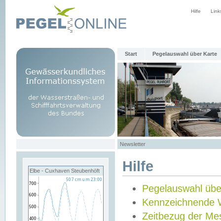
Hilfe
Link
Start
Pegelauswahl über Karte
Newsletter
Hilfe
Elbe - Cuxhaven Steubenhöft
Pegelauswahl übe
Kennzeichnende 
Zeitbezug der Me