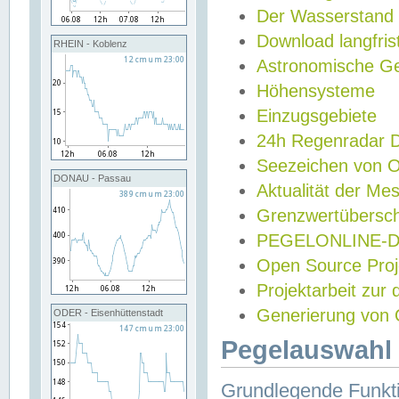
Der Wasserstand
Download langfris
RHEIN - Koblenz
Astronomische Gez
Höhensysteme
Einzugsgebiete
24h Regenradar
Seezeichen von 
DONAU - Passau
Aktualität der Me
Grenzwertübersch
PEGELONLINE-Di
Open Source Projek
Projektarbeit zur
Generierung von 
ODER - Eisenhüttenstadt
Pegelauswahl 
Grundlegende Funkti