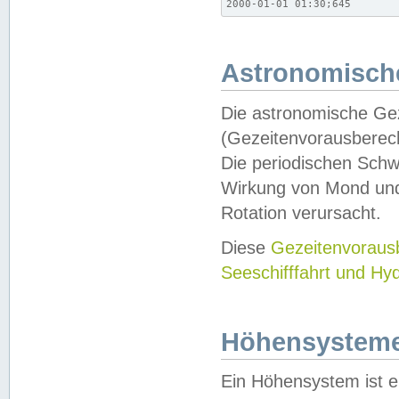
2000-01-01 01:30;645
Astronomische
Die astronomische Gez
(Gezeitenvorausberec
Die periodischen Schw
Wirkung von Mond und
Rotation verursacht.
Diese
Gezeitenvorau
Seeschifffahrt und Hy
Höhensystem
Ein Höhensystem ist e