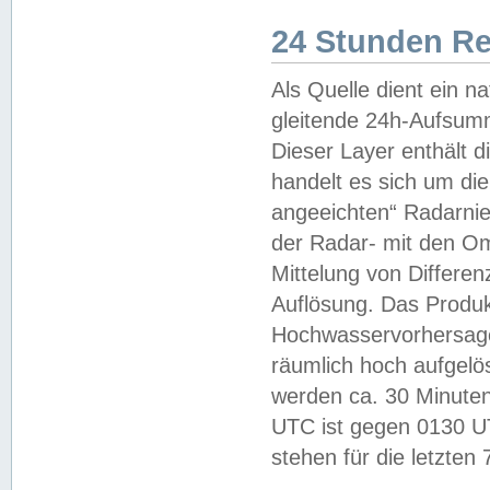
24 Stunden R
Als Quelle dient ein n
gleitende 24h-Aufsum
Dieser Layer enthält
handelt es sich um di
angeeichten“ Radarnie
der Radar- mit den O
Mittelung von Differe
Auflösung. Das Produk
Hochwasservorhersagez
räumlich hoch aufgelö
werden ca. 30 Minuten
UTC ist gegen 0130 UTC
stehen für die letzten