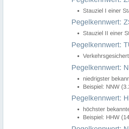
Stauziel I einer S
Pegelkennwert: Z
Stauziel II einer 
Pegelkennwert:
Verkehrsgesichert
Pegelkennwert:
niedrigster bekan
Beispiel: NNW (3
Pegelkennwert:
höchster bekannt
Beispiel: HHW (1
Pegelkennwert: 