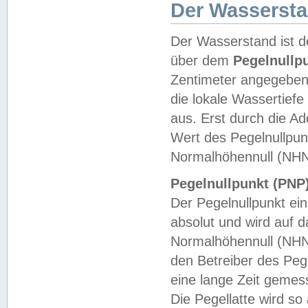
Der Wasserst
Der Wasserstand ist d
über dem
Pegelnullp
Zentimeter angegeben
die lokale Wassertie
aus. Erst durch die A
Wert des Pegelnullpun
Normalhöhennull (NHN
Pegelnullpunkt (PNP)
Der Pegelnullpunkt ei
absolut und wird auf
Normalhöhennull (NHN
den Betreiber des Pege
eine lange Zeit geme
Die Pegellatte wird s