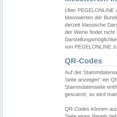
Über PEGELONLINE wer
Messwerten der Bundes
derzeit klassische Da
der Werte findet nicht 
Darstellungsmöglichkei
von PEGELONLINE zu 
QR-Codes
Auf der Stammdatensei
Seite anzeigen" ein Q
Stammdatenseite enthä
gescannt, so wird man
QR-Codes können auc
Seite eines Pegels be