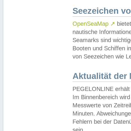
Seezeichen v
OpenSeaMap
↗
biete
nautische Information
Seamarks sind wichtig
Booten und Schiffen i
von Seezeichen wie Le
Aktualität der
PEGELONLINE erhält u
Im Binnenbereich wird 
Messwerte von Zeitreih
Minuten. Abweichungen
Fehlern bei der Daten
sein.