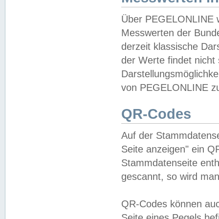
Über PEGELONLINE wer
Messwerten der Bundes
derzeit klassische Da
der Werte findet nicht 
Darstellungsmöglichkei
von PEGELONLINE zu 
QR-Codes
Auf der Stammdatensei
Seite anzeigen" ein Q
Stammdatenseite enthä
gescannt, so wird man
QR-Codes können auc
Seite eines Pegels be