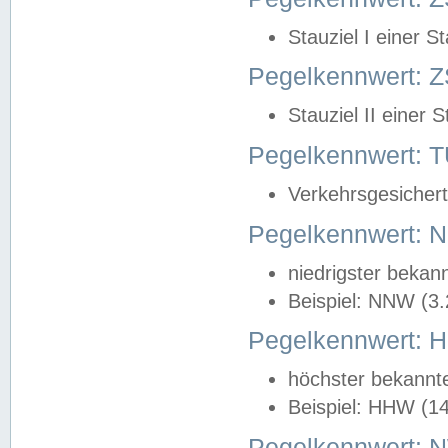
Stauziel I einer S
Pegelkennwert: Z
Stauziel II einer 
Pegelkennwert:
Verkehrsgesichert
Pegelkennwert:
niedrigster bekan
Beispiel: NNW (3
Pegelkennwert:
höchster bekannt
Beispiel: HHW (1
Pegelkennwert: 