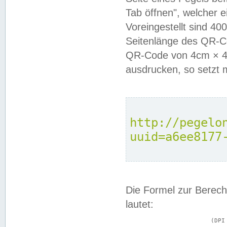
Tab öffnen", welcher 
Voreingestellt sind 4
Seitenlänge des QR-C
QR-Code von 4cm × 4c
ausdrucken, so setzt 
http://pegelo
uuid=a6ee8177
Die Formel zur Berech
lautet:
			(DPI × Druckkantenlänge in cm) ÷ 2,54 = Kantenlänge in Pixel
