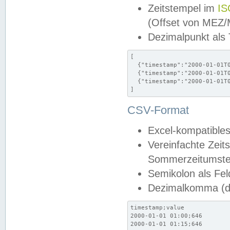
Zeitstempel im
IS
(Offset von MEZ
Dezimalpunkt als
[

  {"timestamp":"2000-01-01T0
  {"timestamp":"2000-01-01T0
  {"timestamp":"2000-01-01T0
]
CSV-Format
Excel-kompatibles
Vereinfachte Zeit
Sommerzeitumstel
Semikolon als Fel
Dezimalkomma (de
timestamp;value

2000-01-01 01:00;646

2000-01-01 01:15;646
