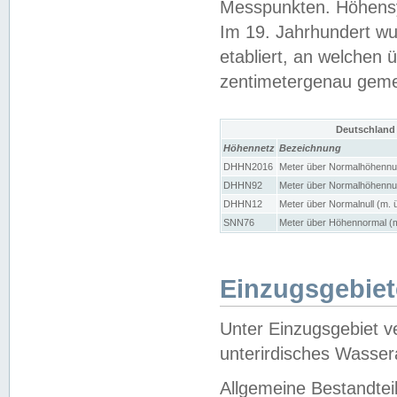
Messpunkten. Höhensy
Im 19. Jahrhundert wu
etabliert, an welchen 
zentimetergenau gem
Deutschland
Höhennetz
Bezeichnung
DHHN2016
Meter über Normalhöhennul
DHHN92
Meter über Normalhöhennul
DHHN12
Meter über Normalnull (m. 
SNN76
Meter über Höhennormal (m
Einzugsgebiet
Unter Einzugsgebiet v
unterirdisches Wasser
Allgemeine Bestandtei