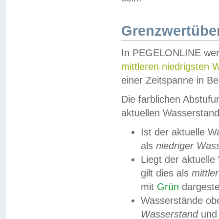
Grenzwertüber
In PEGELONLINE werde
mittleren niedrigsten
einer Zeitspanne in Be
Die farblichen Abstuf
aktuellen Wasserstand
Ist der aktuelle 
als
niedriger Was
Liegt der aktue
gilt dies als
mittle
mit
Grün
dargestel
Wasserstände obe
Wasserstand
und