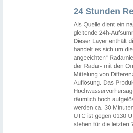
24 Stunden R
Als Quelle dient ein n
gleitende 24h-Aufsum
Dieser Layer enthält
handelt es sich um di
angeeichten“ Radarnie
der Radar- mit den O
Mittelung von Differe
Auflösung. Das Produk
Hochwasservorhersagez
räumlich hoch aufgelö
werden ca. 30 Minuten
UTC ist gegen 0130 UTC
stehen für die letzten