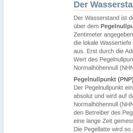
Der Wasserst
Der Wasserstand ist d
über dem
Pegelnullp
Zentimeter angegeben
die lokale Wassertie
aus. Erst durch die A
Wert des Pegelnullpun
Normalhöhennull (NHN
Pegelnullpunkt (PNP)
Der Pegelnullpunkt ei
absolut und wird auf
Normalhöhennull (NHN
den Betreiber des Pege
eine lange Zeit geme
Die Pegellatte wird s