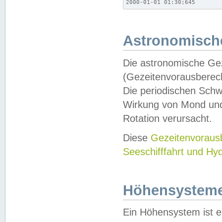
2000-01-01 01:30;645
Astronomische
Die astronomische Gez
(Gezeitenvorausberec
Die periodischen Schw
Wirkung von Mond und
Rotation verursacht.
Diese
Gezeitenvorau
Seeschifffahrt und Hy
Höhensystem
Ein Höhensystem ist e