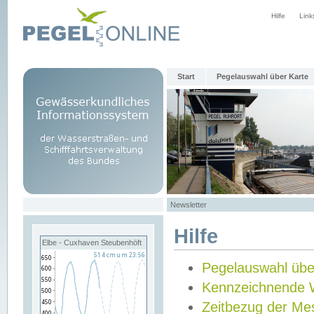
Hilfe
Link
Start
Pegelauswahl über Karte
Newsletter
Hilfe
Elbe - Cuxhaven Steubenhöft
Pegelauswahl übe
Kennzeichnende 
Zeitbezug der Me