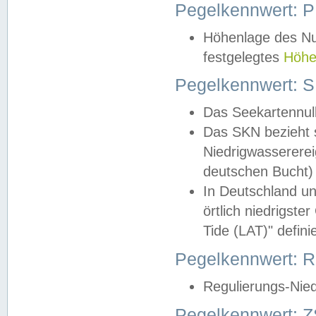
Pegelkennwert: 
Höhenlage des Nul
festgelegtes
Höhe
Pegelkennwert: 
Das Seekartennull
Das SKN bezieht s
Niedrigwassererei
deutschen Bucht) 
In Deutschland un
örtlich niedrigst
Tide (LAT)" definie
Pegelkennwert:
Regulierungs-Nie
Pegelkennwert: Z