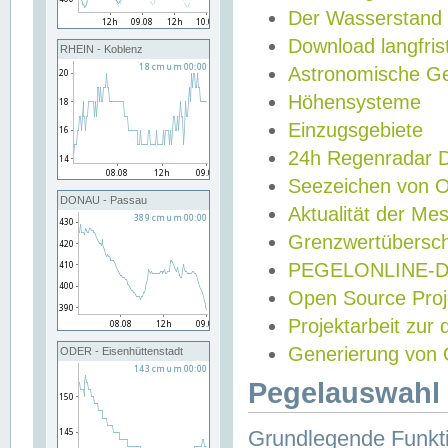
Der Wasserstand
Download langfris
RHEIN - Koblenz
Astronomische Gez
Höhensysteme
Einzugsgebiete
24h Regenradar
Seezeichen von 
DONAU - Passau
Aktualität der Me
Grenzwertübersch
PEGELONLINE-Di
Open Source Projek
Projektarbeit zur
Generierung von 
ODER - Eisenhüttenstadt
Pegelauswahl 
Grundlegende Funkti