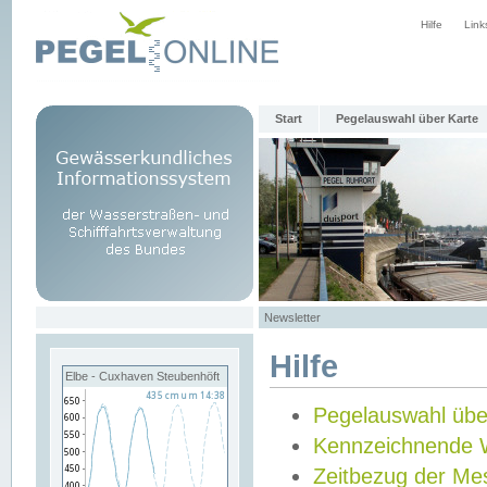
Hilfe
Link
Start
Pegelauswahl über Karte
Newsletter
Hilfe
Elbe - Cuxhaven Steubenhöft
Pegelauswahl übe
Kennzeichnende 
Zeitbezug der Me