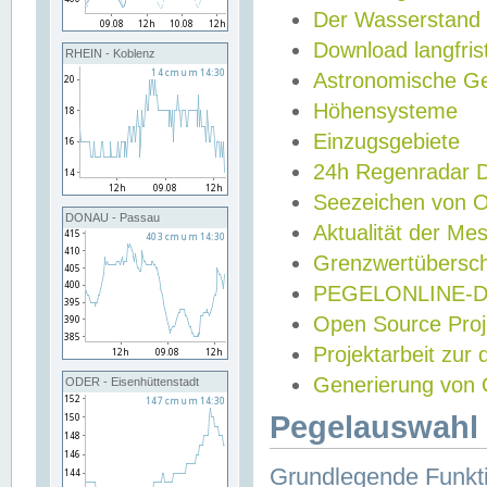
Der Wasserstand
Download langfris
RHEIN - Koblenz
Astronomische Gez
Höhensysteme
Einzugsgebiete
24h Regenradar
Seezeichen von 
DONAU - Passau
Aktualität der Me
Grenzwertübersch
PEGELONLINE-Di
Open Source Projek
Projektarbeit zur
Generierung von 
ODER - Eisenhüttenstadt
Pegelauswahl 
Grundlegende Funkti