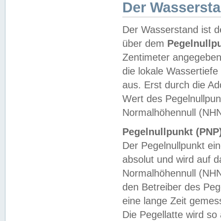
Der Wasserst
Der Wasserstand ist d
über dem
Pegelnullp
Zentimeter angegeben
die lokale Wassertie
aus. Erst durch die A
Wert des Pegelnullpun
Normalhöhennull (NHN
Pegelnullpunkt (PNP)
Der Pegelnullpunkt ei
absolut und wird auf
Normalhöhennull (NHN
den Betreiber des Pege
eine lange Zeit geme
Die Pegellatte wird s