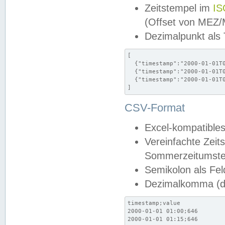
Zeitstempel im
IS
(Offset von MEZ
Dezimalpunkt als
[

  {"timestamp":"2000-01-01T0
  {"timestamp":"2000-01-01T0
  {"timestamp":"2000-01-01T0
]
CSV-Format
Excel-kompatibles
Vereinfachte Zeit
Sommerzeitumstel
Semikolon als Fel
Dezimalkomma (de
timestamp;value

2000-01-01 01:00;646

2000-01-01 01:15;646
