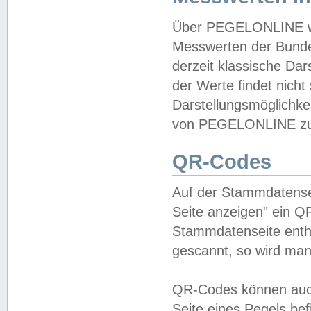
Über PEGELONLINE wer
Messwerten der Bundes
derzeit klassische Da
der Werte findet nicht 
Darstellungsmöglichkei
von PEGELONLINE zu 
QR-Codes
Auf der Stammdatensei
Seite anzeigen" ein Q
Stammdatenseite enthä
gescannt, so wird man
QR-Codes können auc
Seite eines Pegels be