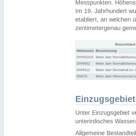
Messpunkten. Höhensy
Im 19. Jahrhundert wu
etabliert, an welchen 
zentimetergenau gem
Deutschland
Höhennetz
Bezeichnung
DHHN2016
Meter über Normalhöhennul
DHHN92
Meter über Normalhöhennul
DHHN12
Meter über Normalnull (m. 
SNN76
Meter über Höhennormal (m
Einzugsgebiet
Unter Einzugsgebiet v
unterirdisches Wasser
Allgemeine Bestandtei