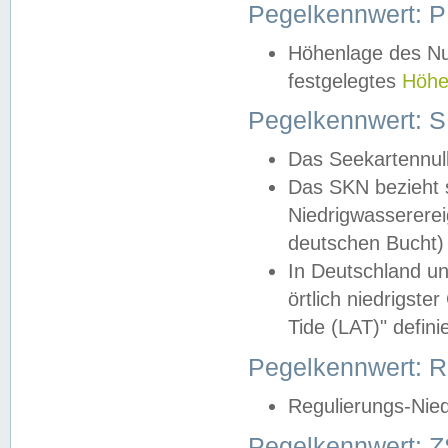
Pegelkennwert: 
Höhenlage des Nul
festgelegtes
Höhe
Pegelkennwert: 
Das Seekartennull
Das SKN bezieht s
Niedrigwassererei
deutschen Bucht) 
In Deutschland un
örtlich niedrigst
Tide (LAT)" definie
Pegelkennwert:
Regulierungs-Nie
Pegelkennwert: Z