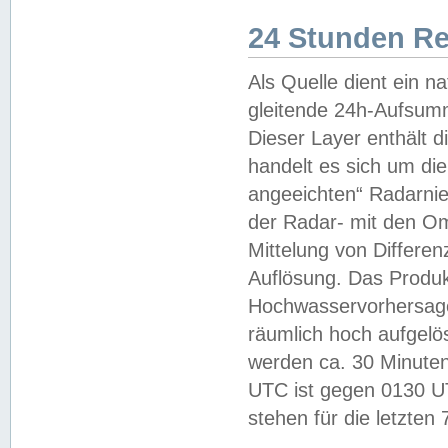
24 Stunden R
Als Quelle dient ein n
gleitende 24h-Aufsum
Dieser Layer enthält
handelt es sich um di
angeeichten“ Radarnie
der Radar- mit den O
Mittelung von Differe
Auflösung. Das Produk
Hochwasservorhersagez
räumlich hoch aufgelö
werden ca. 30 Minuten
UTC ist gegen 0130 UTC
stehen für die letzten