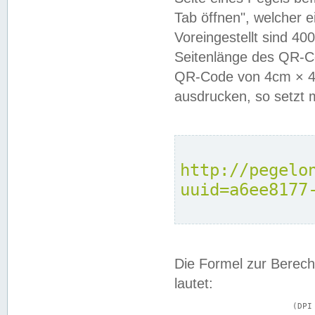
Tab öffnen", welcher 
Voreingestellt sind 4
Seitenlänge des QR-C
QR-Code von 4cm × 4c
ausdrucken, so setzt 
http://pegelo
uuid=a6ee8177
Die Formel zur Berech
lautet:
			(DPI × Druckkantenlänge in cm) ÷ 2,54 = Kantenlänge in Pixel
