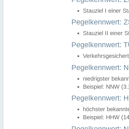
Stauziel I einer S
Pegelkennwert: Z
Stauziel II einer 
Pegelkennwert:
Verkehrsgesichert
Pegelkennwert:
niedrigster bekan
Beispiel: NNW (3
Pegelkennwert:
höchster bekannt
Beispiel: HHW (1
Pegelkennwert: 