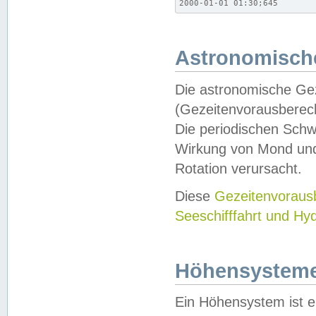
2000-01-01 01:30;645
Astronomische
Die astronomische Gez
(Gezeitenvorausberec
Die periodischen Schw
Wirkung von Mond und
Rotation verursacht.
Diese
Gezeitenvorau
Seeschifffahrt und Hy
Höhensystem
Ein Höhensystem ist e