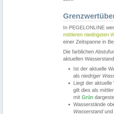
Grenzwertüber
In PEGELONLINE werde
mittleren niedrigsten
einer Zeitspanne in Be
Die farblichen Abstuf
aktuellen Wasserstand
Ist der aktuelle 
als
niedriger Was
Liegt der aktue
gilt dies als
mittle
mit
Grün
dargestel
Wasserstände obe
Wasserstand
und