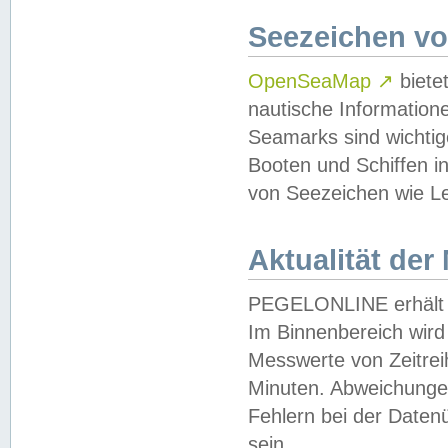
Seezeichen v
OpenSeaMap
↗
biete
nautische Information
Seamarks sind wichtig
Booten und Schiffen i
von Seezeichen wie Le
Aktualität der
PEGELONLINE erhält u
Im Binnenbereich wird 
Messwerte von Zeitreih
Minuten. Abweichungen
Fehlern bei der Daten
sein.