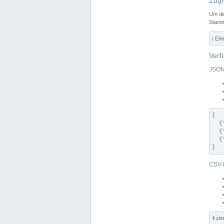
Zugr
Um di
Stamm
ℹ️ Ei
Verf
JSON
[

  {
  {
  {
]
CSV-
tim