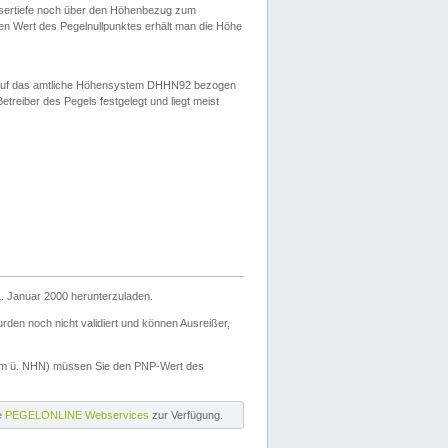
ssertiefe noch über den Höhenbezug zum
en Wert des Pegelnullpunktes erhält man die Höhe
d auf das amtliche Höhensystem DHHN92 bezogen
reiber des Pegels festgelegt und liegt meist
. Januar 2000 herunterzuladen.
den noch nicht validiert und können Ausreißer,
(m ü. NHN) müssen Sie den PNP-Wert des
ie
PEGELONLINE Webservices
zur Verfügung.