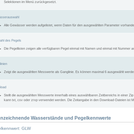
Selektionen im Menü zurückgesetzt.
sserauswahl
Alle Gewässer werden aufgelistet, wenn Daten für den ausgewählten Parameter vorhande
ahl des Pegels
Die Pegellisten zeigen alle verfügbaren Pegel einmal mit Namen und einmal mit Nummer a
inien
Zeigt die ausgewählten Messwerte als Ganglinie. Es können maximal 6 ausgewählt werde
load
Stellt die ausgewählten Messwerte innerhalb eines auswählbaren Zeitbereichs in einer Zi
kann txt, csv oder zrxp verwendet werden. Die Zeitangabe in den Download-Dateien ist 
nzeichnende Wasserstände und Pegelkennwerte
lkennwert: GLW