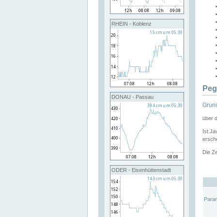
RHEIN - Koblenz
Peg
DONAU - Passau
Grund
über 
Ist Ja
ersche
Die Ze
ODER - Eisenhüttenstadt
Para