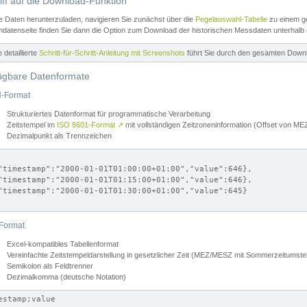
iff auf die Download-Funktion
e Daten herunterzuladen, navigieren Sie zunächst über die
Pegelauswahl-Tabelle
zu einem ge
datenseite finden Sie dann die Option zum Download der historischen Messdaten unterhalb
ne detaillierte
Schritt-für-Schritt-Anleitung mit Screenshots
führt Sie durch den gesamten Down
ügbare Datenformate
-Format
Strukturiertes Datenformat für programmatische Verarbeitung
Zeitstempel im
ISO 8601-Format
↗
mit vollständigen Zeitzoneninformation (Offset von 
Dezimalpunkt als Trennzeichen
"timestamp":"2000-01-01T01:00:00+01:00","value":646},

"timestamp":"2000-01-01T01:15:00+01:00","value":646},

"timestamp":"2000-01-01T01:30:00+01:00","value":645}

Format
Excel-kompatibles Tabellenformat
Vereinfachte Zeitstempeldarstellung in gesetzlicher Zeit (MEZ/MESZ mit Sommerzeitumstel
Semikolon als Feldtrenner
Dezimalkomma (deutsche Notation)
estamp;value
