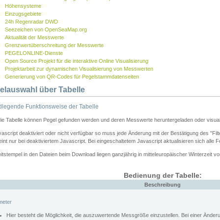
Höhensysteme
Einzugsgebiete
24h Regenradar DWD
Seezeichen von OpenSeaMap.org
Aktualität der Messwerte
Grenzwertüberschreitung der Messwerte
PEGELONLINE-Dienste
Open Source Projekt für die interaktive Online Visualisierung
Projektarbeit zur dynamischen Visualisierung von Messwerten
Generierung von QR-Codes für Pegelstammdatenseiten
elauswahl über Tabelle
legende Funktionsweise der Tabelle
die Tabelle können Pegel gefunden werden und deren Messwerte heruntergeladen oder visuali
vascript deaktiviert oder nicht verfügbar so muss jede Änderung mit der Bestätigung des "Filt
int nur bei deaktiviertem Javascript. Bei eingeschaltetem Javascript aktualisieren sich alle 
itstempel in den Dateien beim Download liegen ganzjährig in mitteleuropäischer Winterzeit vo
Bedienung der Tabelle:
Beschreibung
meter
Hier besteht die Möglichkeit, die auszuwertende Messgröße einzustellen. Bei einer Ände