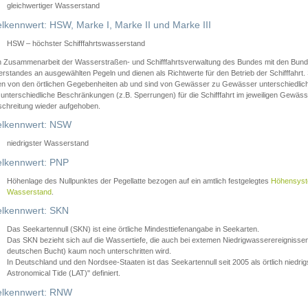
gleichwertiger Wasserstand
lkennwert: HSW, Marke I, Marke II und Marke III
HSW – höchster Schifffahrtswasserstand
in Zusammenarbeit der Wasserstraßen- und Schifffahrtsverwaltung des Bundes mit den Bund
standes an ausgewählten Pegeln und dienen als Richtwerte für den Betrieb der Schifffahrt. 
n von den örtlichen Gegebenheiten ab und sind von Gewässer zu Gewässer unterschiedlich
 unterschiedliche Beschränkungen (z.B. Sperrungen) für die Schifffahrt im jeweiligen Gewäss
schreitung wieder aufgehoben.
lkennwert: NSW
niedrigster Wasserstand
lkennwert: PNP
Höhenlage des Nullpunktes der Pegellatte bezogen auf ein amtlich festgelegtes
Höhensys
Wasserstand
.
lkennwert: SKN
Das Seekartennull (SKN) ist eine örtliche Mindesttiefenangabe in Seekarten.
Das SKN bezieht sich auf die Wassertiefe, die auch bei extemen Niedrigwasserereignissen
deutschen Bucht) kaum noch unterschritten wird.
In Deutschland und den Nordsee-Staaten ist das Seekartennull seit 2005 als örtlich nie
Astronomical Tide (LAT)" definiert.
lkennwert: RNW