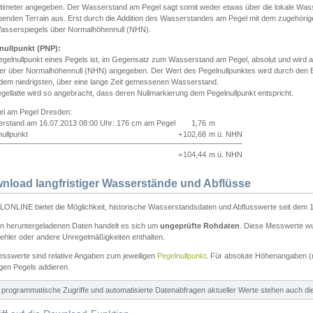
ntimeter angegeben. Der Wasserstand am Pegel sagt somit weder etwas über die lokale Wa
enden Terrain aus. Erst durch die Addition des Wasserstandes am Pegel mit dem zugehörig
asserspiegels über Normalhöhennull (NHN).
nullpunkt (PNP):
egelnullpunkt eines Pegels ist, im Gegensatz zum Wasserstand am Pegel, absolut und wir
ter über Normalhöhennull (NHN) angegeben. Der Wert des Pegelnullpunktes wird durch den Bet
 dem niedrigsten, über eine lange Zeit gemessenen Wasserstand.
gellatte wird so angebracht, dass deren Nullmarkierung dem Pegelnullpunkt entspricht.
iel am Pegel Dresden:
rstand am 16.07.2013 08:00 Uhr: 176 cm am Pegel
1,76
m
ullpunkt
+
102,68
m ü. NHN
=
104,44
m ü. NHN
nload langfristiger Wasserstände und Abflüsse
ONLINE bietet die Möglichkeit, historische Wasserstandsdaten und Abflusswerte seit dem 1
en heruntergeladenen Daten handelt es sich um
ungeprüfte Rohdaten
. Diese Messwerte wur
ehler oder andere Unregelmäßigkeiten enthalten.
esswerte sind relative Angaben zum jeweiligen
Pegelnullpunkt
. Für absolute Höhenangaben 
igen Pegels addieren.
ür programmatische Zugriffe und automatisierte Datenabfragen aktueller Werte stehen auch d