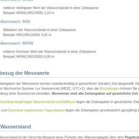
mittlerer niedrigster Wert der Wasserstände in einer Zeitspanne
Beispiel: MNW(1991/2000) 1,22 m
lkennwert: MW
Mittelwert der Wasserstände in einer Zeitspanne
Beispiel: MN(1991/2000) 3,00 m
elkennwert: MHW
mittlerer höchster Wert der Wasserstände in einer Zeitspanne
Beispiel: MHW(1991/2000) 6,00 m
tbezug der Messwerte
itangaben der Messwerte werden standardmäßig in gesetzlicher (lokaler) Zeit dargestellt. D
em Wechsel im Sommer zur Sommerzeit (MESZ, UTC+2). über die
Einstellungen
können Sie d
ellung ohne Sommerzeit einstellen.
Momentan sind alle Zeitangaben auf gesetzliche Zeit e
Download langfristiger Wasserstände und Abflüsse
liegen die Zeitangaben in gesetzlicher Zeit
n zum
Download angebotenen Tagesdateien
liegen die Zeitangaben grundsätzlich ganzjährig in
 Wasserstand
asserstand ist der lotrechte Abstand eines Punktes des Wasserspiegels über dem
Pegelnul