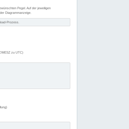
wünschten Pegel. Auf der jeweiligen
 der Diagrammanzeige.
load-Prozess.
MEZ/MESZ zu UTC)
lung)