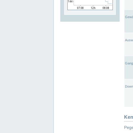
Gewä
Ausw
Gangl
Down
Ken
Pege