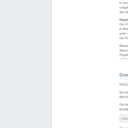
in Ze
umgeb
des W
Pegel
Der P
in Me
unter
Die Pe
Beisp
Wasse
Pegeln
Dow
PEGEL
Bei d
Messf
Die M
jeweil
ℹ️ F