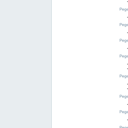
Pege
Pege
Peg
Pege
Pege
Pege
Pege
Peg