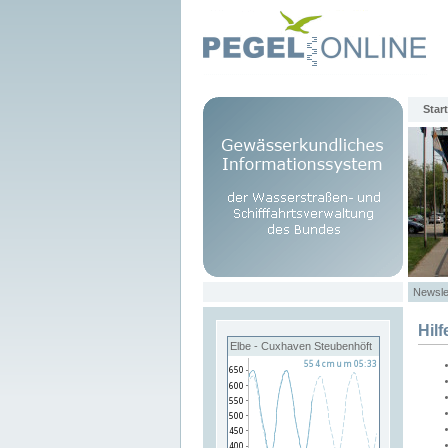
Start
Newsle
Hilf
Elbe - Cuxhaven Steubenhöft