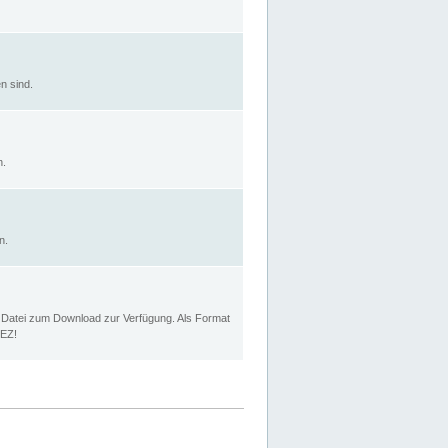
n sind.
n.
n.
p Datei zum Download zur Verfügung. Als Format
MEZ!