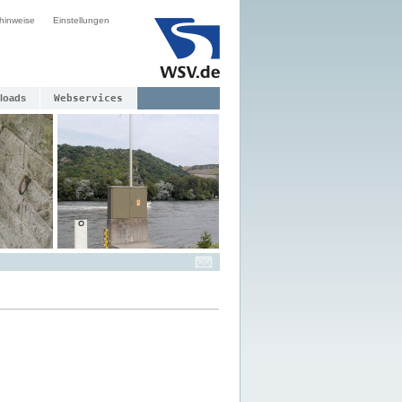
hinweise
Einstellungen
loads
Webservices