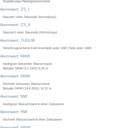
Regulierungs-Niedrigwasserstand
lkennwert: ZS_I
Stauziel I einer Staustufe (Normalstau)
lkennwert: ZS_II
Stauziel II einer Staustufe (Höchststau)
elkennwert: TUGLW
Verkehrsgesicherte Fahrrinnentiefe unter GlW (Tiefe unter GlW)
lkennwert: NNW
niedrigster bekannter Wasserstand
Beispiel: NNW (3.2.1942) 9,30 m
lkennwert: HHW
höchster bekannter Wasserstand
Beispiel: HHW (14.8.2001) 14,31 m
lkennwert: NW
niedrigster Wasserstand in einer Zeitspanne
lkennwert: HW
höchster Wasserstand in einer Zeitspanne
elkennwert: MNW