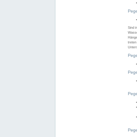
Pege
Sind 
Wasser
Hänge
treten
Unter
Pege
Pege
Pege
Pege