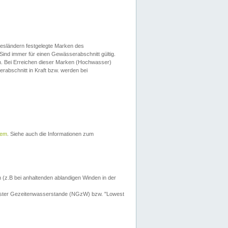
esländern festgelegte Marken des
Sind immer für einen Gewässerabschnitt gültig.
. Bei Erreichen dieser Marken (Hochwasser)
erabschnitt in Kraft bzw. werden bei
tem
. Siehe auch die Informationen zum
 (z.B bei anhaltenden ablandigen Winden in der
drigster Gezeitenwasserstande (NGzW) bzw. "Lowest