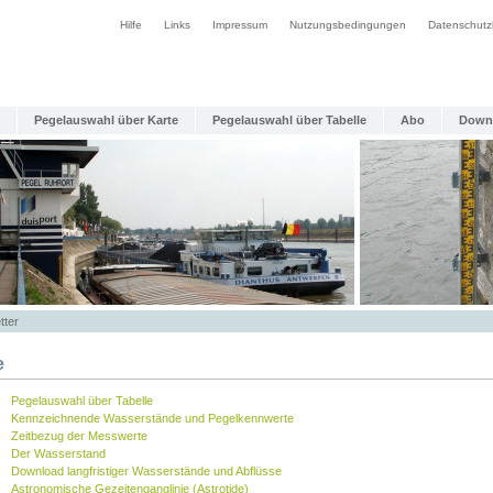
Hilfe
Links
Impressum
Nutzungsbedingungen
Datenschutz
Pegelauswahl über Karte
Pegelauswahl über Tabelle
Abo
Down
tter
e
Pegelauswahl über Tabelle
Kennzeichnende Wasserstände und Pegelkennwerte
Zeitbezug der Messwerte
Der Wasserstand
Download langfristiger Wasserstände und Abflüsse
Astronomische Gezeitenganglinie (Astrotide)