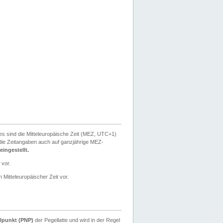
ies sind die Mitteleuropäische Zeit (MEZ, UTC+1)
ie Zeitangaben auch auf ganzjährige MEZ-
ingestellt.
 vor.
 Mitteleuropäischer Zeit vor.
lpunkt (PNP)
der Pegellatte und wird in der Regel