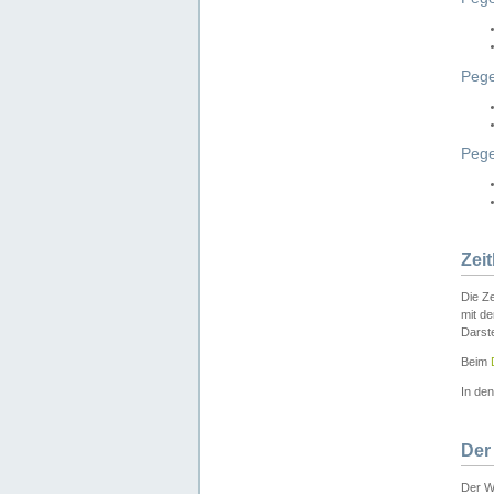
Pege
Peg
Zei
Die Ze
mit d
Darst
Beim
In de
Der
Der W