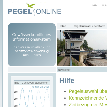
Hilfe
Link
Start
Pegelauswahl über Karte
Newsletter
Hilfe
Elbe - Cuxhaven Steubenhöft
Pegelauswahl übe
Kennzeichnende 
Zeitbezug der Me