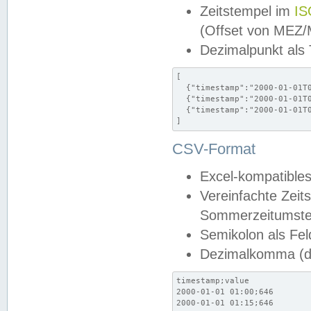
Zeitstempel im
IS
(Offset von MEZ
Dezimalpunkt als
[

  {"timestamp":"2000-01-01T0
  {"timestamp":"2000-01-01T0
  {"timestamp":"2000-01-01T0
]
CSV-Format
Excel-kompatibles
Vereinfachte Zeit
Sommerzeitumstel
Semikolon als Fel
Dezimalkomma (de
timestamp;value

2000-01-01 01:00;646

2000-01-01 01:15;646
