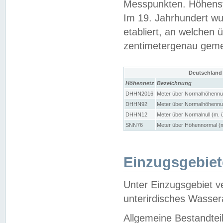
Messpunkten. Höhensy
Im 19. Jahrhundert wu
etabliert, an welchen 
zentimetergenau gem
Deutschland
Höhennetz
Bezeichnung
DHHN2016
Meter über Normalhöhennul
DHHN92
Meter über Normalhöhennul
DHHN12
Meter über Normalnull (m. 
SNN76
Meter über Höhennormal (m
Einzugsgebiet
Unter Einzugsgebiet v
unterirdisches Wasser
Allgemeine Bestandtei