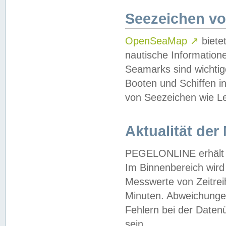
Seezeichen v
OpenSeaMap
↗
biete
nautische Information
Seamarks sind wichtig
Booten und Schiffen i
von Seezeichen wie Le
Aktualität der
PEGELONLINE erhält u
Im Binnenbereich wird 
Messwerte von Zeitreih
Minuten. Abweichungen
Fehlern bei der Daten
sein.