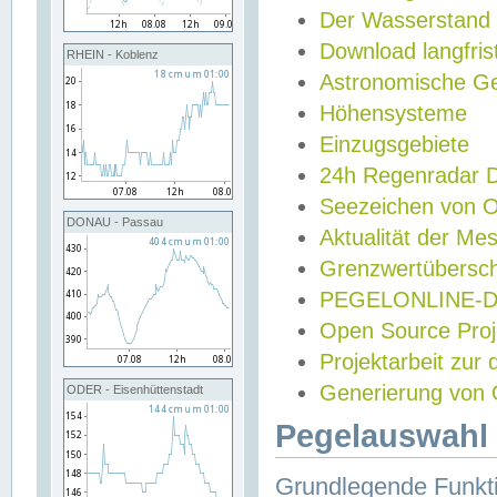
Der Wasserstand
Download langfris
RHEIN - Koblenz
Astronomische Gez
Höhensysteme
Einzugsgebiete
24h Regenradar
Seezeichen von 
DONAU - Passau
Aktualität der Me
Grenzwertübersch
PEGELONLINE-Di
Open Source Projek
Projektarbeit zur
Generierung von 
ODER - Eisenhüttenstadt
Pegelauswahl 
Grundlegende Funkti