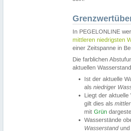
Grenzwertüber
In PEGELONLINE werde
mittleren niedrigsten
einer Zeitspanne in Be
Die farblichen Abstuf
aktuellen Wasserstand
Ist der aktuelle 
als
niedriger Was
Liegt der aktue
gilt dies als
mittle
mit
Grün
dargestel
Wasserstände obe
Wasserstand
und