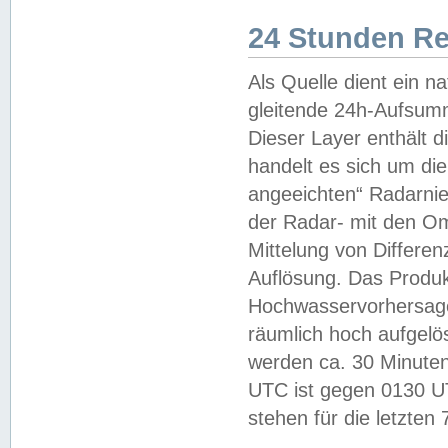
24 Stunden R
Als Quelle dient ein n
gleitende 24h-Aufsum
Dieser Layer enthält
handelt es sich um di
angeeichten“ Radarnie
der Radar- mit den O
Mittelung von Differe
Auflösung. Das Produk
Hochwasservorhersagez
räumlich hoch aufgelö
werden ca. 30 Minuten
UTC ist gegen 0130 UTC
stehen für die letzten