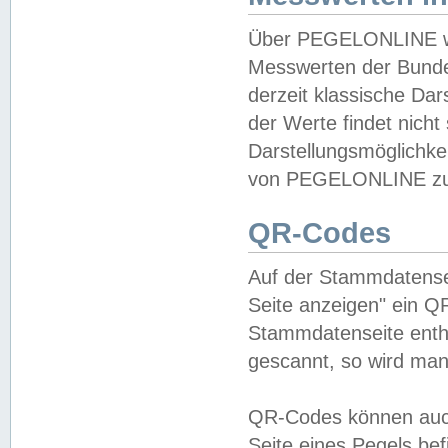
Über PEGELONLINE wer
Messwerten der Bundes
derzeit klassische Da
der Werte findet nicht 
Darstellungsmöglichkei
von PEGELONLINE zu 
QR-Codes
Auf der Stammdatensei
Seite anzeigen" ein Q
Stammdatenseite enthä
gescannt, so wird man
QR-Codes können auc
Seite eines Pegels be