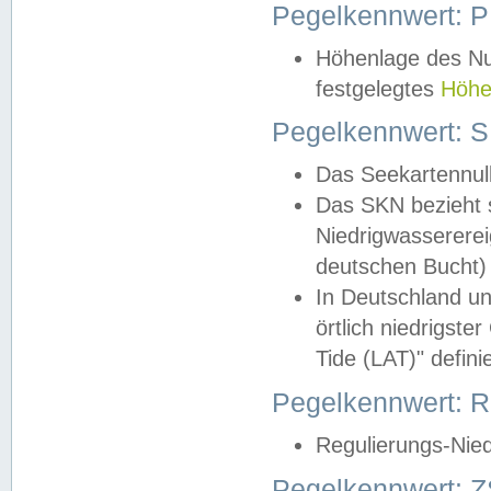
Pegelkennwert: 
Höhenlage des Nul
festgelegtes
Höhe
Pegelkennwert: 
Das Seekartennull
Das SKN bezieht s
Niedrigwassererei
deutschen Bucht) 
In Deutschland un
örtlich niedrigst
Tide (LAT)" definie
Pegelkennwert:
Regulierungs-Nie
Pegelkennwert: Z