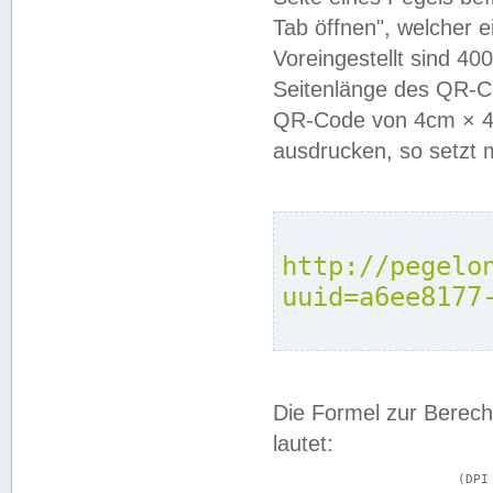
Tab öffnen", welcher 
Voreingestellt sind 4
Seitenlänge des QR-C
QR-Code von 4cm × 4c
ausdrucken, so setzt 
http://pegelo
uuid=a6ee8177
Die Formel zur Berech
lautet:
			(DPI × Druckkantenlänge in cm) ÷ 2,54 = Kantenlänge in Pixel
