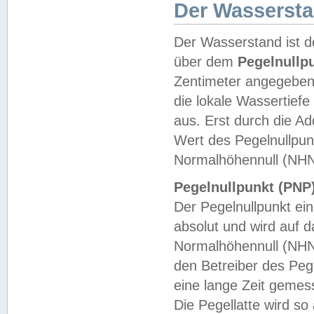
Der Wasserst
Der Wasserstand ist d
über dem
Pegelnullp
Zentimeter angegeben
die lokale Wassertie
aus. Erst durch die A
Wert des Pegelnullpun
Normalhöhennull (NHN
Pegelnullpunkt (PNP)
Der Pegelnullpunkt ei
absolut und wird auf
Normalhöhennull (NHN
den Betreiber des Pege
eine lange Zeit geme
Die Pegellatte wird s