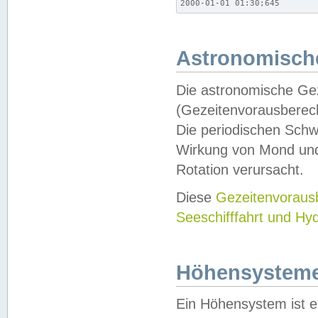
2000-01-01 01:30;645
Astronomische
Die astronomische Gez
(Gezeitenvorausberec
Die periodischen Schw
Wirkung von Mond und
Rotation verursacht.
Diese
Gezeitenvorau
Seeschifffahrt und Hy
Höhensystem
Ein Höhensystem ist e