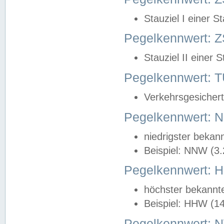
Stauziel I einer S
Pegelkennwert: Z
Stauziel II einer 
Pegelkennwert:
Verkehrsgesichert
Pegelkennwert:
niedrigster bekan
Beispiel: NNW (3
Pegelkennwert:
höchster bekannt
Beispiel: HHW (1
Pegelkennwert: 