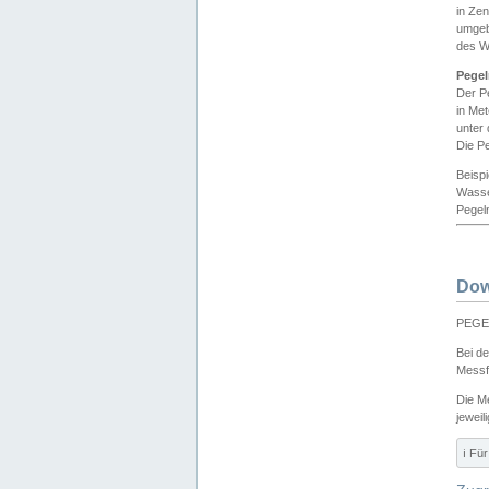
in Ze
umgeb
des W
Pegel
Der P
in Me
unter
Die Pe
Beisp
Wasse
Pegeln
Dow
PEGEL
Bei d
Messf
Die M
jeweil
ℹ️ F