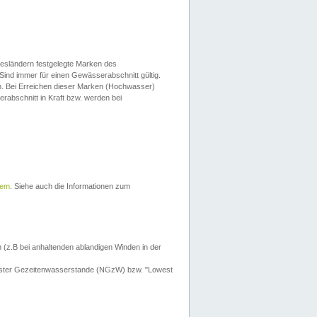
esländern festgelegte Marken des
Sind immer für einen Gewässerabschnitt gültig.
. Bei Erreichen dieser Marken (Hochwasser)
erabschnitt in Kraft bzw. werden bei
tem
. Siehe auch die Informationen zum
 (z.B bei anhaltenden ablandigen Winden in der
drigster Gezeitenwasserstande (NGzW) bzw. "Lowest