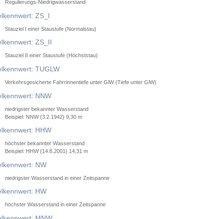
Regulierungs-Niedrigwasserstand
lkennwert: ZS_I
Stauziel I einer Staustufe (Normalstau)
lkennwert: ZS_II
Stauziel II einer Staustufe (Höchststau)
elkennwert: TUGLW
Verkehrsgesicherte Fahrrinnentiefe unter GlW (Tiefe unter GlW)
lkennwert: NNW
niedrigster bekannter Wasserstand
Beispiel: NNW (3.2.1942) 9,30 m
lkennwert: HHW
höchster bekannter Wasserstand
Beispiel: HHW (14.8.2001) 14,31 m
lkennwert: NW
niedrigster Wasserstand in einer Zeitspanne
lkennwert: HW
höchster Wasserstand in einer Zeitspanne
elkennwert: MNW