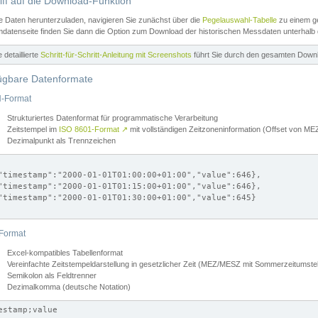
iff auf die Download-Funktion
e Daten herunterzuladen, navigieren Sie zunächst über die
Pegelauswahl-Tabelle
zu einem ge
datenseite finden Sie dann die Option zum Download der historischen Messdaten unterhalb
ne detaillierte
Schritt-für-Schritt-Anleitung mit Screenshots
führt Sie durch den gesamten Down
ügbare Datenformate
-Format
Strukturiertes Datenformat für programmatische Verarbeitung
Zeitstempel im
ISO 8601-Format
↗
mit vollständigen Zeitzoneninformation (Offset von 
Dezimalpunkt als Trennzeichen
"timestamp":"2000-01-01T01:00:00+01:00","value":646},

"timestamp":"2000-01-01T01:15:00+01:00","value":646},

"timestamp":"2000-01-01T01:30:00+01:00","value":645}

Format
Excel-kompatibles Tabellenformat
Vereinfachte Zeitstempeldarstellung in gesetzlicher Zeit (MEZ/MESZ mit Sommerzeitumstel
Semikolon als Feldtrenner
Dezimalkomma (deutsche Notation)
estamp;value
