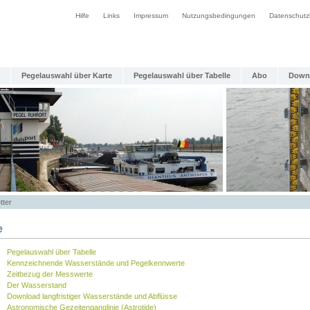
Hilfe
Links
Impressum
Nutzungsbedingungen
Datenschutz
Pegelauswahl über Karte
Pegelauswahl über Tabelle
Abo
Down
tter
e
Pegelauswahl über Tabelle
Kennzeichnende Wasserstände und Pegelkennwerte
Zeitbezug der Messwerte
Der Wasserstand
Download langfristiger Wasserstände und Abflüsse
Astronomische Gezeitenganglinie (Astrotide)