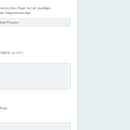
wünschten Pegel. Auf der jeweiligen
 der Diagrammanzeige.
load-Prozess.
MEZ/MESZ zu UTC)
lung)