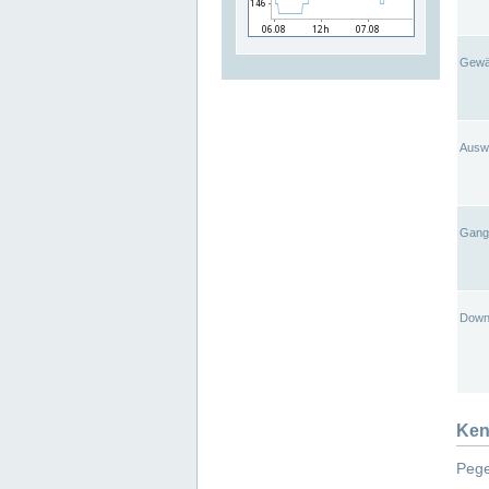
Gewä
Ausw
Gangl
Down
Ken
Pege