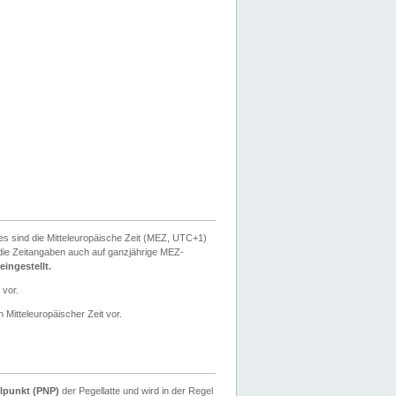
ies sind die Mitteleuropäische Zeit (MEZ, UTC+1)
ie Zeitangaben auch auf ganzjährige MEZ-
ingestellt.
 vor.
 Mitteleuropäischer Zeit vor.
lpunkt (PNP)
der Pegellatte und wird in der Regel