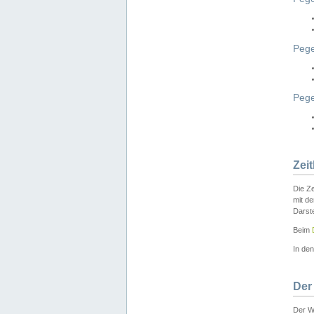
Pege
Peg
Zei
Die Ze
mit d
Darst
Beim
In de
Der
Der W