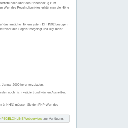
ssertiefe noch über den Höhenbezug zum
en Wert des Pegelnullpunktes erhält man die Höhe
d auf das amtliche Höhensystem DHHN92 bezogen
reiber des Pegels festgelegt und liegt meist
. Januar 2000 herunterzuladen.
den noch nicht validiert und können Ausreißer,
(m ü. NHN) müssen Sie den PNP-Wert des
ie
PEGELONLINE Webservices
zur Verfügung.