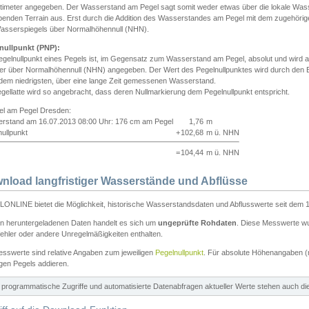
ntimeter angegeben. Der Wasserstand am Pegel sagt somit weder etwas über die lokale Wa
enden Terrain aus. Erst durch die Addition des Wasserstandes am Pegel mit dem zugehörig
asserspiegels über Normalhöhennull (NHN).
nullpunkt (PNP):
egelnullpunkt eines Pegels ist, im Gegensatz zum Wasserstand am Pegel, absolut und wir
ter über Normalhöhennull (NHN) angegeben. Der Wert des Pegelnullpunktes wird durch den Bet
 dem niedrigsten, über eine lange Zeit gemessenen Wasserstand.
gellatte wird so angebracht, dass deren Nullmarkierung dem Pegelnullpunkt entspricht.
iel am Pegel Dresden:
rstand am 16.07.2013 08:00 Uhr: 176 cm am Pegel
1,76
m
ullpunkt
+
102,68
m ü. NHN
=
104,44
m ü. NHN
nload langfristiger Wasserstände und Abflüsse
ONLINE bietet die Möglichkeit, historische Wasserstandsdaten und Abflusswerte seit dem 1
en heruntergeladenen Daten handelt es sich um
ungeprüfte Rohdaten
. Diese Messwerte wur
ehler oder andere Unregelmäßigkeiten enthalten.
esswerte sind relative Angaben zum jeweiligen
Pegelnullpunkt
. Für absolute Höhenangaben 
igen Pegels addieren.
ür programmatische Zugriffe und automatisierte Datenabfragen aktueller Werte stehen auch d