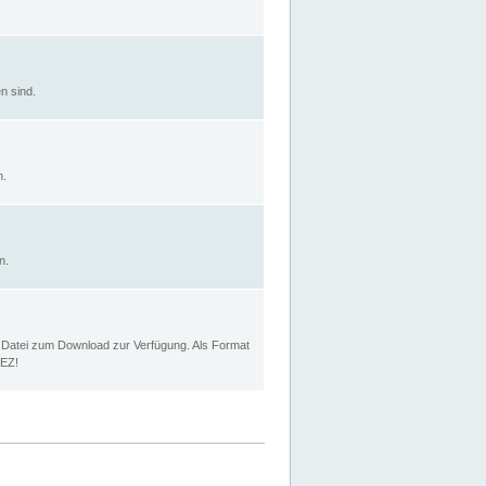
n sind.
n.
n.
p Datei zum Download zur Verfügung. Als Format
MEZ!