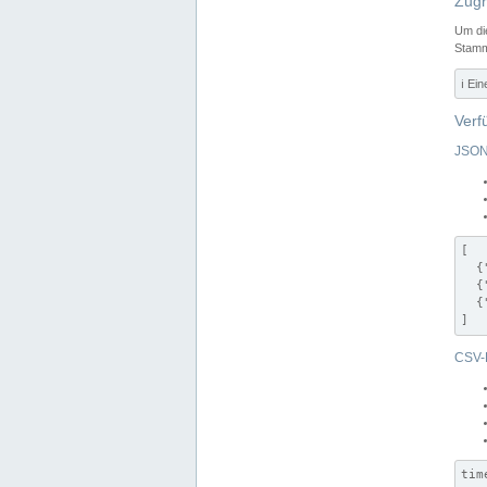
Zugr
Um di
Stamm
ℹ️ Ei
Verf
JSON
[

  {
  {
  {
]
CSV-
tim