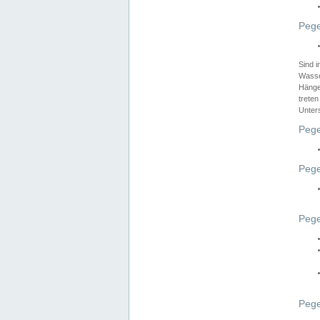
Pege
Sind 
Wasser
Hänge
treten
Unter
Pege
Pege
Pege
Pege