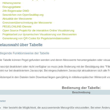
Höhensysteme
Einzugsgebiete
24h Regenradar DWD
Seezeichen von OpenSeaMap.org
Aktualität der Messwerte
Grenzwertüberschreitung der Messwerte
PEGELONLINE-Dienste
Open Source Projekt für die interaktive Online Visualisierung
Projektarbeit zur dynamischen Visualisierung von Messwerten
Generierung von QR-Codes für Pegelstammdatenseiten
elauswahl über Tabelle
legende Funktionsweise der Tabelle
die Tabelle können Pegel gefunden werden und deren Messwerte heruntergeladen oder visuali
vascript deaktiviert oder nicht verfügbar so muss jede Änderung mit der Bestätigung des "Filt
int nur bei deaktiviertem Javascript. Bei eingeschaltetem Javascript aktualisieren sich alle 
itstempel in den Dateien beim Download liegen ganzjährig in mitteleuropäischer Winterzeit vo
Bedienung der Tabelle:
Beschreibung
meter
Hier besteht die Möglichkeit, die auszuwertende Messgröße einzustellen. Bei einer Ände