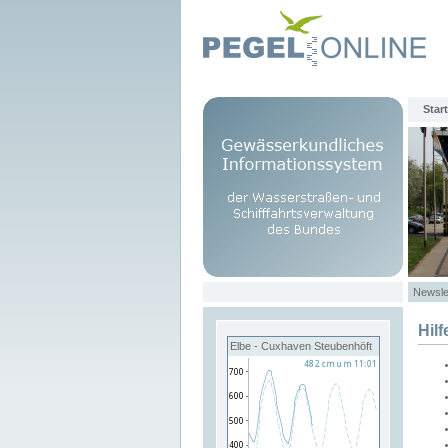
Start
Newsle
Hilf
Elbe - Cuxhaven Steubenhöft