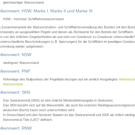
gleichwertiger Wasserstand
lkennwert: HSW, Marke I, Marke II und Marke III
HSW – höchster Schifffahrtswasserstand
in Zusammenarbeit der Wasserstraßen- und Schifffahrtsverwaltung des Bundes mit den Bund
standes an ausgewählten Pegeln und dienen als Richtwerte für den Betrieb der Schifffahrt. 
n von den örtlichen Gegebenheiten ab und sind von Gewässer zu Gewässer unterschiedlich
 unterschiedliche Beschränkungen (z.B. Sperrungen) für die Schifffahrt im jeweiligen Gewäss
schreitung wieder aufgehoben.
lkennwert: NSW
niedrigster Wasserstand
lkennwert: PNP
Höhenlage des Nullpunktes der Pegellatte bezogen auf ein amtlich festgelegtes
Höhensys
Wasserstand
.
lkennwert: SKN
Das Seekartennull (SKN) ist eine örtliche Mindesttiefenangabe in Seekarten.
Das SKN bezieht sich auf die Wassertiefe, die auch bei extemen Niedrigwasserereignissen
deutschen Bucht) kaum noch unterschritten wird.
In Deutschland und den Nordsee-Staaten ist das Seekartennull seit 2005 als örtlich nie
Astronomical Tide (LAT)" definiert.
lkennwert: RNW