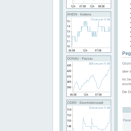
RHEIN - Koblenz
Peg
DONAU - Passau
Grund
über 
Ist Ja
ersche
Die Ze
ODER - Eisenhüttenstadt
Para