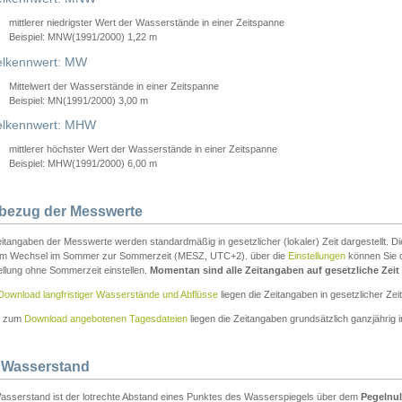
mittlerer niedrigster Wert der Wasserstände in einer Zeitspanne
Beispiel: MNW(1991/2000) 1,22 m
lkennwert: MW
Mittelwert der Wasserstände in einer Zeitspanne
Beispiel: MN(1991/2000) 3,00 m
elkennwert: MHW
mittlerer höchster Wert der Wasserstände in einer Zeitspanne
Beispiel: MHW(1991/2000) 6,00 m
tbezug der Messwerte
itangaben der Messwerte werden standardmäßig in gesetzlicher (lokaler) Zeit dargestellt. D
em Wechsel im Sommer zur Sommerzeit (MESZ, UTC+2). über die
Einstellungen
können Sie d
ellung ohne Sommerzeit einstellen.
Momentan sind alle Zeitangaben auf gesetzliche Zeit e
Download langfristiger Wasserstände und Abflüsse
liegen die Zeitangaben in gesetzlicher Zeit
n zum
Download angebotenen Tagesdateien
liegen die Zeitangaben grundsätzlich ganzjährig in
 Wasserstand
asserstand ist der lotrechte Abstand eines Punktes des Wasserspiegels über dem
Pegelnul