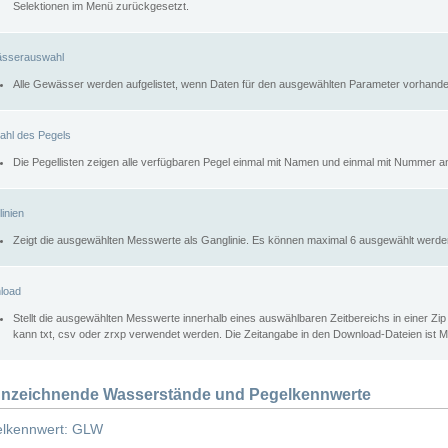
Selektionen im Menü zurückgesetzt.
sserauswahl
Alle Gewässer werden aufgelistet, wenn Daten für den ausgewählten Parameter vorhande
ahl des Pegels
Die Pegellisten zeigen alle verfügbaren Pegel einmal mit Namen und einmal mit Nummer a
inien
Zeigt die ausgewählten Messwerte als Ganglinie. Es können maximal 6 ausgewählt werde
load
Stellt die ausgewählten Messwerte innerhalb eines auswählbaren Zeitbereichs in einer Zi
kann txt, csv oder zrxp verwendet werden. Die Zeitangabe in den Download-Dateien ist 
nzeichnende Wasserstände und Pegelkennwerte
lkennwert: GLW