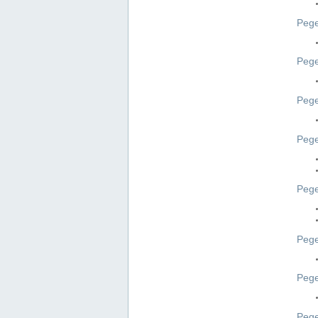
Pege
Pege
Peg
Pege
Pege
Pege
Pege
Peg