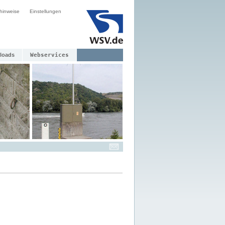
hinweise
Einstellungen
loads
Webservices