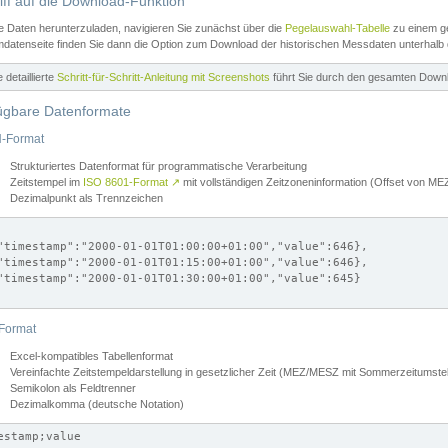
iff auf die Download-Funktion
e Daten herunterzuladen, navigieren Sie zunächst über die
Pegelauswahl-Tabelle
zu einem ge
datenseite finden Sie dann die Option zum Download der historischen Messdaten unterhalb
ne detaillierte
Schritt-für-Schritt-Anleitung mit Screenshots
führt Sie durch den gesamten Down
ügbare Datenformate
-Format
Strukturiertes Datenformat für programmatische Verarbeitung
Zeitstempel im
ISO 8601-Format
↗
mit vollständigen Zeitzoneninformation (Offset von 
Dezimalpunkt als Trennzeichen
"timestamp":"2000-01-01T01:00:00+01:00","value":646},

"timestamp":"2000-01-01T01:15:00+01:00","value":646},

"timestamp":"2000-01-01T01:30:00+01:00","value":645}

Format
Excel-kompatibles Tabellenformat
Vereinfachte Zeitstempeldarstellung in gesetzlicher Zeit (MEZ/MESZ mit Sommerzeitumstel
Semikolon als Feldtrenner
Dezimalkomma (deutsche Notation)
estamp;value
