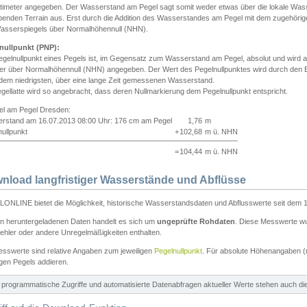
ntimeter angegeben. Der Wasserstand am Pegel sagt somit weder etwas über die lokale Wa
enden Terrain aus. Erst durch die Addition des Wasserstandes am Pegel mit dem zugehörig
asserspiegels über Normalhöhennull (NHN).
nullpunkt (PNP):
egelnullpunkt eines Pegels ist, im Gegensatz zum Wasserstand am Pegel, absolut und wir
ter über Normalhöhennull (NHN) angegeben. Der Wert des Pegelnullpunktes wird durch den Bet
 dem niedrigsten, über eine lange Zeit gemessenen Wasserstand.
gellatte wird so angebracht, dass deren Nullmarkierung dem Pegelnullpunkt entspricht.
iel am Pegel Dresden:
rstand am 16.07.2013 08:00 Uhr: 176 cm am Pegel
1,76
m
ullpunkt
+
102,68
m ü. NHN
=
104,44
m ü. NHN
nload langfristiger Wasserstände und Abflüsse
ONLINE bietet die Möglichkeit, historische Wasserstandsdaten und Abflusswerte seit dem 1
en heruntergeladenen Daten handelt es sich um
ungeprüfte Rohdaten
. Diese Messwerte wur
ehler oder andere Unregelmäßigkeiten enthalten.
esswerte sind relative Angaben zum jeweiligen
Pegelnullpunkt
. Für absolute Höhenangaben 
igen Pegels addieren.
ür programmatische Zugriffe und automatisierte Datenabfragen aktueller Werte stehen auch d