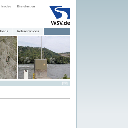
hinweise
Einstellungen
loads
Webservices