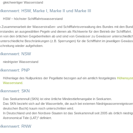
gleichwertiger Wasserstand
lkennwert: HSW, Marke I, Marke II und Marke III
HSW – höchster Schifffahrtswasserstand
in Zusammenarbeit der Wasserstraßen- und Schifffahrtsverwaltung des Bundes mit den Bund
standes an ausgewählten Pegeln und dienen als Richtwerte für den Betrieb der Schifffahrt. 
n von den örtlichen Gegebenheiten ab und sind von Gewässer zu Gewässer unterschiedlich
 unterschiedliche Beschränkungen (z.B. Sperrungen) für die Schifffahrt im jeweiligen Gewäss
schreitung wieder aufgehoben.
lkennwert: NSW
niedrigster Wasserstand
lkennwert: PNP
Höhenlage des Nullpunktes der Pegellatte bezogen auf ein amtlich festgelegtes
Höhensys
Wasserstand
.
lkennwert: SKN
Das Seekartennull (SKN) ist eine örtliche Mindesttiefenangabe in Seekarten.
Das SKN bezieht sich auf die Wassertiefe, die auch bei extemen Niedrigwasserereignissen
deutschen Bucht) kaum noch unterschritten wird.
In Deutschland und den Nordsee-Staaten ist das Seekartennull seit 2005 als örtlich nie
Astronomical Tide (LAT)" definiert.
lkennwert: RNW