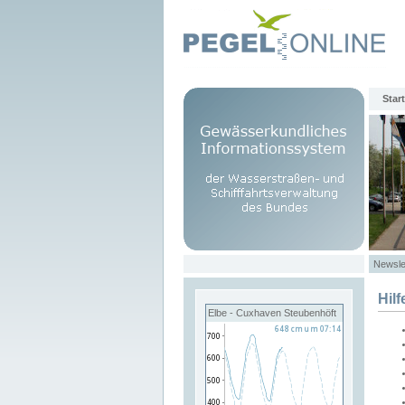
Start
Newsle
Hilf
Elbe - Cuxhaven Steubenhöft