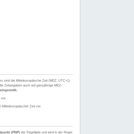
ies sind die Mitteleuropäische Zeit (MEZ, UTC+1)
ie Zeitangaben auch auf ganzjährige MEZ-
ingestellt.
 vor.
 Mitteleuropäischer Zeit vor.
lpunkt (PNP)
der Pegellatte und wird in der Regel