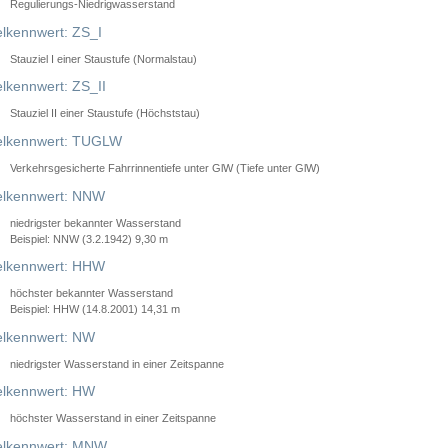
Regulierungs-Niedrigwasserstand
lkennwert: ZS_I
Stauziel I einer Staustufe (Normalstau)
lkennwert: ZS_II
Stauziel II einer Staustufe (Höchststau)
elkennwert: TUGLW
Verkehrsgesicherte Fahrrinnentiefe unter GlW (Tiefe unter GlW)
lkennwert: NNW
niedrigster bekannter Wasserstand
Beispiel: NNW (3.2.1942) 9,30 m
lkennwert: HHW
höchster bekannter Wasserstand
Beispiel: HHW (14.8.2001) 14,31 m
lkennwert: NW
niedrigster Wasserstand in einer Zeitspanne
lkennwert: HW
höchster Wasserstand in einer Zeitspanne
elkennwert: MNW