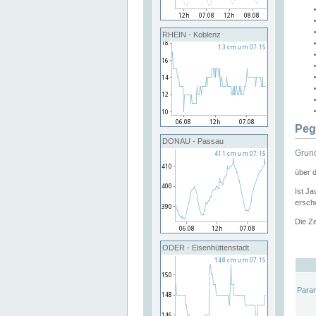
RHEIN - Koblenz
Peg
DONAU - Passau
Grund
über 
Ist Ja
ersche
Die Ze
ODER - Eisenhüttenstadt
Para