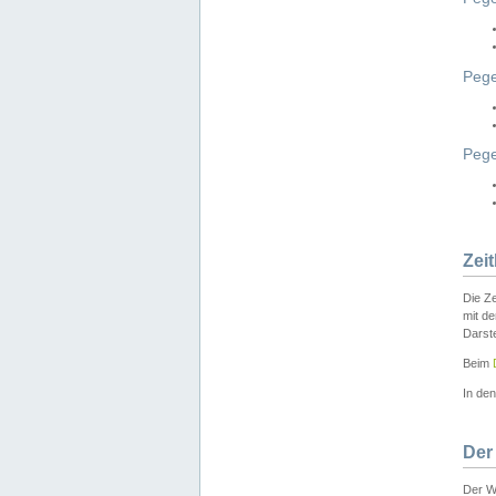
Pege
Peg
Zei
Die Ze
mit d
Darst
Beim
In de
Der
Der W