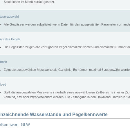
Selektionen im Menü zurückgesetzt.
sserauswahl
Alle Gewässer werden aufgelistet, wenn Daten für den ausgewählten Parameter vorhande
ahl des Pegels
Die Pegellisten zeigen alle verfügbaren Pegel einmal mit Namen und einmal mit Nummer a
inien
Zeigt die ausgewählten Messwerte als Ganglinie. Es können maximal 6 ausgewählt werde
load
Stellt die ausgewählten Messwerte innerhalb eines auswählbaren Zeitbereichs in einer Zi
kann txt, csv oder zrxp verwendet werden. Die Zeitangabe in den Download-Dateien ist 
nzeichnende Wasserstände und Pegelkennwerte
lkennwert: GLW