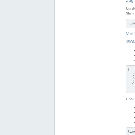
Zugr
Um di
Stamm
ℹ️ Ei
Verf
JSON
[

  {
  {
  {
]
CSV-
tim