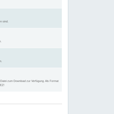
n sind.
n.
n.
p Datei zum Download zur Verfügung. Als Format
MEZ!