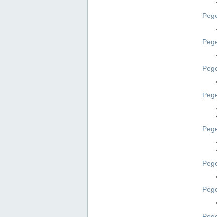
Pege
Pege
Peg
Pege
Pege
Pege
Pege
Peg