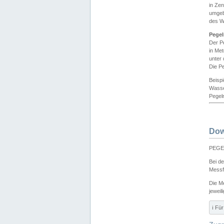
in Ze
umgeb
des W
Pegel
Der P
in Me
unter
Die Pe
Beisp
Wasse
Pegeln
Dow
PEGEL
Bei d
Messf
Die M
jeweil
ℹ️ F