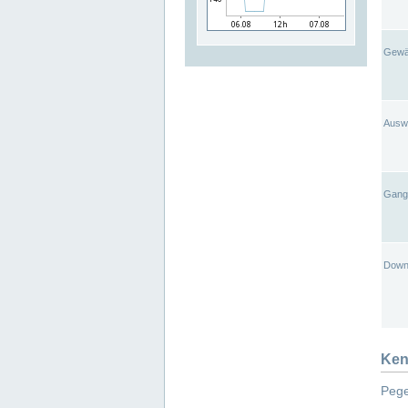
Gewä
Ausw
Gangl
Down
Ken
Pege