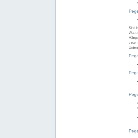
Pege
Sind 
Wasser
Hänge
treten
Unter
Pege
Pege
Pege
Pege