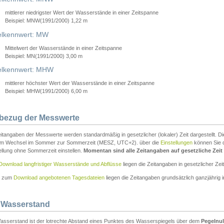
mittlerer niedrigster Wert der Wasserstände in einer Zeitspanne
Beispiel: MNW(1991/2000) 1,22 m
lkennwert: MW
Mittelwert der Wasserstände in einer Zeitspanne
Beispiel: MN(1991/2000) 3,00 m
elkennwert: MHW
mittlerer höchster Wert der Wasserstände in einer Zeitspanne
Beispiel: MHW(1991/2000) 6,00 m
tbezug der Messwerte
itangaben der Messwerte werden standardmäßig in gesetzlicher (lokaler) Zeit dargestellt. D
em Wechsel im Sommer zur Sommerzeit (MESZ, UTC+2). über die
Einstellungen
können Sie d
ellung ohne Sommerzeit einstellen.
Momentan sind alle Zeitangaben auf gesetzliche Zeit e
Download langfristiger Wasserstände und Abflüsse
liegen die Zeitangaben in gesetzlicher Zeit
n zum
Download angebotenen Tagesdateien
liegen die Zeitangaben grundsätzlich ganzjährig in
 Wasserstand
asserstand ist der lotrechte Abstand eines Punktes des Wasserspiegels über dem
Pegelnul