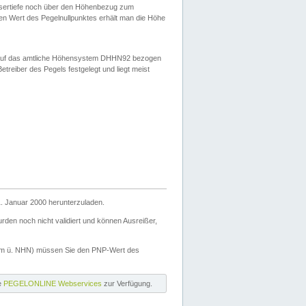
ssertiefe noch über den Höhenbezug zum
en Wert des Pegelnullpunktes erhält man die Höhe
d auf das amtliche Höhensystem DHHN92 bezogen
reiber des Pegels festgelegt und liegt meist
. Januar 2000 herunterzuladen.
den noch nicht validiert und können Ausreißer,
(m ü. NHN) müssen Sie den PNP-Wert des
ie
PEGELONLINE Webservices
zur Verfügung.