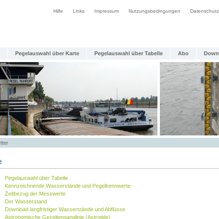
Hilfe
Links
Impressum
Nutzungsbedingungen
Datenschutz
Pegelauswahl über Karte
Pegelauswahl über Tabelle
Abo
Down
tter
e
Pegelauswahl über Tabelle
Kennzeichnende Wasserstände und Pegelkennwerte
Zeitbezug der Messwerte
Der Wasserstand
Download langfristiger Wasserstände und Abflüsse
Astronomische Gezeitenganglinie (Astrotide)