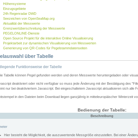
Höhensysteme
Einzugsgebiete
24h Regenradar DWD
Seezeichen von OpenSeaMap.org
Aktualität der Messwerte
Grenzwertüberschreitung der Messwerte
PEGELONLINE-Dienste
Open Source Projekt für die interaktive Online Visualisierung
Projektarbeit zur dynamischen Visualisierung von Messwerten
Generierung von QR-Codes für Pegelstammdatenseiten
elauswahl über Tabelle
legende Funktionsweise der Tabelle
die Tabelle können Pegel gefunden werden und deren Messwerte heruntergeladen oder visuali
vascript deaktiviert oder nicht verfügbar so muss jede Änderung mit der Bestätigung des "Filt
int nur bei deaktiviertem Javascript. Bei eingeschaltetem Javascript aktualisieren sich alle 
itstempel in den Dateien beim Download liegen ganzjährig in mitteleuropäischer Winterzeit vo
Bedienung der Tabelle:
Beschreibung
meter
Hier besteht die Möglichkeit, die auszuwertende Messgröße einzustellen. Bei einer Ände