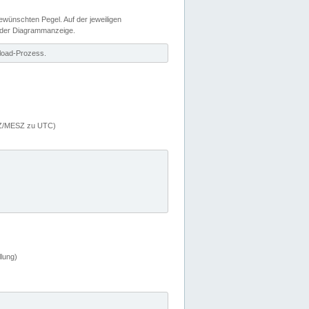
wünschten Pegel. Auf der jeweiligen
 der Diagrammanzeige.
load-Prozess.
MEZ/MESZ zu UTC)
lung)