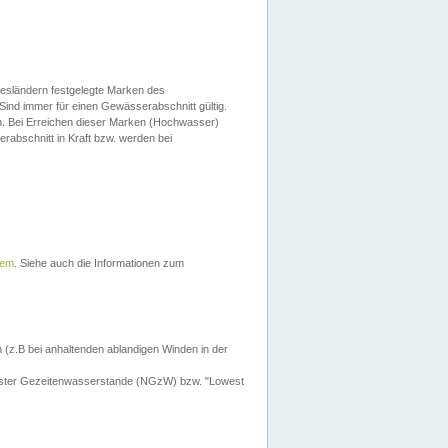
esländern festgelegte Marken des
Sind immer für einen Gewässerabschnitt gültig.
. Bei Erreichen dieser Marken (Hochwasser)
erabschnitt in Kraft bzw. werden bei
tem
. Siehe auch die Informationen zum
 (z.B bei anhaltenden ablandigen Winden in der
drigster Gezeitenwasserstande (NGzW) bzw. "Lowest