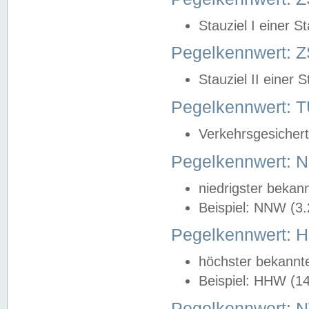
Stauziel I einer S
Pegelkennwert: Z
Stauziel II einer 
Pegelkennwert:
Verkehrsgesichert
Pegelkennwert:
niedrigster bekan
Beispiel: NNW (3
Pegelkennwert:
höchster bekannt
Beispiel: HHW (1
Pegelkennwert: 