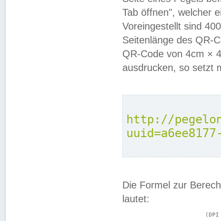
Tab öffnen", welcher 
Voreingestellt sind 4
Seitenlänge des QR-C
QR-Code von 4cm × 4c
ausdrucken, so setzt 
http://pegelo
uuid=a6ee8177
Die Formel zur Berech
lautet:
			(DPI × Druckkantenlänge in cm) ÷ 2,54 = Kantenlänge in Pixel
