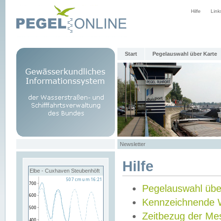
Hilfe
Link
Start
Pegelauswahl über Karte
Newsletter
Hilfe
Elbe - Cuxhaven Steubenhöft
Pegelauswahl übe
Kennzeichnende 
Zeitbezug der Me