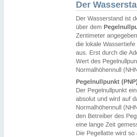
Der Wasserst
Der Wasserstand ist d
über dem
Pegelnullp
Zentimeter angegeben
die lokale Wassertie
aus. Erst durch die A
Wert des Pegelnullpun
Normalhöhennull (NHN
Pegelnullpunkt (PNP)
Der Pegelnullpunkt ei
absolut und wird auf
Normalhöhennull (NHN
den Betreiber des Pege
eine lange Zeit geme
Die Pegellatte wird s