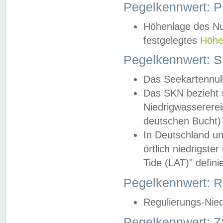
Pegelkennwert: 
Höhenlage des Nul
festgelegtes
Höhe
Pegelkennwert: 
Das Seekartennull
Das SKN bezieht s
Niedrigwassererei
deutschen Bucht) 
In Deutschland un
örtlich niedrigst
Tide (LAT)" definie
Pegelkennwert:
Regulierungs-Nie
Pegelkennwert: Z