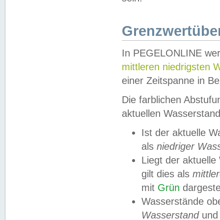
Grenzwertüber
In PEGELONLINE werde
mittleren niedrigsten
einer Zeitspanne in Be
Die farblichen Abstuf
aktuellen Wasserstand
Ist der aktuelle 
als
niedriger Was
Liegt der aktue
gilt dies als
mittle
mit
Grün
dargestel
Wasserstände obe
Wasserstand
und