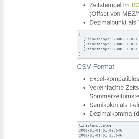
Zeitstempel im
IS
(Offset von MEZ
Dezimalpunkt als
[

  {"timestamp":"2000-01-01T0
  {"timestamp":"2000-01-01T0
  {"timestamp":"2000-01-01T0
]
CSV-Format
Excel-kompatibles
Vereinfachte Zeit
Sommerzeitumstel
Semikolon als Fel
Dezimalkomma (de
timestamp;value

2000-01-01 01:00;646

2000-01-01 01:15;646
