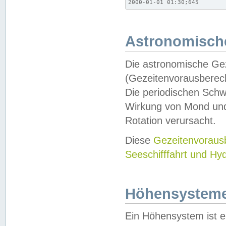
2000-01-01 01:30;645
Astronomische
Die astronomische Gez
(Gezeitenvorausberec
Die periodischen Schw
Wirkung von Mond und
Rotation verursacht.
Diese
Gezeitenvorau
Seeschifffahrt und Hy
Höhensystem
Ein Höhensystem ist e