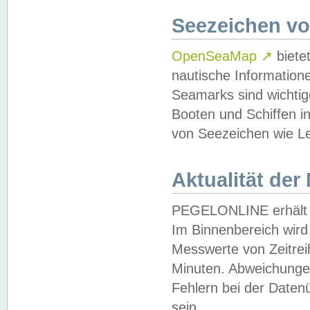
Seezeichen v
OpenSeaMap
↗
biete
nautische Information
Seamarks sind wichtig
Booten und Schiffen i
von Seezeichen wie Le
Aktualität der
PEGELONLINE erhält u
Im Binnenbereich wird 
Messwerte von Zeitreih
Minuten. Abweichungen
Fehlern bei der Daten
sein.