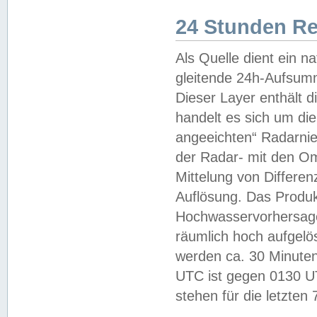
24 Stunden R
Als Quelle dient ein n
gleitende 24h-Aufsum
Dieser Layer enthält
handelt es sich um di
angeeichten“ Radarnie
der Radar- mit den O
Mittelung von Differe
Auflösung. Das Produk
Hochwasservorhersagez
räumlich hoch aufgelö
werden ca. 30 Minuten
UTC ist gegen 0130 UTC
stehen für die letzten