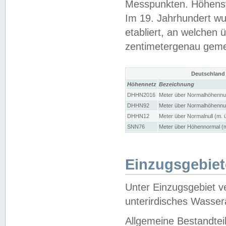
Messpunkten. Höhensy
Im 19. Jahrhundert wu
etabliert, an welchen 
zentimetergenau gem
Deutschland
Höhennetz
Bezeichnung
DHHN2016
Meter über Normalhöhennul
DHHN92
Meter über Normalhöhennul
DHHN12
Meter über Normalnull (m. 
SNN76
Meter über Höhennormal (m
Einzugsgebiet
Unter Einzugsgebiet v
unterirdisches Wasser
Allgemeine Bestandtei