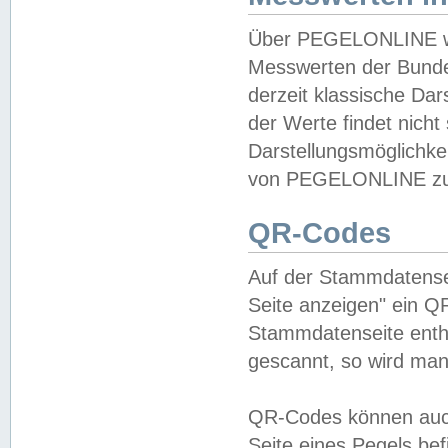
Über PEGELONLINE wer
Messwerten der Bundes
derzeit klassische Da
der Werte findet nicht 
Darstellungsmöglichkei
von PEGELONLINE zu 
QR-Codes
Auf der Stammdatensei
Seite anzeigen" ein Q
Stammdatenseite enthä
gescannt, so wird man
QR-Codes können auc
Seite eines Pegels be