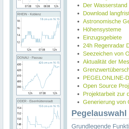
Der Wasserstand
Download langfris
RHEIN - Koblenz
Astronomische Gez
Höhensysteme
Einzugsgebiete
24h Regenradar
Seezeichen von 
DONAU - Passau
Aktualität der Me
Grenzwertübersch
PEGELONLINE-Di
Open Source Projek
Projektarbeit zur
Generierung von 
ODER - Eisenhüttenstadt
Pegelauswahl 
Grundlegende Funkti