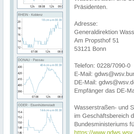
Präsidenten.
RHEIN - Koblenz
Adresse:
Generaldirektion Wass
Am Propsthof 51
53121 Bonn
DONAU - Passau
Telefon: 0228/7090-0
E-Mail: gdws@wsv.bu
DE-Mail: gdws@wsv.de-
Empfänger das DE-Mai
ODER - Eisenhüttenstadt
Wasserstraßen- und S
im Geschäftsbereich 
Bundesministeriums fü
https://www.gdws.wsv