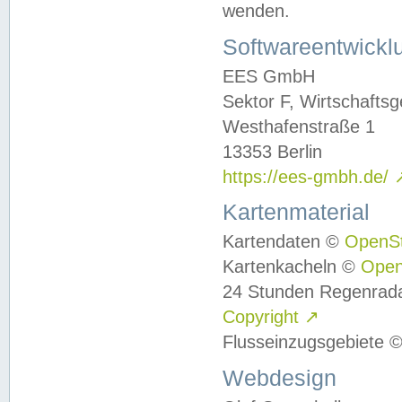
wenden.
Softwareentwickl
EES GmbH
Sektor F, Wirtschafts
Westhafenstraße 1
13353 Berlin
https://ees-gmbh.de/
Kartenmaterial
Kartendaten ©
OpenS
Kartenkacheln ©
Ope
24 Stunden Regenrad
Copyright
↗
Flusseinzugsgebiete 
Webdesign