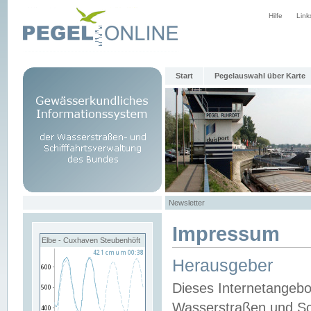
Hilfe
Link
Start
Pegelauswahl über Karte
Newsletter
Impressum
Elbe - Cuxhaven Steubenhöft
Herausgeber
Dieses Internetangebo
Wasserstraßen und Sch