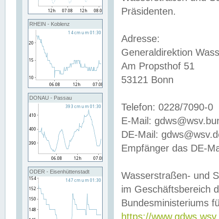
Präsidenten.
RHEIN - Koblenz
Adresse:
Generaldirektion Wass
Am Propsthof 51
53121 Bonn
DONAU - Passau
Telefon: 0228/7090-0
E-Mail: gdws@wsv.bu
DE-Mail: gdws@wsv.de-
Empfänger das DE-Mai
ODER - Eisenhüttenstadt
Wasserstraßen- und S
im Geschäftsbereich 
Bundesministeriums fü
https://www.gdws.wsv