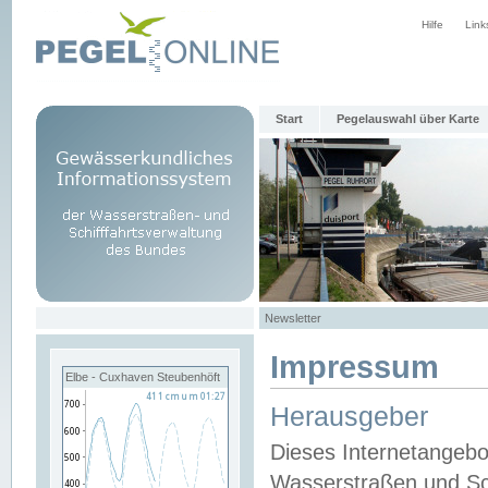
Hilfe
Link
Start
Pegelauswahl über Karte
Newsletter
Impressum
Elbe - Cuxhaven Steubenhöft
Herausgeber
Dieses Internetangebo
Wasserstraßen und Sch