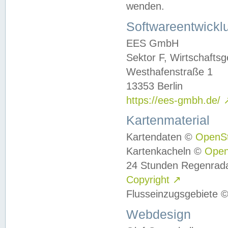
wenden.
Softwareentwickl
EES GmbH
Sektor F, Wirtschafts
Westhafenstraße 1
13353 Berlin
https://ees-gmbh.de/
Kartenmaterial
Kartendaten ©
OpenS
Kartenkacheln ©
Ope
24 Stunden Regenrad
Copyright
↗
Flusseinzugsgebiete 
Webdesign