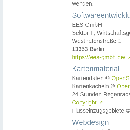
wenden.
Softwareentwickl
EES GmbH
Sektor F, Wirtschafts
Westhafenstraße 1
13353 Berlin
https://ees-gmbh.de/
Kartenmaterial
Kartendaten ©
OpenS
Kartenkacheln ©
Ope
24 Stunden Regenrad
Copyright
↗
Flusseinzugsgebiete 
Webdesign