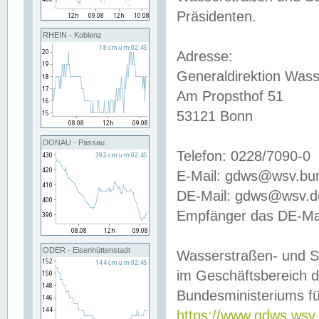
Präsidenten.
RHEIN - Koblenz
Adresse:
Generaldirektion Wass
Am Propsthof 51
53121 Bonn
DONAU - Passau
Telefon: 0228/7090-0
E-Mail: gdws@wsv.bu
DE-Mail: gdws@wsv.de-
Empfänger das DE-Mai
ODER - Eisenhüttenstadt
Wasserstraßen- und S
im Geschäftsbereich 
Bundesministeriums fü
https://www.gdws.wsv