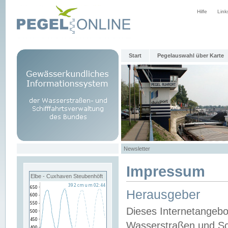
Hilfe
Link
Start
Pegelauswahl über Karte
Newsletter
Impressum
Elbe - Cuxhaven Steubenhöft
Herausgeber
Dieses Internetangebo
Wasserstraßen und Sch