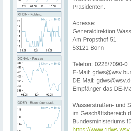
Präsidenten.
RHEIN - Koblenz
Adresse:
Generaldirektion Wass
Am Propsthof 51
53121 Bonn
DONAU - Passau
Telefon: 0228/7090-0
E-Mail: gdws@wsv.bu
DE-Mail: gdws@wsv.de-
Empfänger das DE-Mai
ODER - Eisenhüttenstadt
Wasserstraßen- und S
im Geschäftsbereich 
Bundesministeriums fü
https://www.gdws.wsv