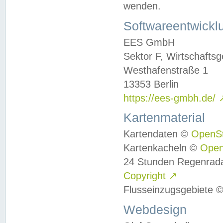
wenden.
Softwareentwickl
EES GmbH
Sektor F, Wirtschafts
Westhafenstraße 1
13353 Berlin
https://ees-gmbh.de/
Kartenmaterial
Kartendaten ©
OpenS
Kartenkacheln ©
Ope
24 Stunden Regenrad
Copyright
↗
Flusseinzugsgebiete 
Webdesign