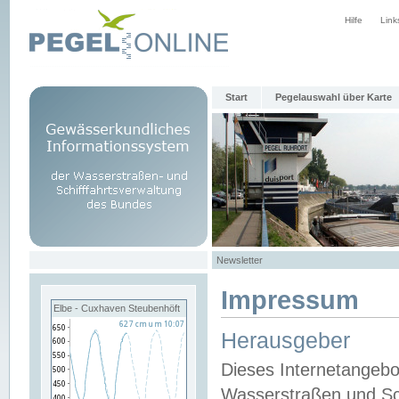
Hilfe
Link
Start
Pegelauswahl über Karte
Newsletter
Impressum
Elbe - Cuxhaven Steubenhöft
Herausgeber
Dieses Internetangebo
Wasserstraßen und Sch