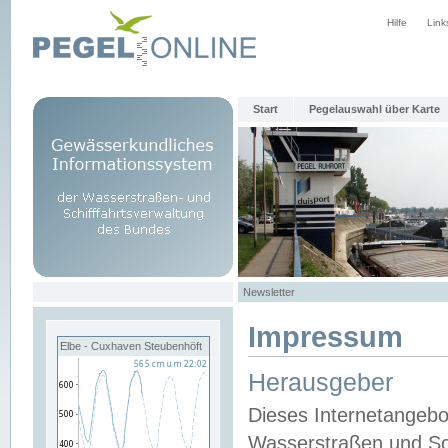
Hilfe
Link
Start
Pegelauswahl über Karte
Newsletter
Impressum
Elbe - Cuxhaven Steubenhöft
Herausgeber
Dieses Internetangebo
Wasserstraßen und Sch