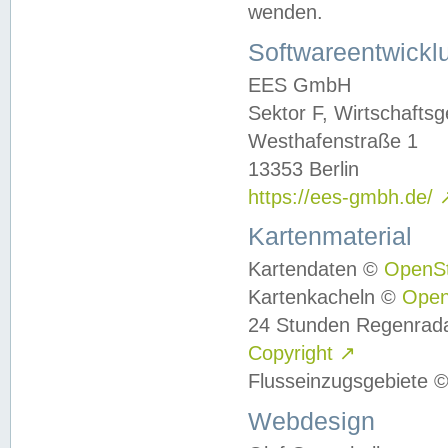
wenden.
Softwareentwickl
EES GmbH
Sektor F, Wirtschafts
Westhafenstraße 1
13353 Berlin
https://ees-gmbh.de/
Kartenmaterial
Kartendaten ©
OpenS
Kartenkacheln ©
Ope
24 Stunden Regenrad
Copyright
↗
Flusseinzugsgebiete 
Webdesign