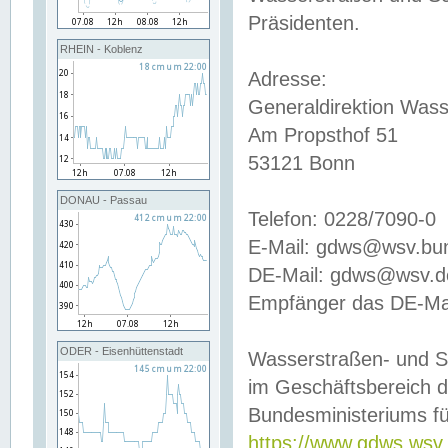
Präsidenten.
RHEIN - Koblenz
Adresse:
Generaldirektion Wass
Am Propsthof 51
53121 Bonn
DONAU - Passau
Telefon: 0228/7090-0
E-Mail: gdws@wsv.bu
DE-Mail: gdws@wsv.de-
Empfänger das DE-Mai
ODER - Eisenhüttenstadt
Wasserstraßen- und S
im Geschäftsbereich 
Bundesministeriums fü
https://www.gdws.wsv