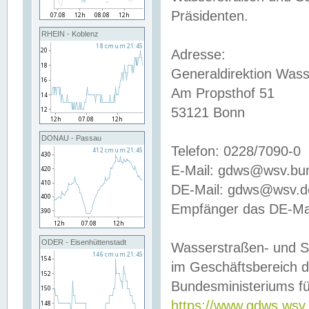
Präsidenten.
RHEIN - Koblenz
Adresse:
Generaldirektion Wass
Am Propsthof 51
53121 Bonn
DONAU - Passau
Telefon: 0228/7090-0
E-Mail: gdws@wsv.bu
DE-Mail: gdws@wsv.de-
Empfänger das DE-Mai
ODER - Eisenhüttenstadt
Wasserstraßen- und S
im Geschäftsbereich 
Bundesministeriums fü
https://www.gdws.wsv