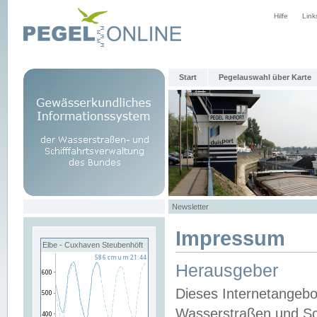
Hilfe
Link
Start
Pegelauswahl über Karte
Newsletter
Impressum
Elbe - Cuxhaven Steubenhöft
Herausgeber
Dieses Internetangebo
Wasserstraßen und Sch