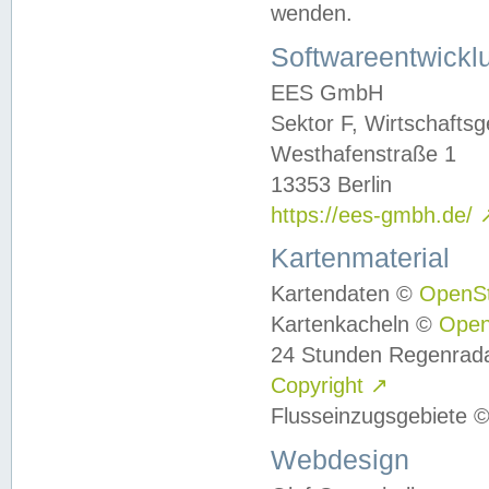
wenden.
Softwareentwickl
EES GmbH
Sektor F, Wirtschafts
Westhafenstraße 1
13353 Berlin
https://ees-gmbh.de/
Kartenmaterial
Kartendaten ©
OpenS
Kartenkacheln ©
Ope
24 Stunden Regenrad
Copyright
↗
Flusseinzugsgebiete 
Webdesign