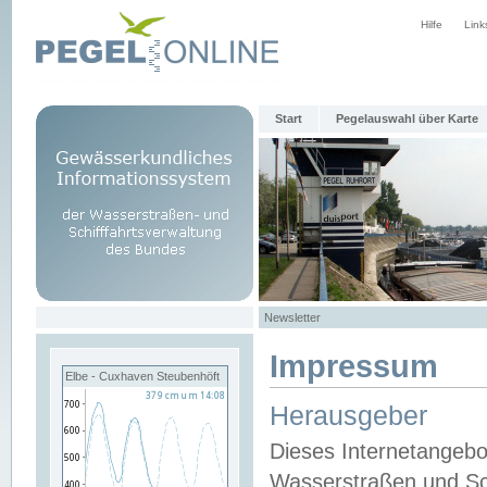
Hilfe
Link
Start
Pegelauswahl über Karte
Newsletter
Impressum
Elbe - Cuxhaven Steubenhöft
Herausgeber
Dieses Internetangebo
Wasserstraßen und Sch