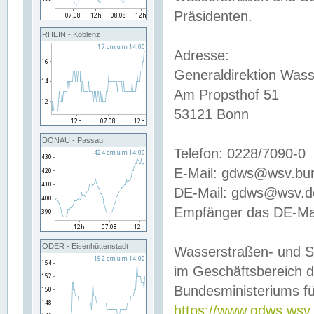
Präsidenten.
RHEIN - Koblenz
Adresse:
Generaldirektion Wass
Am Propsthof 51
53121 Bonn
DONAU - Passau
Telefon: 0228/7090-0
E-Mail: gdws@wsv.bu
DE-Mail: gdws@wsv.de-
Empfänger das DE-Mai
ODER - Eisenhüttenstadt
Wasserstraßen- und S
im Geschäftsbereich 
Bundesministeriums fü
https://www.gdws.wsv