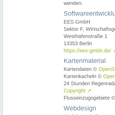
wenden.
Softwareentwickl
EES GmbH
Sektor F, Wirtschafts
Westhafenstraße 1
13353 Berlin
https://ees-gmbh.de/
Kartenmaterial
Kartendaten ©
OpenS
Kartenkacheln ©
Ope
24 Stunden Regenrad
Copyright
↗
Flusseinzugsgebiete 
Webdesign