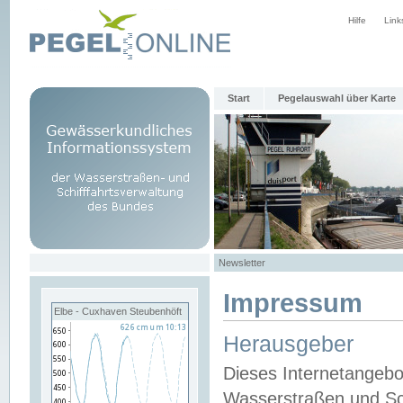
Hilfe
Link
Start
Pegelauswahl über Karte
Newsletter
Impressum
Elbe - Cuxhaven Steubenhöft
Herausgeber
Dieses Internetangebo
Wasserstraßen und Sch