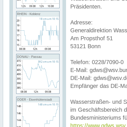
Präsidenten.
RHEIN - Koblenz
Adresse:
Generaldirektion Wass
Am Propsthof 51
53121 Bonn
DONAU - Passau
Telefon: 0228/7090-0
E-Mail: gdws@wsv.bu
DE-Mail: gdws@wsv.de-
Empfänger das DE-Mai
ODER - Eisenhüttenstadt
Wasserstraßen- und S
im Geschäftsbereich 
Bundesministeriums fü
https://www.gdws.wsv