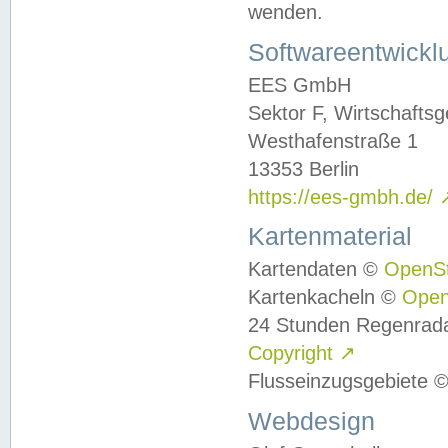
wenden.
Softwareentwickl
EES GmbH
Sektor F, Wirtschafts
Westhafenstraße 1
13353 Berlin
https://ees-gmbh.de/
Kartenmaterial
Kartendaten ©
OpenS
Kartenkacheln ©
Ope
24 Stunden Regenrad
Copyright
↗
Flusseinzugsgebiete 
Webdesign