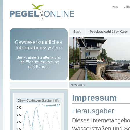
Hilfe
Link
Start
Pegelauswahl über Karte
Newsletter
Impressum
Elbe - Cuxhaven Steubenhöft
Herausgeber
Dieses Internetangebo
Wasserstraßen und Sch