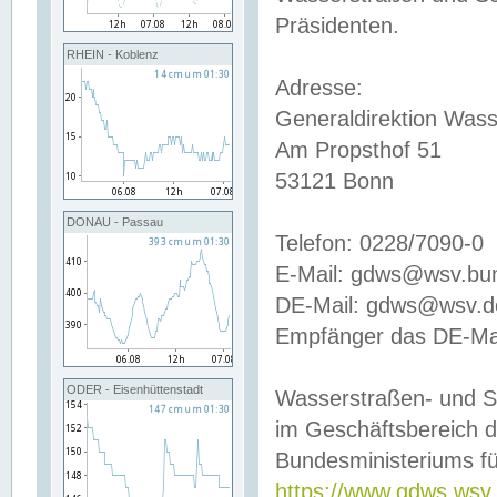
Präsidenten.
RHEIN - Koblenz
Adresse:
Generaldirektion Wass
Am Propsthof 51
53121 Bonn
DONAU - Passau
Telefon: 0228/7090-0
E-Mail: gdws@wsv.bu
DE-Mail: gdws@wsv.de-
Empfänger das DE-Mai
ODER - Eisenhüttenstadt
Wasserstraßen- und S
im Geschäftsbereich 
Bundesministeriums fü
https://www.gdws.wsv