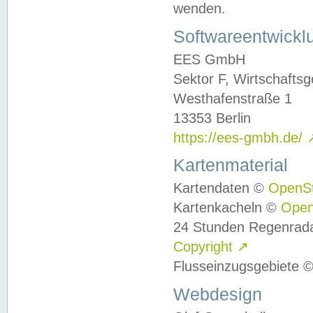
wenden.
Softwareentwickl
EES GmbH
Sektor F, Wirtschafts
Westhafenstraße 1
13353 Berlin
https://ees-gmbh.de/
Kartenmaterial
Kartendaten ©
OpenS
Kartenkacheln ©
Ope
24 Stunden Regenrad
Copyright
↗
Flusseinzugsgebiete 
Webdesign