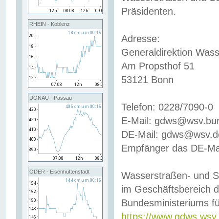
Präsidenten.
RHEIN - Koblenz
Adresse:
Generaldirektion Wass
Am Propsthof 51
53121 Bonn
DONAU - Passau
Telefon: 0228/7090-0
E-Mail: gdws@wsv.bu
DE-Mail: gdws@wsv.de-
Empfänger das DE-Mai
ODER - Eisenhüttenstadt
Wasserstraßen- und S
im Geschäftsbereich 
Bundesministeriums fü
https://www.gdws.wsv