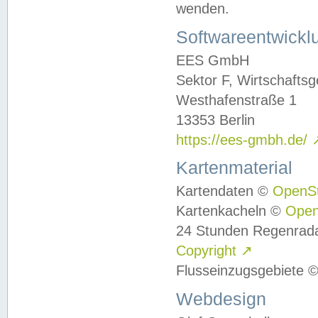
wenden.
Softwareentwickl
EES GmbH
Sektor F, Wirtschafts
Westhafenstraße 1
13353 Berlin
https://ees-gmbh.de/
Kartenmaterial
Kartendaten ©
OpenS
Kartenkacheln ©
Ope
24 Stunden Regenrad
Copyright
↗
Flusseinzugsgebiete 
Webdesign