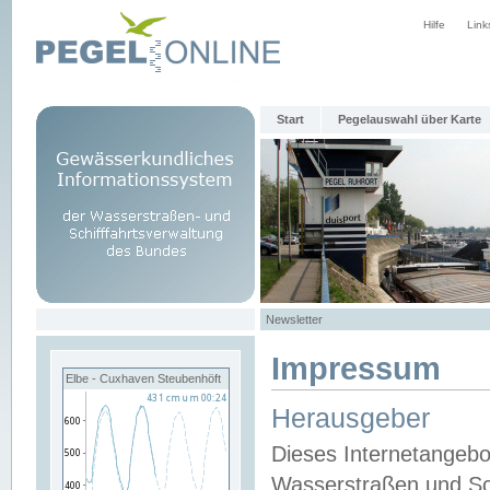
Hilfe
Link
Start
Pegelauswahl über Karte
Newsletter
Impressum
Elbe - Cuxhaven Steubenhöft
Herausgeber
Dieses Internetangebo
Wasserstraßen und Sch