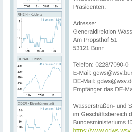
Präsidenten.
RHEIN - Koblenz
Adresse:
Generaldirektion Wass
Am Propsthof 51
53121 Bonn
DONAU - Passau
Telefon: 0228/7090-0
E-Mail: gdws@wsv.bu
DE-Mail: gdws@wsv.de-
Empfänger das DE-Mai
ODER - Eisenhüttenstadt
Wasserstraßen- und S
im Geschäftsbereich 
Bundesministeriums fü
https://www.gdws.wsv