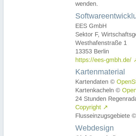
wenden.
Softwareentwickl
EES GmbH
Sektor F, Wirtschafts
Westhafenstraße 1
13353 Berlin
https://ees-gmbh.de/
Kartenmaterial
Kartendaten ©
OpenS
Kartenkacheln ©
Ope
24 Stunden Regenrad
Copyright
↗
Flusseinzugsgebiete 
Webdesign