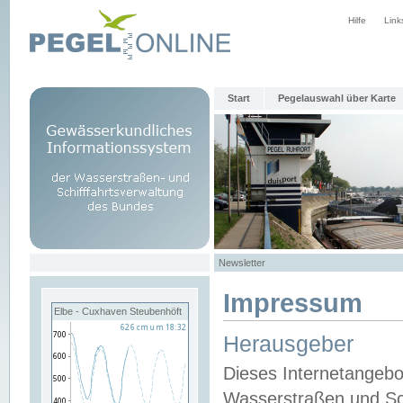
Hilfe
Link
Start
Pegelauswahl über Karte
Newsletter
Impressum
Elbe - Cuxhaven Steubenhöft
Herausgeber
Dieses Internetangebo
Wasserstraßen und Sch