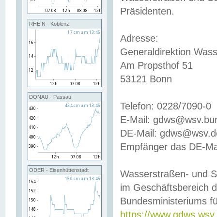
Präsidenten.
RHEIN - Koblenz
Adresse:
Generaldirektion Wass
Am Propsthof 51
53121 Bonn
DONAU - Passau
Telefon: 0228/7090-0
E-Mail: gdws@wsv.bu
DE-Mail: gdws@wsv.de-
Empfänger das DE-Mai
ODER - Eisenhüttenstadt
Wasserstraßen- und S
im Geschäftsbereich 
Bundesministeriums fü
https://www.gdws.wsv