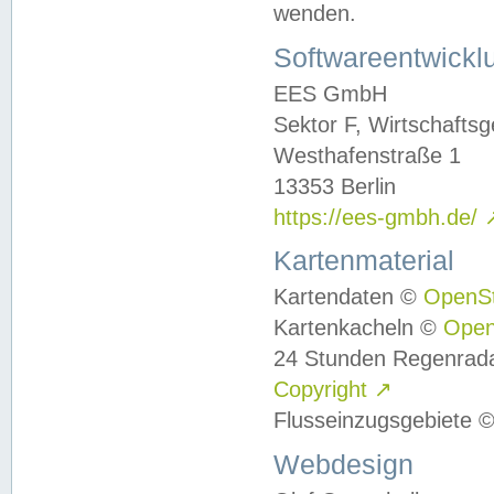
wenden.
Softwareentwickl
EES GmbH
Sektor F, Wirtschafts
Westhafenstraße 1
13353 Berlin
https://ees-gmbh.de/
Kartenmaterial
Kartendaten ©
OpenS
Kartenkacheln ©
Ope
24 Stunden Regenrad
Copyright
↗
Flusseinzugsgebiete 
Webdesign