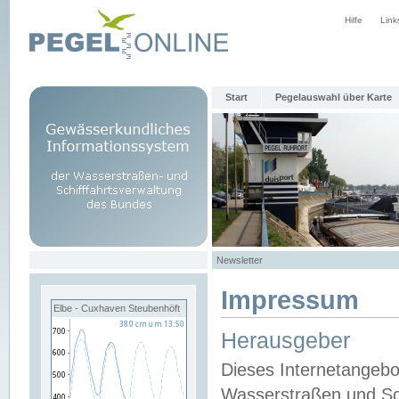
Hilfe
Link
Start
Pegelauswahl über Karte
Newsletter
Impressum
Elbe - Cuxhaven Steubenhöft
Herausgeber
Dieses Internetangebo
Wasserstraßen und Sch