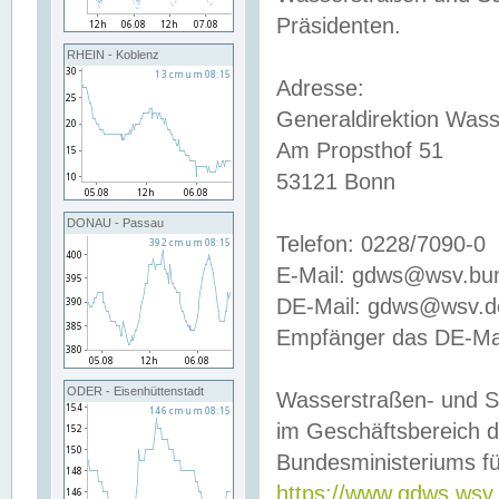
Präsidenten.
RHEIN - Koblenz
Adresse:
Generaldirektion Wass
Am Propsthof 51
53121 Bonn
DONAU - Passau
Telefon: 0228/7090-0
E-Mail: gdws@wsv.bu
DE-Mail: gdws@wsv.de-
Empfänger das DE-Mai
ODER - Eisenhüttenstadt
Wasserstraßen- und S
im Geschäftsbereich 
Bundesministeriums fü
https://www.gdws.wsv