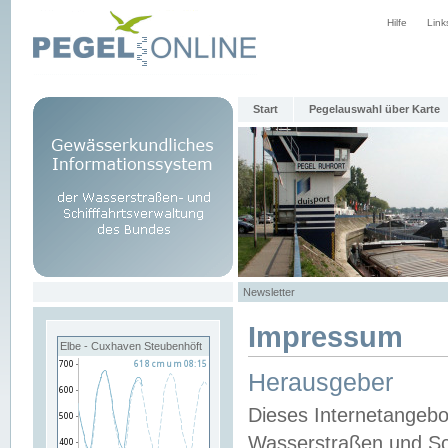
Hilfe
Link
Start
Pegelauswahl über Karte
Newsletter
Impressum
Elbe - Cuxhaven Steubenhöft
Herausgeber
Dieses Internetangebo
Wasserstraßen und Sch