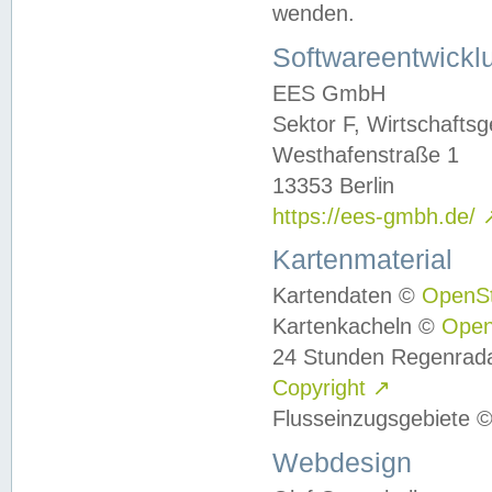
wenden.
Softwareentwickl
EES GmbH
Sektor F, Wirtschafts
Westhafenstraße 1
13353 Berlin
https://ees-gmbh.de/
Kartenmaterial
Kartendaten ©
OpenS
Kartenkacheln ©
Ope
24 Stunden Regenrad
Copyright
↗
Flusseinzugsgebiete 
Webdesign