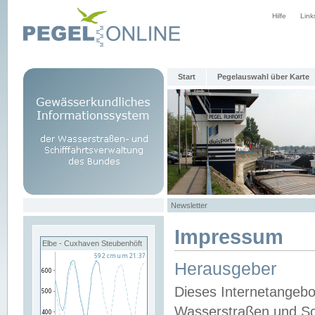
Hilfe
Link
Start
Pegelauswahl über Karte
Newsletter
Impressum
Elbe - Cuxhaven Steubenhöft
Herausgeber
Dieses Internetangebo
Wasserstraßen und Sch