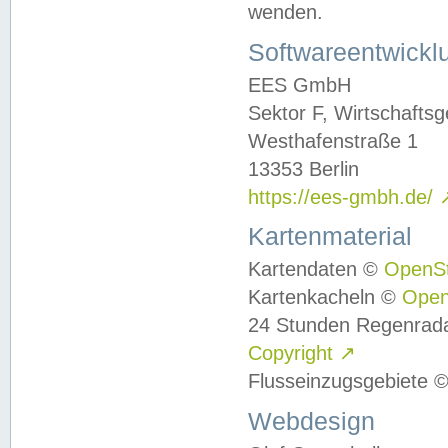
wenden.
Softwareentwickl
EES GmbH
Sektor F, Wirtschafts
Westhafenstraße 1
13353 Berlin
https://ees-gmbh.de/
Kartenmaterial
Kartendaten ©
OpenS
Kartenkacheln ©
Ope
24 Stunden Regenrad
Copyright
↗
Flusseinzugsgebiete 
Webdesign