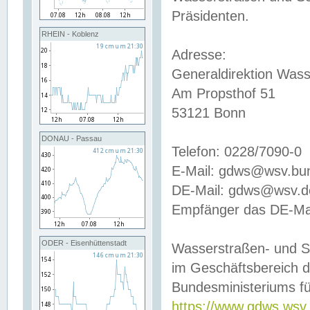
Präsidenten.
RHEIN - Koblenz
Adresse:
Generaldirektion Wass
Am Propsthof 51
53121 Bonn
DONAU - Passau
Telefon: 0228/7090-0
E-Mail: gdws@wsv.bu
DE-Mail: gdws@wsv.de-
Empfänger das DE-Mai
ODER - Eisenhüttenstadt
Wasserstraßen- und S
im Geschäftsbereich 
Bundesministeriums fü
https://www.gdws.wsv