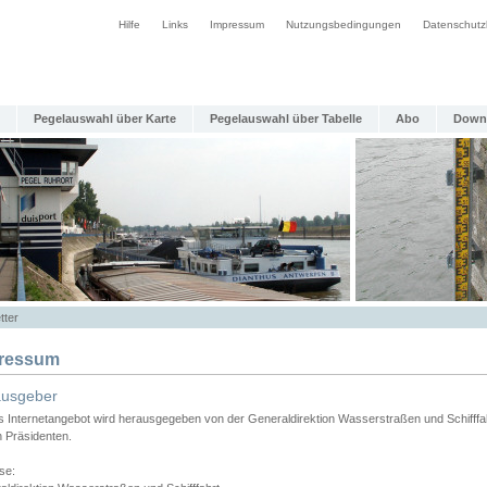
Hilfe
Links
Impressum
Nutzungsbedingungen
Datenschutz
Pegelauswahl über Karte
Pegelauswahl über Tabelle
Abo
Down
tter
ressum
ausgeber
s Internetangebot wird herausgegeben von der Generaldirektion Wasserstraßen und Schifffa
n Präsidenten.
se: