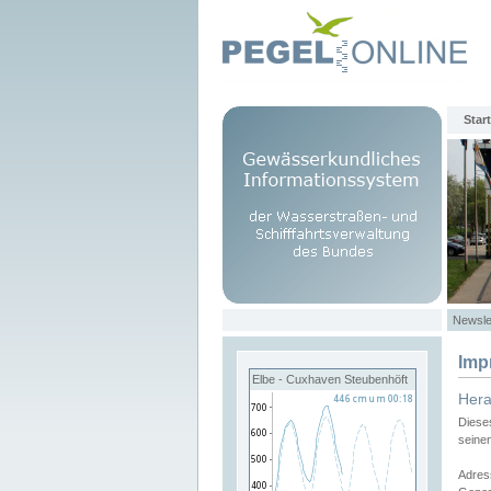
Start
Newsle
Imp
Elbe - Cuxhaven Steubenhöft
Her
Diese
seine
Adres