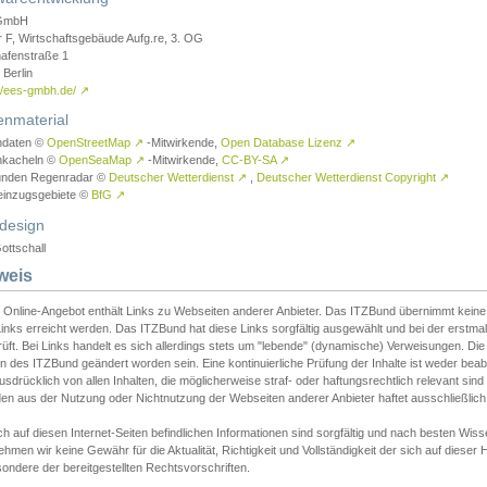
GmbH
r F, Wirtschaftsgebäude Aufg.re, 3. OG
afenstraße 1
Berlin
://ees-gmbh.de/
↗
enmaterial
ndaten ©
OpenStreetMap
↗
-Mitwirkende,
Open Database Lizenz
↗
nkacheln ©
OpenSeaMap
↗
-Mitwirkende,
CC-BY-SA
↗
unden Regenradar ©
Deutscher Wetterdienst
↗
,
Deutscher Wetterdienst Copyright
↗
einzugsgebiete ©
BfG
↗
design
ottschall
weis
 Online-Angebot enthält Links zu Webseiten anderer Anbieter. Das ITZBund übernimmt keine V
inks erreicht werden. Das ITZBund hat diese Links sorgfältig ausgewählt und bei der erstmal
üft. Bei Links handelt es sich allerdings stets um "lebende" (dynamische) Verweisungen. Die
 des ITZBund geändert worden sein. Eine kontinuierliche Prüfung der Inhalte ist weder beab
usdrücklich von allen Inhalten, die möglicherweise straf- oder haftungsrechtlich relevant sin
n aus der Nutzung oder Nichtnutzung der Webseiten anderer Anbieter haftet ausschließlich d
ch auf diesen Internet-Seiten befindlichen Informationen sind sorgfältig und nach besten 
hmen wir keine Gewähr für die Aktualität, Richtigkeit und Vollständigkeit der sich auf diese
ondere der bereitgestellten Rechtsvorschriften.