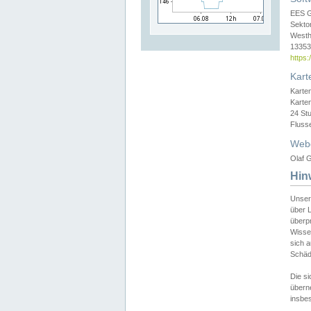
EES 
Sekto
Westh
13353 
https
Kart
Karte
Karte
24 St
Fluss
Web
Olaf G
Hin
Unser
über L
überpr
Wissen
sich a
Schäde
Die si
überne
insbes