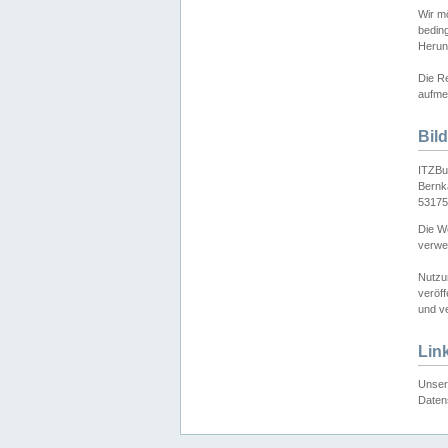
Wir mö
bedin
Herun
Die Re
aufmer
Bil
ITZBu
Bernk
53175
Die We
verwen
Nutzu
veröff
und ve
Lin
Unser 
Daten