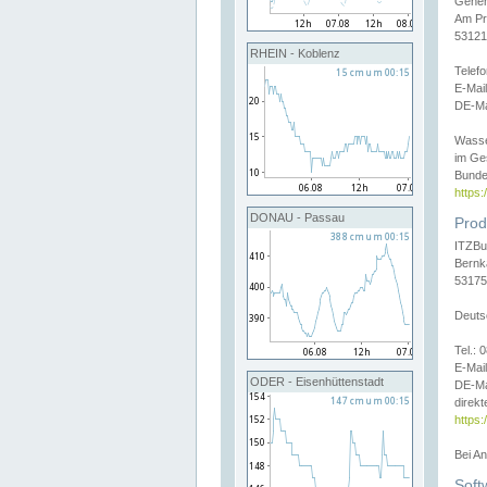
Gener
Am Pr
53121
RHEIN - Koblenz
Telef
E-Mai
DE-Ma
Wasse
im Ge
Bunde
https
DONAU - Passau
Prod
ITZBu
Bernk
53175
Deuts
Tel.:
E-Mail
ODER - Eisenhüttenstadt
DE-Ma
direkt
https:
Bei A
Soft