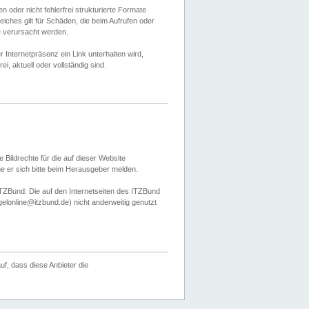
 oder nicht fehlerfrei strukturierte Formate
ches gilt für Schäden, die beim Aufrufen oder
e verursacht werden.
er Internetpräsenz ein Link unterhalten wird,
, aktuell oder vollständig sind.
 Bildrechte für die auf dieser Website
öge er sich bitte beim Herausgeber melden.
TZBund: Die auf den Internetseiten des ITZBund
gelonline@itzbund.de) nicht anderweitig genutzt
f, dass diese Anbieter die