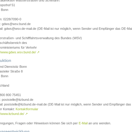
aldirektion Wasserstraßen und Schifffahrt
opsthof 51
 Bonn
on: 0228/7090-0
l: gdws@wsv.bund.de
il: gdws@wsv.de-mail.de (DE-Mail ist nur möglich, wenn Sender und Empfänger das DE-Mail
rstraßen- und Schifffahrtsverwaltung des Bundes (WSV)
schäftsbereich des
sministeriums für Verkehr
://www.gdws.wsv.bund.de/
↗
uktion
nd Dienstsitz Bonn
asteler Straße 8
 Bonn
chland
 0800 800 75451
: poststelle@itzbund.de
il: poststelle@itzbund.de-mail.de (DE-Mail ist nur möglich, wenn Sender und Empfänger das
er Kontakt:
Kontaktformular
//www.itzbund.de/
↗
nregungen, Fragen oder Hinweisen können Sie sich per
E-Mail
an uns wenden.
wareentwicklung