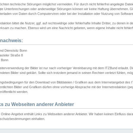
chten technische Störungen möglichst vermeiden. Für durch nicht fehlerfrei angelegte Dateien
gte Unterbrechungen oder anderweitige Störungen können wir keine Haftung übernehmen. Glei
terladen von Daten durch Computerviren oder bei der Installation oder Nutzung von Softwar
daktion bittet die Nutzer, ggf. auf rechtswidrige oder fehlerhafte Inhalte Dritter, zu denen in d
ksam zu machen. Ebenso wird um eine Nachricht gebeten, wenn eigene Inhalte nicht fehlerfrei
dnachweis:
nd Dienstsitz Bonn
asteler Straße 8
 Bonn
iterverwendung der Bilder ist nur nach vorheriger Vereinbarung mit dem ITZBund erlaubt. Die
deten Bilder sind geklärt. Sollte sich trotzdem jemand in seinen Rechten verletzt fühlen, m
ngsbedingungen für den Download von Bilddateien / Grafiken aus dem Internetangebot des I
entlichten Bilder und Grafiken dürfen ohne vorherige Absprache mit der Internetredaktion (pe
röffentlicht werden.
ks zu Webseiten anderer Anbieter
Online-Angebot enthält Links zu Webseiten anderer Anbieter. Wir haben keinen Einfluss darau
schutzbestimmungen einhalten.