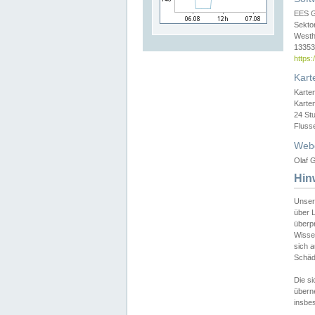
EES 
Sekto
Westh
13353 
https
Kart
Karte
Karte
24 St
Fluss
Web
Olaf G
Hin
Unser
über L
überpr
Wissen
sich a
Schäde
Die si
überne
insbes