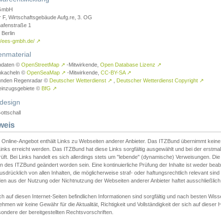
GmbH
r F, Wirtschaftsgebäude Aufg.re, 3. OG
afenstraße 1
Berlin
://ees-gmbh.de/
↗
enmaterial
ndaten ©
OpenStreetMap
↗
-Mitwirkende,
Open Database Lizenz
↗
nkacheln ©
OpenSeaMap
↗
-Mitwirkende,
CC-BY-SA
↗
unden Regenradar ©
Deutscher Wetterdienst
↗
,
Deutscher Wetterdienst Copyright
↗
einzugsgebiete ©
BfG
↗
design
ottschall
weis
 Online-Angebot enthält Links zu Webseiten anderer Anbieter. Das ITZBund übernimmt keine V
inks erreicht werden. Das ITZBund hat diese Links sorgfältig ausgewählt und bei der erstmal
üft. Bei Links handelt es sich allerdings stets um "lebende" (dynamische) Verweisungen. Die
 des ITZBund geändert worden sein. Eine kontinuierliche Prüfung der Inhalte ist weder beab
usdrücklich von allen Inhalten, die möglicherweise straf- oder haftungsrechtlich relevant sin
n aus der Nutzung oder Nichtnutzung der Webseiten anderer Anbieter haftet ausschließlich d
ch auf diesen Internet-Seiten befindlichen Informationen sind sorgfältig und nach besten 
hmen wir keine Gewähr für die Aktualität, Richtigkeit und Vollständigkeit der sich auf diese
ondere der bereitgestellten Rechtsvorschriften.