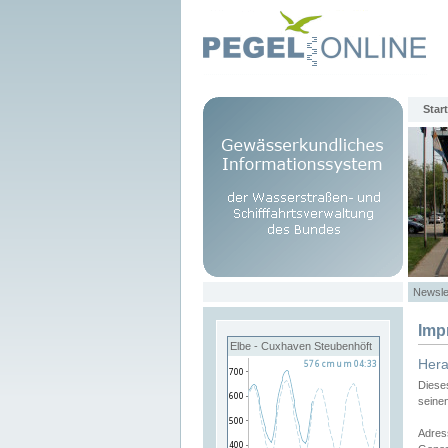
Start
Newsle
Imp
Elbe - Cuxhaven Steubenhöft
Her
Diese
seine
Adres