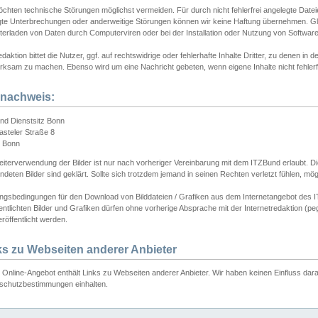
chten technische Störungen möglichst vermeiden. Für durch nicht fehlerfrei angelegte Dateien
gte Unterbrechungen oder anderweitige Störungen können wir keine Haftung übernehmen. Glei
terladen von Daten durch Computerviren oder bei der Installation oder Nutzung von Softwar
daktion bittet die Nutzer, ggf. auf rechtswidrige oder fehlerhafte Inhalte Dritter, zu denen in d
ksam zu machen. Ebenso wird um eine Nachricht gebeten, wenn eigene Inhalte nicht fehlerfrei
dnachweis:
nd Dienstsitz Bonn
asteler Straße 8
 Bonn
iterverwendung der Bilder ist nur nach vorheriger Vereinbarung mit dem ITZBund erlaubt. Die
deten Bilder sind geklärt. Sollte sich trotzdem jemand in seinen Rechten verletzt fühlen, m
ngsbedingungen für den Download von Bilddateien / Grafiken aus dem Internetangebot des I
entlichten Bilder und Grafiken dürfen ohne vorherige Absprache mit der Internetredaktion (pe
röffentlicht werden.
ks zu Webseiten anderer Anbieter
Online-Angebot enthält Links zu Webseiten anderer Anbieter. Wir haben keinen Einfluss darau
schutzbestimmungen einhalten.