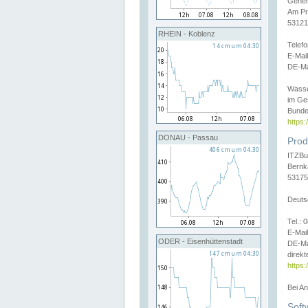
Gener
Am Pr
53121
RHEIN - Koblenz
Telef
E-Mai
DE-Ma
Wasse
im Ge
Bunde
https
DONAU - Passau
Prod
ITZBu
Bernk
53175
Deuts
Tel.:
E-Mail
ODER - Eisenhüttenstadt
DE-Ma
direkt
https:
Bei A
Soft