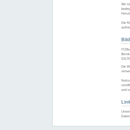
Wir mö
bedin
Herun
Die Re
aufmer
Bil
ITZBu
Bernk
53175
Die We
verwen
Nutzu
veröff
und ve
Lin
Unser 
Daten