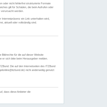
 oder nicht fehlerfrei strukturierte Formate
ches gilt für Schäden, die beim Aufrufen oder
e verursacht werden.
er Internetpräsenz ein Link unterhalten wird,
, aktuell oder vollständig sind.
 Bildrechte für die auf dieser Website
öge er sich bitte beim Herausgeber melden.
TZBund: Die auf den Internetseiten des ITZBund
gelonline@itzbund.de) nicht anderweitig genutzt
f, dass diese Anbieter die