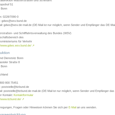
aldirektion Wasserstraßen und Schifffahrt
opsthof 51
 Bonn
on: 0228/7090-0
l: gdws@wsv.bund.de
il: gdws@wsv.de-mail.de (DE-Mail ist nur möglich, wenn Sender und Empfänger das DE-Mail
rstraßen- und Schifffahrtsverwaltung des Bundes (WSV)
schäftsbereich des
sministeriums für Verkehr
://www.gdws.wsv.bund.de/
↗
uktion
nd Dienstsitz Bonn
asteler Straße 8
 Bonn
chland
 0800 800 75451
: poststelle@itzbund.de
il: poststelle@itzbund.de-mail.de (DE-Mail ist nur möglich, wenn Sender und Empfänger das
er Kontakt:
Kontaktformular
//www.itzbund.de/
↗
nregungen, Fragen oder Hinweisen können Sie sich per
E-Mail
an uns wenden.
wareentwicklung