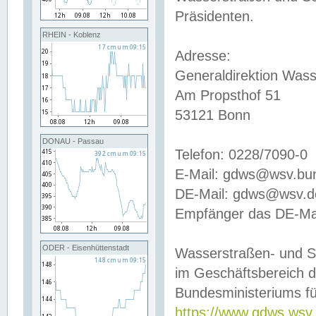
Präsidenten.
RHEIN - Koblenz
Adresse:
Generaldirektion Wass
Am Propsthof 51
53121 Bonn
DONAU - Passau
Telefon: 0228/7090-0
E-Mail: gdws@wsv.bu
DE-Mail: gdws@wsv.de-
Empfänger das DE-Mai
ODER - Eisenhüttenstadt
Wasserstraßen- und S
im Geschäftsbereich 
Bundesministeriums fü
https://www.gdws.wsv