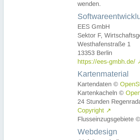
wenden.
Softwareentwickl
EES GmbH
Sektor F, Wirtschafts
Westhafenstraße 1
13353 Berlin
https://ees-gmbh.de/
Kartenmaterial
Kartendaten ©
OpenS
Kartenkacheln ©
Ope
24 Stunden Regenrad
Copyright
↗
Flusseinzugsgebiete 
Webdesign