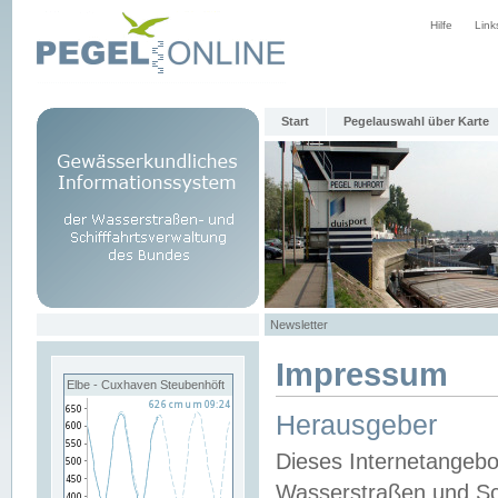
Hilfe
Link
Start
Pegelauswahl über Karte
Newsletter
Impressum
Elbe - Cuxhaven Steubenhöft
Herausgeber
Dieses Internetangebo
Wasserstraßen und Sch