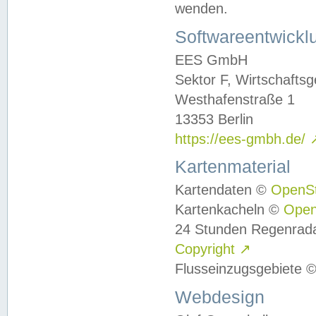
wenden.
Softwareentwickl
EES GmbH
Sektor F, Wirtschafts
Westhafenstraße 1
13353 Berlin
https://ees-gmbh.de/
Kartenmaterial
Kartendaten ©
OpenS
Kartenkacheln ©
Ope
24 Stunden Regenrad
Copyright
↗
Flusseinzugsgebiete 
Webdesign