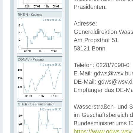
Präsidenten.
RHEIN - Koblenz
Adresse:
Generaldirektion Wass
Am Propsthof 51
53121 Bonn
DONAU - Passau
Telefon: 0228/7090-0
E-Mail: gdws@wsv.bu
DE-Mail: gdws@wsv.de-
Empfänger das DE-Mai
ODER - Eisenhüttenstadt
Wasserstraßen- und S
im Geschäftsbereich 
Bundesministeriums fü
https://www.gdws.wsv