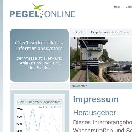
Hilfe
Link
Start
Pegelauswahl über Karte
Newsletter
Impressum
Elbe - Cuxhaven Steubenhöft
Herausgeber
Dieses Internetangebo
Wasserstraßen und Sch