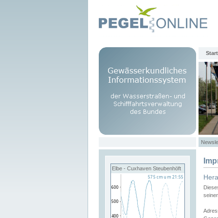
Start
Newsle
Imp
Elbe - Cuxhaven Steubenhöft
Her
Diese
seine
Adres