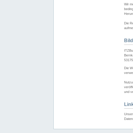
Wir mö
bedin
Herun
Die Re
aufmer
Bil
ITZBu
Bernk
53175
Die We
verwen
Nutzu
veröff
und ve
Lin
Unser 
Daten