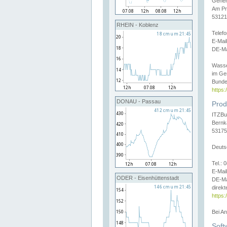
Gener
Am Pr
53121
RHEIN - Koblenz
Telef
E-Mai
DE-Ma
Wasse
im Ge
Bunde
https
DONAU - Passau
Prod
ITZBu
Bernk
53175
Deuts
Tel.:
E-Mail
ODER - Eisenhüttenstadt
DE-Ma
direkt
https:
Bei A
Soft