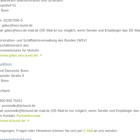
aldirektion Wasserstraßen und Schifffahrt
opsthof 51
 Bonn
on: 0228/7090-0
l: gdws@wsv.bund.de
il: gdws@wsv.de-mail.de (DE-Mail ist nur möglich, wenn Sender und Empfänger das DE-Mail
rstraßen- und Schifffahrtsverwaltung des Bundes (WSV)
schäftsbereich des
sministeriums für Verkehr
://www.gdws.wsv.bund.de/
↗
uktion
nd Dienstsitz Bonn
asteler Straße 8
 Bonn
chland
 0800 800 75451
: poststelle@itzbund.de
il: poststelle@itzbund.de-mail.de (DE-Mail ist nur möglich, wenn Sender und Empfänger das
er Kontakt:
Kontaktformular
//www.itzbund.de/
↗
nregungen, Fragen oder Hinweisen können Sie sich per
E-Mail
an uns wenden.
wareentwicklung