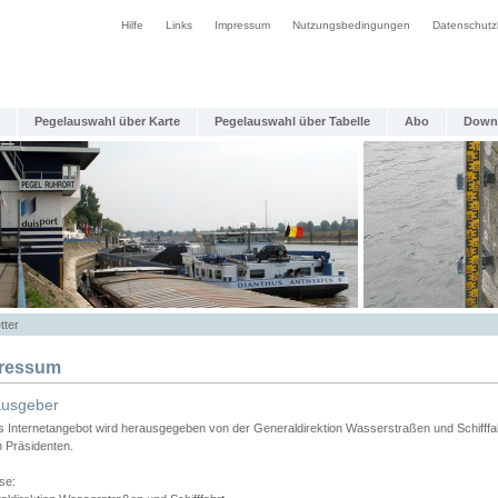
Hilfe
Links
Impressum
Nutzungsbedingungen
Datenschutz
Pegelauswahl über Karte
Pegelauswahl über Tabelle
Abo
Down
tter
ressum
ausgeber
s Internetangebot wird herausgegeben von der Generaldirektion Wasserstraßen und Schifffa
n Präsidenten.
se: