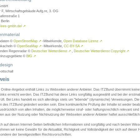
GmbH
r F, Wirtschaftsgebäude Aufg.re, 3. OG
afenstraße 1
Berlin
://ees-gmbh.de/
↗
enmaterial
ndaten ©
OpenStreetMap
↗
-Mitwirkende,
Open Database Lizenz
↗
nkacheln ©
OpenSeaMap
↗
-Mitwirkende,
CC-BY-SA
↗
unden Regenradar ©
Deutscher Wetterdienst
↗
,
Deutscher Wetterdienst Copyright
↗
einzugsgebiete ©
BfG
↗
design
ottschall
weis
 Online-Angebot enthält Links zu Webseiten anderer Anbieter. Das ITZBund übernimmt keine V
inks erreicht werden. Das ITZBund hat diese Links sorgfältig ausgewählt und bei der erstmal
üft. Bei Links handelt es sich allerdings stets um "lebende" (dynamische) Verweisungen. Die
 des ITZBund geändert worden sein. Eine kontinuierliche Prüfung der Inhalte ist weder beab
usdrücklich von allen Inhalten, die möglicherweise straf- oder haftungsrechtlich relevant sin
n aus der Nutzung oder Nichtnutzung der Webseiten anderer Anbieter haftet ausschließlich d
ch auf diesen Internet-Seiten befindlichen Informationen sind sorgfältig und nach besten 
hmen wir keine Gewähr für die Aktualität, Richtigkeit und Vollständigkeit der sich auf diese
ondere der bereitgestellten Rechtsvorschriften.