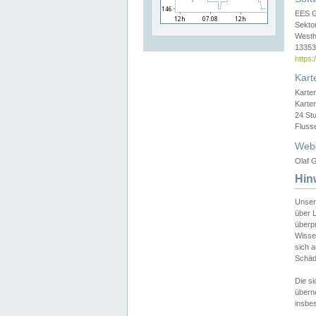
EES 
Sekto
Westh
13353 
https
Kart
Karte
Karte
24 St
Fluss
Web
Olaf G
Hin
Unser
über L
überpr
Wissen
sich a
Schäde
Die si
überne
insbes