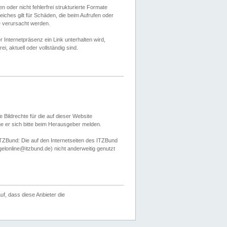
 oder nicht fehlerfrei strukturierte Formate
ches gilt für Schäden, die beim Aufrufen oder
e verursacht werden.
er Internetpräsenz ein Link unterhalten wird,
, aktuell oder vollständig sind.
 Bildrechte für die auf dieser Website
öge er sich bitte beim Herausgeber melden.
TZBund: Die auf den Internetseiten des ITZBund
gelonline@itzbund.de) nicht anderweitig genutzt
f, dass diese Anbieter die