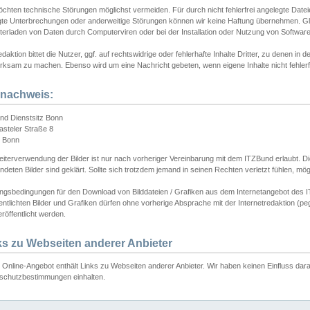
chten technische Störungen möglichst vermeiden. Für durch nicht fehlerfrei angelegte Dateien
gte Unterbrechungen oder anderweitige Störungen können wir keine Haftung übernehmen. Glei
terladen von Daten durch Computerviren oder bei der Installation oder Nutzung von Softwar
daktion bittet die Nutzer, ggf. auf rechtswidrige oder fehlerhafte Inhalte Dritter, zu denen in d
ksam zu machen. Ebenso wird um eine Nachricht gebeten, wenn eigene Inhalte nicht fehlerfrei
dnachweis:
nd Dienstsitz Bonn
asteler Straße 8
 Bonn
iterverwendung der Bilder ist nur nach vorheriger Vereinbarung mit dem ITZBund erlaubt. Die
deten Bilder sind geklärt. Sollte sich trotzdem jemand in seinen Rechten verletzt fühlen, m
ngsbedingungen für den Download von Bilddateien / Grafiken aus dem Internetangebot des I
entlichten Bilder und Grafiken dürfen ohne vorherige Absprache mit der Internetredaktion (pe
röffentlicht werden.
ks zu Webseiten anderer Anbieter
Online-Angebot enthält Links zu Webseiten anderer Anbieter. Wir haben keinen Einfluss darau
schutzbestimmungen einhalten.