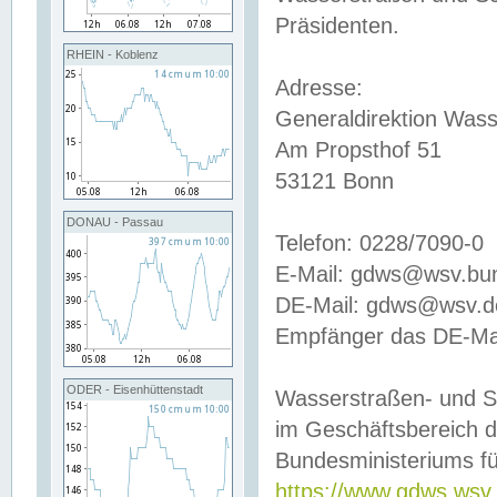
Präsidenten.
RHEIN - Koblenz
Adresse:
Generaldirektion Wass
Am Propsthof 51
53121 Bonn
DONAU - Passau
Telefon: 0228/7090-0
E-Mail: gdws@wsv.bu
DE-Mail: gdws@wsv.de-
Empfänger das DE-Mai
ODER - Eisenhüttenstadt
Wasserstraßen- und S
im Geschäftsbereich 
Bundesministeriums fü
https://www.gdws.wsv