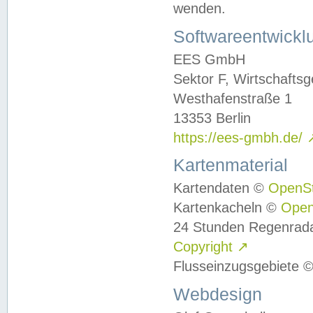
wenden.
Softwareentwickl
EES GmbH
Sektor F, Wirtschafts
Westhafenstraße 1
13353 Berlin
https://ees-gmbh.de/
Kartenmaterial
Kartendaten ©
OpenS
Kartenkacheln ©
Ope
24 Stunden Regenrad
Copyright
↗
Flusseinzugsgebiete 
Webdesign