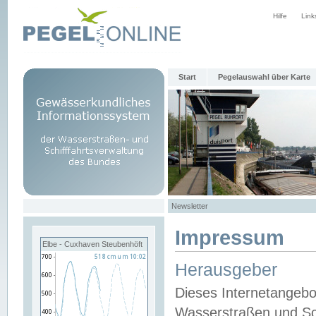
Hilfe
Link
Start
Pegelauswahl über Karte
Newsletter
Impressum
Elbe - Cuxhaven Steubenhöft
Herausgeber
Dieses Internetangebo
Wasserstraßen und Sch