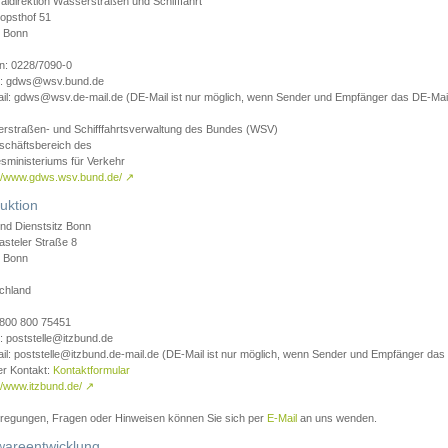
aldirektion Wasserstraßen und Schifffahrt
opsthof 51
 Bonn
on: 0228/7090-0
l: gdws@wsv.bund.de
il: gdws@wsv.de-mail.de (DE-Mail ist nur möglich, wenn Sender und Empfänger das DE-Mail
rstraßen- und Schifffahrtsverwaltung des Bundes (WSV)
schäftsbereich des
sministeriums für Verkehr
://www.gdws.wsv.bund.de/
↗
uktion
nd Dienstsitz Bonn
asteler Straße 8
 Bonn
chland
 0800 800 75451
: poststelle@itzbund.de
il: poststelle@itzbund.de-mail.de (DE-Mail ist nur möglich, wenn Sender und Empfänger das
er Kontakt:
Kontaktformular
//www.itzbund.de/
↗
nregungen, Fragen oder Hinweisen können Sie sich per
E-Mail
an uns wenden.
wareentwicklung