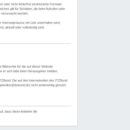
 oder nicht fehlerfrei strukturierte Formate
ches gilt für Schäden, die beim Aufrufen oder
e verursacht werden.
er Internetpräsenz ein Link unterhalten wird,
, aktuell oder vollständig sind.
 Bildrechte für die auf dieser Website
öge er sich bitte beim Herausgeber melden.
TZBund: Die auf den Internetseiten des ITZBund
gelonline@itzbund.de) nicht anderweitig genutzt
f, dass diese Anbieter die