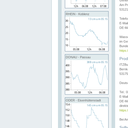
Gener
Am Pr
53121
RHEIN - Koblenz
Telef
E-Mai
DE-Ma
Wasse
im Ge
Bunde
https
DONAU - Passau
Prod
ITZBu
Bernk
53175
Deuts
Tel.:
E-Mail
ODER - Eisenhüttenstadt
DE-Ma
direkt
https:
Bei A
Soft