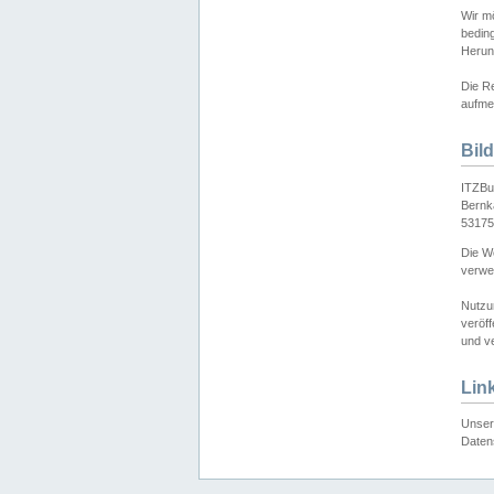
Wir mö
bedin
Herun
Die Re
aufmer
Bil
ITZBu
Bernk
53175
Die We
verwen
Nutzu
veröff
und ve
Lin
Unser 
Daten