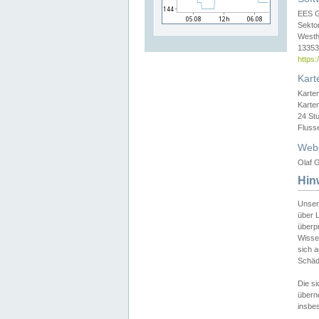
EES 
Sekto
Westh
13353 
https
Kart
Karte
Karte
24 St
Fluss
Web
Olaf G
Hin
Unser
über L
überpr
Wissen
sich a
Schäde
Die si
überne
insbes