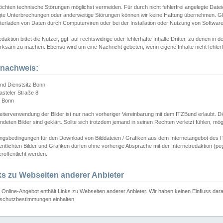
chten technische Störungen möglichst vermeiden. Für durch nicht fehlerfrei angelegte Dateien
gte Unterbrechungen oder anderweitige Störungen können wir keine Haftung übernehmen. Glei
terladen von Daten durch Computerviren oder bei der Installation oder Nutzung von Softwar
daktion bittet die Nutzer, ggf. auf rechtswidrige oder fehlerhafte Inhalte Dritter, zu denen in d
ksam zu machen. Ebenso wird um eine Nachricht gebeten, wenn eigene Inhalte nicht fehlerfrei
dnachweis:
nd Dienstsitz Bonn
asteler Straße 8
 Bonn
iterverwendung der Bilder ist nur nach vorheriger Vereinbarung mit dem ITZBund erlaubt. Die
deten Bilder sind geklärt. Sollte sich trotzdem jemand in seinen Rechten verletzt fühlen, m
ngsbedingungen für den Download von Bilddateien / Grafiken aus dem Internetangebot des I
entlichten Bilder und Grafiken dürfen ohne vorherige Absprache mit der Internetredaktion (pe
röffentlicht werden.
ks zu Webseiten anderer Anbieter
Online-Angebot enthält Links zu Webseiten anderer Anbieter. Wir haben keinen Einfluss darau
schutzbestimmungen einhalten.