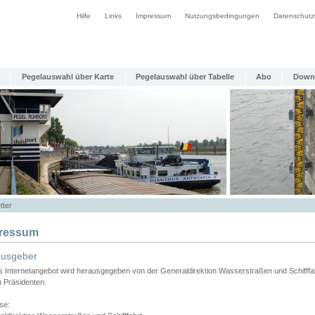
Hilfe
Links
Impressum
Nutzungsbedingungen
Datenschutz
Pegelauswahl über Karte
Pegelauswahl über Tabelle
Abo
Down
tter
ressum
ausgeber
s Internetangebot wird herausgegeben von der Generaldirektion Wasserstraßen und Schifffa
n Präsidenten.
se: