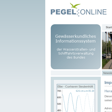
Start
Newsle
Imp
Elbe - Cuxhaven Steubenhöft
Her
Diese
seine
Adres