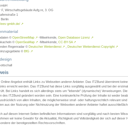
GmbH
r F, Wirtschaftsgebäude Aufg.re, 3. OG
afenstraße 1
Berlin
://ees-gmbh.de/
↗
enmaterial
ndaten ©
OpenStreetMap
↗
-Mitwirkende,
Open Database Lizenz
↗
nkacheln ©
OpenSeaMap
↗
-Mitwirkende,
CC-BY-SA
↗
unden Regenradar ©
Deutscher Wetterdienst
↗
,
Deutscher Wetterdienst Copyright
↗
einzugsgebiete ©
BfG
↗
design
ottschall
weis
 Online-Angebot enthält Links zu Webseiten anderer Anbieter. Das ITZBund übernimmt keine V
inks erreicht werden. Das ITZBund hat diese Links sorgfältig ausgewählt und bei der erstmal
üft. Bei Links handelt es sich allerdings stets um "lebende" (dynamische) Verweisungen. Die
 des ITZBund geändert worden sein. Eine kontinuierliche Prüfung der Inhalte ist weder beab
usdrücklich von allen Inhalten, die möglicherweise straf- oder haftungsrechtlich relevant sin
n aus der Nutzung oder Nichtnutzung der Webseiten anderer Anbieter haftet ausschließlich d
ch auf diesen Internet-Seiten befindlichen Informationen sind sorgfältig und nach besten 
hmen wir keine Gewähr für die Aktualität, Richtigkeit und Vollständigkeit der sich auf diese
ondere der bereitgestellten Rechtsvorschriften.