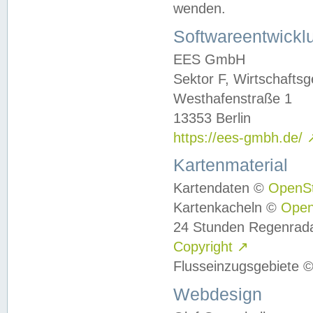
wenden.
Softwareentwickl
EES GmbH
Sektor F, Wirtschafts
Westhafenstraße 1
13353 Berlin
https://ees-gmbh.de/
Kartenmaterial
Kartendaten ©
OpenS
Kartenkacheln ©
Ope
24 Stunden Regenrad
Copyright
↗
Flusseinzugsgebiete 
Webdesign