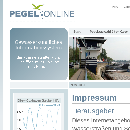
Hilfe
Link
Start
Pegelauswahl über Karte
Newsletter
Impressum
Elbe - Cuxhaven Steubenhöft
Herausgeber
Dieses Internetangebo
Wasserstraßen und Sch