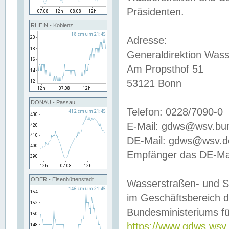
Präsidenten.
RHEIN - Koblenz
Adresse:
Generaldirektion Wass
Am Propsthof 51
53121 Bonn
DONAU - Passau
Telefon: 0228/7090-0
E-Mail: gdws@wsv.bu
DE-Mail: gdws@wsv.de-
Empfänger das DE-Mai
ODER - Eisenhüttenstadt
Wasserstraßen- und S
im Geschäftsbereich 
Bundesministeriums fü
https://www.gdws.wsv