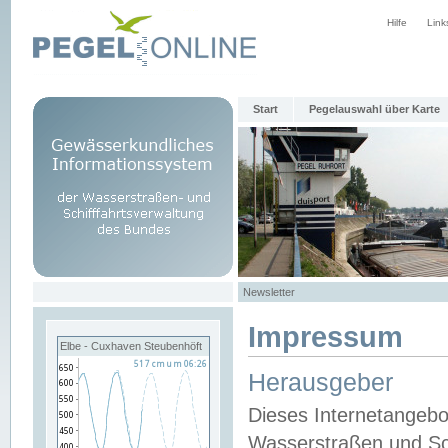
Hilfe
Link
Start
Pegelauswahl über Karte
Newsletter
Impressum
Elbe - Cuxhaven Steubenhöft
Herausgeber
Dieses Internetangebo
Wasserstraßen und Sch