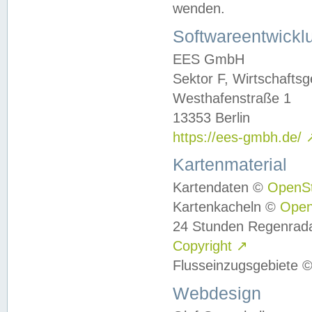
wenden.
Softwareentwickl
EES GmbH
Sektor F, Wirtschafts
Westhafenstraße 1
13353 Berlin
https://ees-gmbh.de/
Kartenmaterial
Kartendaten ©
OpenS
Kartenkacheln ©
Ope
24 Stunden Regenrad
Copyright
↗
Flusseinzugsgebiete 
Webdesign