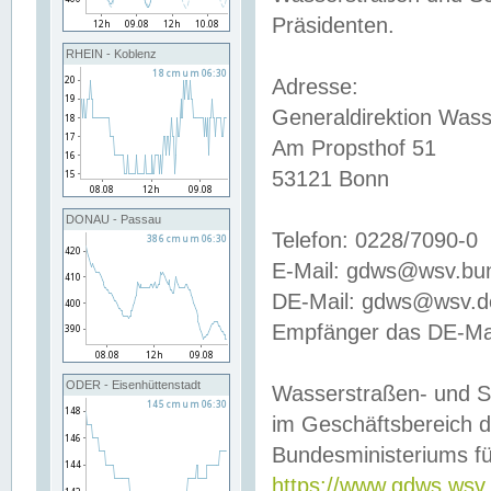
Präsidenten.
RHEIN - Koblenz
Adresse:
Generaldirektion Wass
Am Propsthof 51
53121 Bonn
DONAU - Passau
Telefon: 0228/7090-0
E-Mail: gdws@wsv.bu
DE-Mail: gdws@wsv.de-
Empfänger das DE-Mai
ODER - Eisenhüttenstadt
Wasserstraßen- und S
im Geschäftsbereich 
Bundesministeriums fü
https://www.gdws.wsv