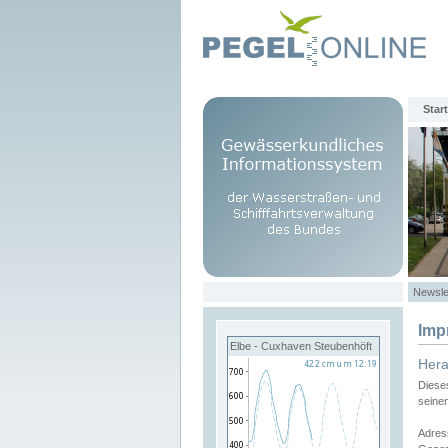
Start
Newsle
Imp
Elbe - Cuxhaven Steubenhöft
Her
Diese
seine
Adres