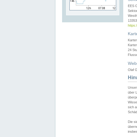
EES 
Sekto
Westh
13353 
https
Kart
Karte
Karte
24 St
Fluss
Web
Olaf G
Hin
Unser
über L
überpr
Wissen
sich a
Schäde
Die si
überne
insbes