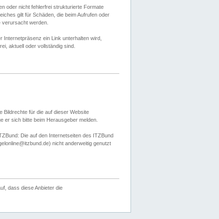
 oder nicht fehlerfrei strukturierte Formate
ches gilt für Schäden, die beim Aufrufen oder
e verursacht werden.
er Internetpräsenz ein Link unterhalten wird,
, aktuell oder vollständig sind.
 Bildrechte für die auf dieser Website
öge er sich bitte beim Herausgeber melden.
TZBund: Die auf den Internetseiten des ITZBund
gelonline@itzbund.de) nicht anderweitig genutzt
f, dass diese Anbieter die