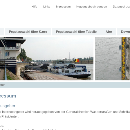
Hilfe
Links
Impressum
Nutzungsbedingungen
Datenschutz
Pegelauswahl über Karte
Pegelauswahl über Tabelle
Abo
Down
tter
ressum
ausgeber
s Internetangebot wird herausgegeben von der Generaldirektion Wasserstraßen und Schifffa
n Präsidenten.
se: