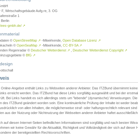
GmbH
r F, Wirtschaftsgebäude Aufg.re, 3. OG
afenstraße 1
Berlin
://ees-gmbh.de/
↗
enmaterial
ndaten ©
OpenStreetMap
↗
-Mitwirkende,
Open Database Lizenz
↗
nkacheln ©
OpenSeaMap
↗
-Mitwirkende,
CC-BY-SA
↗
unden Regenradar ©
Deutscher Wetterdienst
↗
,
Deutscher Wetterdienst Copyright
↗
einzugsgebiete ©
BfG
↗
design
ottschall
weis
 Online-Angebot enthält Links zu Webseiten anderer Anbieter. Das ITZBund übernimmt keine V
inks erreicht werden. Das ITZBund hat diese Links sorgfältig ausgewählt und bei der erstmal
üft. Bei Links handelt es sich allerdings stets um "lebende" (dynamische) Verweisungen. Die
 des ITZBund geändert worden sein. Eine kontinuierliche Prüfung der Inhalte ist weder beab
usdrücklich von allen Inhalten, die möglicherweise straf- oder haftungsrechtlich relevant sin
n aus der Nutzung oder Nichtnutzung der Webseiten anderer Anbieter haftet ausschließlich d
ch auf diesen Internet-Seiten befindlichen Informationen sind sorgfältig und nach besten 
hmen wir keine Gewähr für die Aktualität, Richtigkeit und Vollständigkeit der sich auf diese
ondere der bereitgestellten Rechtsvorschriften.