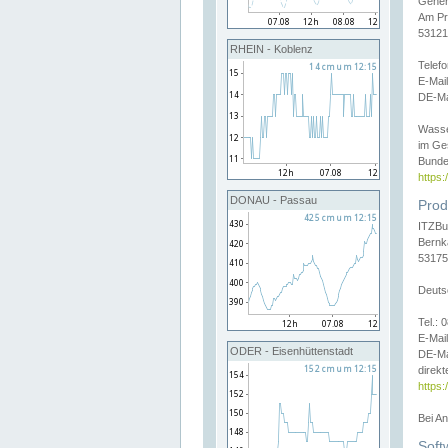
Gener
Am Pr
53121
RHEIN - Koblenz
Telef
E-Mai
DE-Ma
Wasse
im Ge
Bunde
https
DONAU - Passau
Prod
ITZBu
Bernk
53175
Deuts
Tel.:
E-Mail
ODER - Eisenhüttenstadt
DE-Ma
direkt
https:
Bei A
Soft