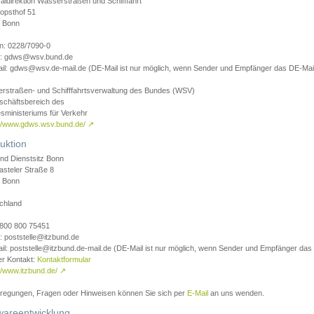
aldirektion Wasserstraßen und Schifffahrt
opsthof 51
 Bonn
on: 0228/7090-0
l: gdws@wsv.bund.de
il: gdws@wsv.de-mail.de (DE-Mail ist nur möglich, wenn Sender und Empfänger das DE-Mail
rstraßen- und Schifffahrtsverwaltung des Bundes (WSV)
schäftsbereich des
sministeriums für Verkehr
://www.gdws.wsv.bund.de/
↗
uktion
nd Dienstsitz Bonn
asteler Straße 8
 Bonn
chland
 0800 800 75451
: poststelle@itzbund.de
il: poststelle@itzbund.de-mail.de (DE-Mail ist nur möglich, wenn Sender und Empfänger das
er Kontakt:
Kontaktformular
//www.itzbund.de/
↗
nregungen, Fragen oder Hinweisen können Sie sich per
E-Mail
an uns wenden.
wareentwicklung