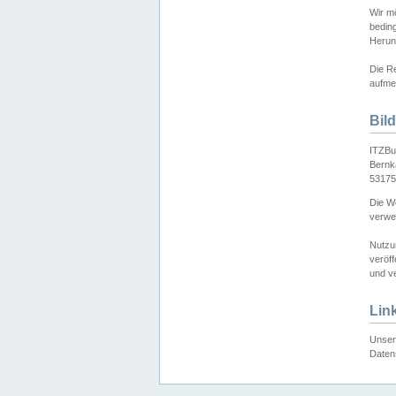
Wir mö
bedin
Herun
Die Re
aufmer
Bil
ITZBu
Bernk
53175
Die We
verwen
Nutzu
veröff
und ve
Lin
Unser 
Daten