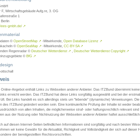
GmbH
r F, Wirtschaftsgebäude Aufg.re, 3. OG
afenstraße 1
Berlin
://ees-gmbh.de/
↗
enmaterial
ndaten ©
OpenStreetMap
↗
-Mitwirkende,
Open Database Lizenz
↗
nkacheln ©
OpenSeaMap
↗
-Mitwirkende,
CC-BY-SA
↗
unden Regenradar ©
Deutscher Wetterdienst
↗
,
Deutscher Wetterdienst Copyright
↗
einzugsgebiete ©
BfG
↗
design
ottschall
weis
 Online-Angebot enthält Links zu Webseiten anderer Anbieter. Das ITZBund übernimmt keine V
inks erreicht werden. Das ITZBund hat diese Links sorgfältig ausgewählt und bei der erstmal
üft. Bei Links handelt es sich allerdings stets um "lebende" (dynamische) Verweisungen. Die
 des ITZBund geändert worden sein. Eine kontinuierliche Prüfung der Inhalte ist weder beab
usdrücklich von allen Inhalten, die möglicherweise straf- oder haftungsrechtlich relevant sin
n aus der Nutzung oder Nichtnutzung der Webseiten anderer Anbieter haftet ausschließlich d
ch auf diesen Internet-Seiten befindlichen Informationen sind sorgfältig und nach besten 
hmen wir keine Gewähr für die Aktualität, Richtigkeit und Vollständigkeit der sich auf diese
ondere der bereitgestellten Rechtsvorschriften.