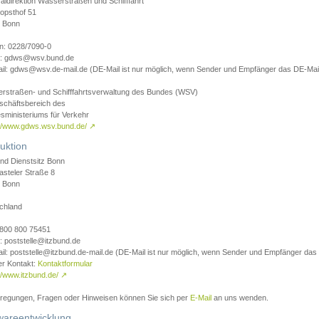
aldirektion Wasserstraßen und Schifffahrt
opsthof 51
 Bonn
on: 0228/7090-0
l: gdws@wsv.bund.de
il: gdws@wsv.de-mail.de (DE-Mail ist nur möglich, wenn Sender und Empfänger das DE-Mail
rstraßen- und Schifffahrtsverwaltung des Bundes (WSV)
schäftsbereich des
sministeriums für Verkehr
://www.gdws.wsv.bund.de/
↗
uktion
nd Dienstsitz Bonn
asteler Straße 8
 Bonn
chland
 0800 800 75451
: poststelle@itzbund.de
il: poststelle@itzbund.de-mail.de (DE-Mail ist nur möglich, wenn Sender und Empfänger das
er Kontakt:
Kontaktformular
//www.itzbund.de/
↗
nregungen, Fragen oder Hinweisen können Sie sich per
E-Mail
an uns wenden.
wareentwicklung