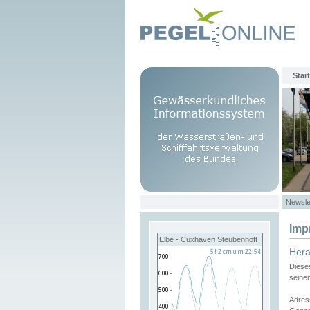
Start
Newsle
Imp
Elbe - Cuxhaven Steubenhöft
Her
Diese
seine
Adres