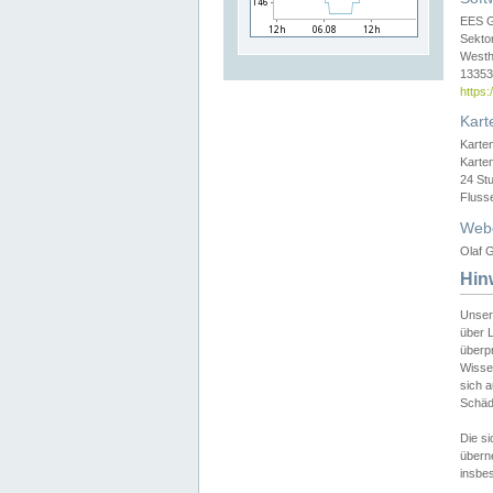
EES 
Sekto
Westh
13353 
https
Kart
Karte
Karte
24 St
Fluss
Web
Olaf G
Hin
Unser
über L
überpr
Wissen
sich a
Schäde
Die si
überne
insbes