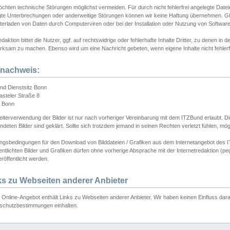
chten technische Störungen möglichst vermeiden. Für durch nicht fehlerfrei angelegte Dateien
gte Unterbrechungen oder anderweitige Störungen können wir keine Haftung übernehmen. Glei
terladen von Daten durch Computerviren oder bei der Installation oder Nutzung von Softwar
daktion bittet die Nutzer, ggf. auf rechtswidrige oder fehlerhafte Inhalte Dritter, zu denen in d
ksam zu machen. Ebenso wird um eine Nachricht gebeten, wenn eigene Inhalte nicht fehlerfrei
dnachweis:
nd Dienstsitz Bonn
asteler Straße 8
 Bonn
iterverwendung der Bilder ist nur nach vorheriger Vereinbarung mit dem ITZBund erlaubt. Die
deten Bilder sind geklärt. Sollte sich trotzdem jemand in seinen Rechten verletzt fühlen, m
ngsbedingungen für den Download von Bilddateien / Grafiken aus dem Internetangebot des I
entlichten Bilder und Grafiken dürfen ohne vorherige Absprache mit der Internetredaktion (pe
röffentlicht werden.
ks zu Webseiten anderer Anbieter
Online-Angebot enthält Links zu Webseiten anderer Anbieter. Wir haben keinen Einfluss darau
schutzbestimmungen einhalten.