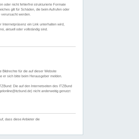
 oder nicht fehlerfrei strukturierte Formate
ches gilt für Schäden, die beim Aufrufen oder
e verursacht werden.
er Internetpräsenz ein Link unterhalten wird,
, aktuell oder vollständig sind.
 Bildrechte für die auf dieser Website
öge er sich bitte beim Herausgeber melden.
TZBund: Die auf den Internetseiten des ITZBund
gelonline@itzbund.de) nicht anderweitig genutzt
f, dass diese Anbieter die