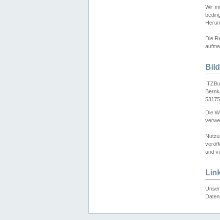
Wir mö
bedin
Herun
Die Re
aufmer
Bil
ITZBu
Bernk
53175
Die We
verwen
Nutzu
veröff
und ve
Lin
Unser 
Daten