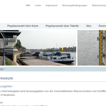
Hilfe
Links
Impressum
Nutzungsbedingungen
Datenschutz
Pegelauswahl über Karte
Pegelauswahl über Tabelle
Abo
Down
tter
ressum
ausgeber
s Internetangebot wird herausgegeben von der Generaldirektion Wasserstraßen und Schifffa
n Präsidenten.
se: