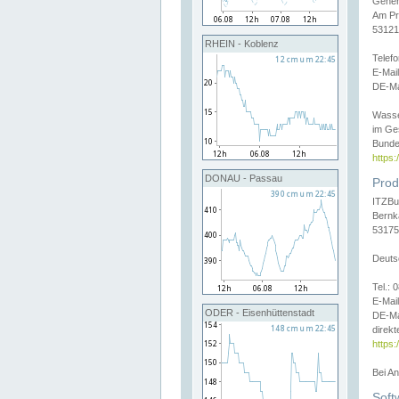
Gener
Am Pr
53121
RHEIN - Koblenz
Telef
E-Mai
DE-Ma
Wasse
im Ge
Bunde
https
DONAU - Passau
Prod
ITZBu
Bernk
53175
Deuts
Tel.:
E-Mail
ODER - Eisenhüttenstadt
DE-Ma
direkt
https:
Bei A
Soft